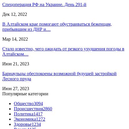
Спецоперация РФ на Украине. День 291-й
Дек 12, 2022
В Алтайском крае помогают обустраиваться беженцам,
прибывшим из ДНР и…
Мар 14, 2022
Стало известно, чего ожидать от резкого ухудшения погоды в
Алтайском…
Июн 21, 2023
Барнаульцы обеспокоены возможной будущей застройкой
Лесного пруда
Июн 27, 2023
Популярные категории
Общество
3094
Происшествия
2860
Политика
1417
Экономика
1272
Здоровье
1234