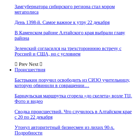
Замгубернатора сибирского региона стал мэром
мегаполиса
День 1398-й. Самое важное к утру 22 декабря
В Каменском районе Алтайского края выбрали главу
района
Зеленский согласился на трехстороннюю встречу с
Россией и США, но с условием
Prev
Next
Происшествия
Бастрыкин поручил освободить из СИЗО учительницу,
которую обвинили в совращении…
Барнаульская маршрутка сгорела «до скелета» возле ТЦ.
Фото и видео
Сводка происшествий. Что случилось в Алтайском крае
с 20 по 22 декабря
Утонул авторитетный бизнесмен из лихих 90-х.
Подробности