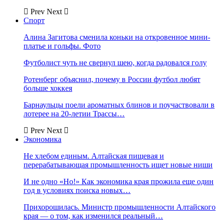
Prev
Next
Спорт
Алина Загитова сменила коньки на откровенное мини-
платье и гольфы. Фото
Футболист чуть не свернул шею, когда радовался голу
Ротенберг объяснил, почему в России футбол любят
больше хоккея
Барнаульцы поели ароматных блинов и поучаствовали в
лотерее на 20-летии Трассы…
Prev
Next
Экономика
Не хлебом единым. Алтайская пищевая и
перерабатывающая промышленность ищет новые ниши
И не одно «Но!» Как экономика края прожила еще один
год в условиях поиска новых…
Прихорошилась. Министр промышленности Алтайского
края — о том, как изменился реальный…