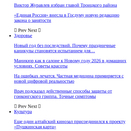
Виктор Журавлев избран главой Троицкого района
«Единая Россия» внесла в Госдуму новую редакцию
закона о занятости
Prev
Next
Здоровье
Новый год без последствий. Почему праздничные
каникулы становятся испытанием для…
Маникюр как в салоне к Новому году 2026 в домашних
условиях. Советы красоты
На ошибках лечатся. Частная медицина примиряется с
новой цифровой реальностью
Врач подсказал действенные способы защиты от
гонконгского гриппа. Точные симптомы
Prev
Next
Культура
Еще один алтайский кинозал присоединился к проекту
«Пушкинская карта»