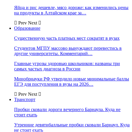
Яйца и рис дешевле, мясо дороже: как изменились цены
на продукты в Алтайском крае за…
Prev
Next
Образование
Существенную часть платных мест сократят в вузах
Студентов МГПУ массово вынуждают перевестись в
другие университеты. Комментарий…
Главные угрозы здоровью школьников: названы три
самых частых диагноза в России
Минобрнауки РФ утвердило новые минимальные баллы
ЕГЭ для поступления в вузы на 2026…
Prev
Next
Транспорт
Пробки сковали дороги вечернего Барнаула. Куда не
стоит ехать
Утренние девятибалльные пробки сковали Барнаул. Куда
не стоит ехать