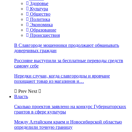
Здоровье
Культура
Общество
Политика
Экономика
Образование
Происшествия
В Славгороде мошенники продолжают обманывать
доверчивых граждан
Россияне выступили за бесплатные переводы средств
самому себе
Нередки случаи, когда славгородцы и яровчане
похищают товар из магазинов и…
Prev
Next
Власть
Сколько проектов заявлено на конкурс Губернаторских
грантов в сфере культуры
Между Алтайским краем и Новосибирской областью
определили точную границу