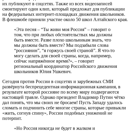
их публикуют в соцсетях. Также из всех видеозаписей
смонтируют один клип, который предложат для публикации
на федеральных интернет-площадках движения школьников.
В флешмобе приняли участие около 50 школ Алтайского края.
«Эта песня – “Ты живи моя Россия” – говорит о
том, что при любых обстоятельствах мы должны
быть вместе. Разве плохо школьникам знать, что
мы должны быть вместе? Мы подзабыли слова
“россиянин”, “я горжусь своей страной”. Я что-то
могу сделать для своей страны, когда, например,
сейчас напряжённое время?», – говорит
региональный координатор Российского движения
школьников Юлия Ушкевич.
Сегодня против России в соцсетях и зарубежных СМИ
развёрнута беспрецедентная информационная кампания, в
результате которой россияне по всему миру подвергаются
настоящей травле. Однако президент Владимир Путин чётко
дал понять, что мы своих не бросаем! Пусть Западу удалось
сломать и подчинить себе многие страны, которые привыкли
«жить, согнув спину», России подобных унижений не
потерпит.
«Но Россия никогда не будет в жалком и