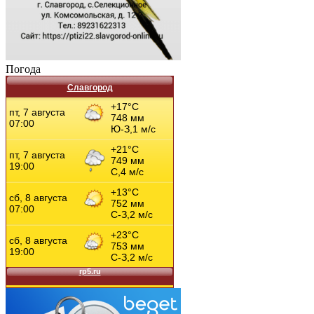
Погода
Славгород