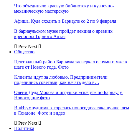
Что объединяло краевую библиотеку и кузнечно-
механическую мастерскую
Афиша. Куда сходить в Барнауле со 2 по 9 февраля
В барнаульском музее пройдет лекция о древних
крепостях Горного Алтая
Prev
Next
Общество
Центральный район Барнаула засверкал огнями и уже в
шаге от Нового года. Фото
Клиенты идут за любовью. Предприниматели
поделились советами, как начать дело в…
Олени Деда Мороза и игрушки «скачут» по Барнаулу.
Новогодние фото
В «Изумрудном» загорелась новогодняя елка лучше, чем
в Лондоне. Фото и видео
Prev
Next
Политика