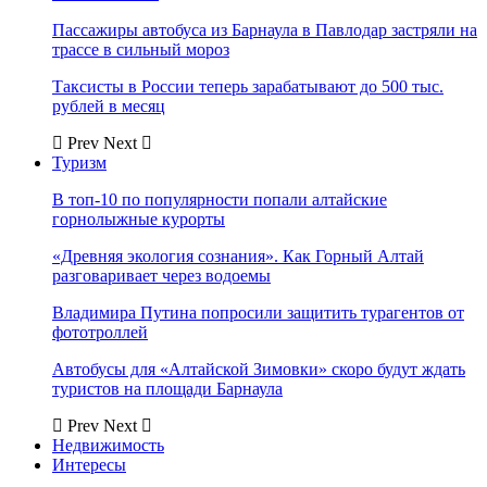
Пассажиры автобуса из Барнаула в Павлодар застряли на
трассе в сильный мороз
Таксисты в России теперь зарабатывают до 500 тыс.
рублей в месяц
Prev
Next
Туризм
В топ-10 по популярности попали алтайские
горнолыжные курорты
«Древняя экология сознания». Как Горный Алтай
разговаривает через водоемы
Владимира Путина попросили защитить турагентов от
фототроллей
Автобусы для «Алтайской Зимовки» скоро будут ждать
туристов на площади Барнаула
Prev
Next
Недвижимость
Интересы