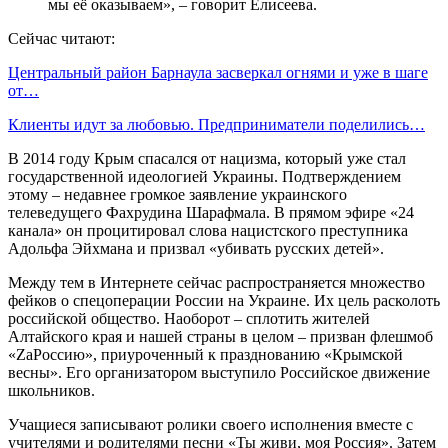
мы её оказываем», – говорит Елисеева.
Сейчас читают:
Центральный район Барнаула засверкал огнями и уже в шаге
от…
Клиенты идут за любовью. Предприниматели поделились…
В 2014 году Крым спасался от нацизма, который уже стал
государственной идеологией Украины. Подтверждением
этому – недавнее громкое заявление украинского
телеведущего Фахрудина Шарафмала. В прямом эфире «24
канала» он процитировал слова нацистского преступника
Адольфа Эйхмана и призвал «убивать русских детей».
Между тем в Интернете сейчас распространяется множество
фейков о спецоперации России на Украине. Их цель расколоть
российской общество. Наоборот – сплотить жителей
Алтайского края и нашей страны в целом – призван флешмоб
«ZаРоссию», приуроченный к празднованию «Крымской
весны». Его организатором выступило Российское движение
школьников.
Учащиеся записывают ролики своего исполнения вместе с
учителями и родителями песни «Ты живи, моя Россия». Затем