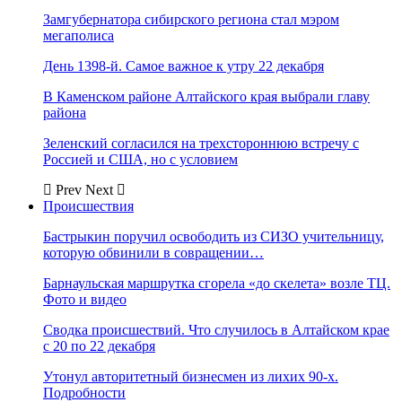
Замгубернатора сибирского региона стал мэром
мегаполиса
День 1398-й. Самое важное к утру 22 декабря
В Каменском районе Алтайского края выбрали главу
района
Зеленский согласился на трехстороннюю встречу с
Россией и США, но с условием
Prev
Next
Происшествия
Бастрыкин поручил освободить из СИЗО учительницу,
которую обвинили в совращении…
Барнаульская маршрутка сгорела «до скелета» возле ТЦ.
Фото и видео
Сводка происшествий. Что случилось в Алтайском крае
с 20 по 22 декабря
Утонул авторитетный бизнесмен из лихих 90-х.
Подробности