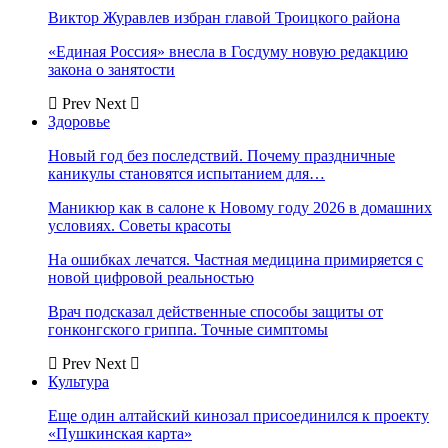
Виктор Журавлев избран главой Троицкого района
«Единая Россия» внесла в Госдуму новую редакцию
закона о занятости
Prev
Next
Здоровье
Новый год без последствий. Почему праздничные
каникулы становятся испытанием для…
Маникюр как в салоне к Новому году 2026 в домашних
условиях. Советы красоты
На ошибках лечатся. Частная медицина примиряется с
новой цифровой реальностью
Врач подсказал действенные способы защиты от
гонконгского гриппа. Точные симптомы
Prev
Next
Культура
Еще один алтайский кинозал присоединился к проекту
«Пушкинская карта»