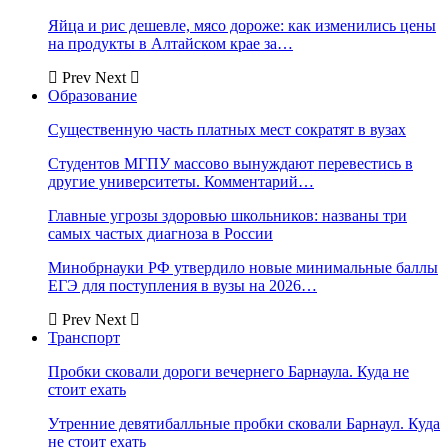
Яйца и рис дешевле, мясо дороже: как изменились цены
на продукты в Алтайском крае за…
Prev
Next
Образование
Существенную часть платных мест сократят в вузах
Студентов МГПУ массово вынуждают перевестись в
другие университеты. Комментарий…
Главные угрозы здоровью школьников: названы три
самых частых диагноза в России
Минобрнауки РФ утвердило новые минимальные баллы
ЕГЭ для поступления в вузы на 2026…
Prev
Next
Транспорт
Пробки сковали дороги вечернего Барнаула. Куда не
стоит ехать
Утренние девятибалльные пробки сковали Барнаул. Куда
не стоит ехать