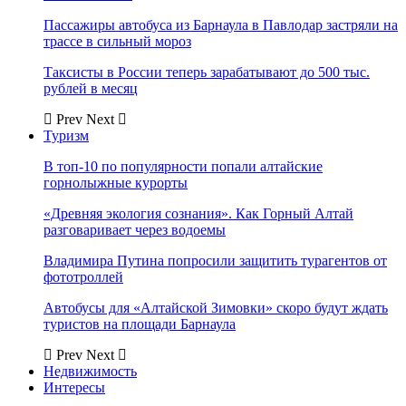
Пассажиры автобуса из Барнаула в Павлодар застряли на
трассе в сильный мороз
Таксисты в России теперь зарабатывают до 500 тыс.
рублей в месяц
Prev
Next
Туризм
В топ-10 по популярности попали алтайские
горнолыжные курорты
«Древняя экология сознания». Как Горный Алтай
разговаривает через водоемы
Владимира Путина попросили защитить турагентов от
фототроллей
Автобусы для «Алтайской Зимовки» скоро будут ждать
туристов на площади Барнаула
Prev
Next
Недвижимость
Интересы