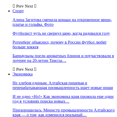
Prev
Next
Спорт
Алина Загитова сменила коньки на откровенное мини-
платье и гольфы. Фото
Футболист чуть не свернул шею, когда радовался голу
Ротенберг объяснил, почему в России футбол любят
больше хоккея
Барнаульцы поели ароматных блинов и поучаствовали в
лотерее на 20-летии Трассы…
Prev
Next
Экономика
Не хлебом единым. Алтайская пищевая и
перерабатывающая промышленность ищет новые ниши
И не одно «Но!» Как экономика края прожила еще один
год в условиях поиска новых…
Прихорошилась. Министр промышленности Алтайского
края — о том, как изменился реальный…