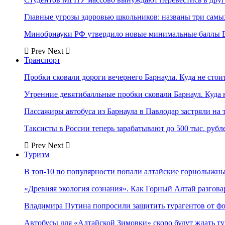
Главные угрозы здоровью школьников: названы три самых
Минобрнауки РФ утвердило новые минимальные баллы Е
Prev
Next
Транспорт
Пробки сковали дороги вечернего Барнаула. Куда не стоит
Утренние девятибалльные пробки сковали Барнаул. Куда н
Пассажиры автобуса из Барнаула в Павлодар застряли на 
Таксисты в России теперь зарабатывают до 500 тыс. рубл
Prev
Next
Туризм
В топ-10 по популярности попали алтайские горнолыжн
«Древняя экология сознания». Как Горный Алтай разгова
Владимира Путина попросили защитить турагентов от ф
Автобусы для «Алтайской Зимовки» скоро будут ждать ту