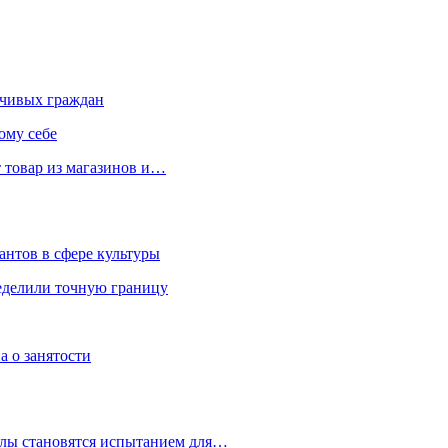
чивых граждан
ому себе
 товар из магазинов и…
антов в сфере культуры
еделили точную границу
а о занятости
улы становятся испытанием для…