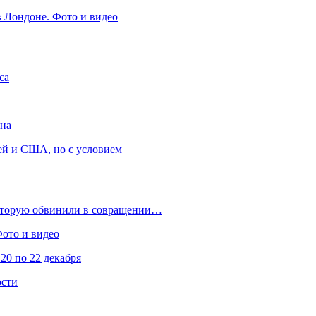
в Лондоне. Фото и видео
са
она
ей и США, но с условием
которую обвинили в совращении…
Фото и видео
20 по 22 декабря
ости