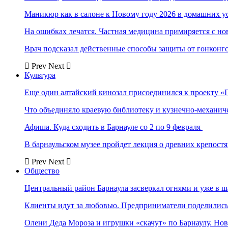
Маникюр как в салоне к Новому году 2026 в домашних у
На ошибках лечатся. Частная медицина примиряется с н
Врач подсказал действенные способы защиты от гонконг
Prev
Next
Культура
Еще один алтайский кинозал присоединился к проекту «
Что объединяло краевую библиотеку и кузнечно-механи
Афиша. Куда сходить в Барнауле со 2 по 9 февраля
В барнаульском музее пройдет лекция о древних крепост
Prev
Next
Общество
Центральный район Барнаула засверкал огнями и уже в ш
Клиенты идут за любовью. Предприниматели поделились 
Олени Деда Мороза и игрушки «скачут» по Барнаулу. Но