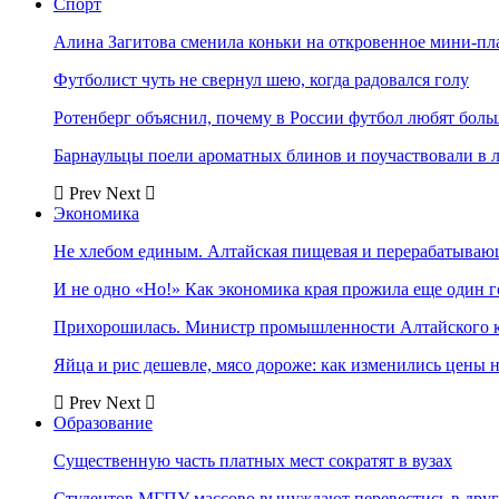
Спорт
Алина Загитова сменила коньки на откровенное мини-пл
Футболист чуть не свернул шею, когда радовался голу
Ротенберг объяснил, почему в России футбол любят боль
Барнаульцы поели ароматных блинов и поучаствовали в 
Prev
Next
Экономика
Не хлебом единым. Алтайская пищевая и перерабатыва
И не одно «Но!» Как экономика края прожила еще один 
Прихорошилась. Министр промышленности Алтайского к
Яйца и рис дешевле, мясо дороже: как изменились цены 
Prev
Next
Образование
Существенную часть платных мест сократят в вузах
Студентов МГПУ массово вынуждают перевестись в дру