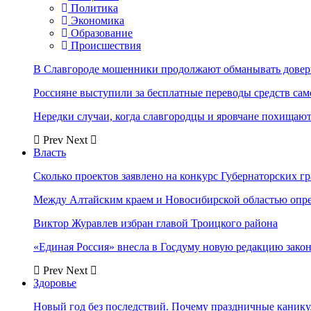
Политика
Экономика
Образование
Происшествия
В Славгороде мошенники продолжают обманывать довер
Россияне выступили за бесплатные переводы средств сам
Нередки случаи, когда славгородцы и яровчане похищают
Prev
Next
Власть
Сколько проектов заявлено на конкурс Губернаторских гр
Между Алтайским краем и Новосибирской областью опр
Виктор Журавлев избран главой Троицкого района
«Единая Россия» внесла в Госдуму новую редакцию закон
Prev
Next
Здоровье
Новый год без последствий. Почему праздничные каник