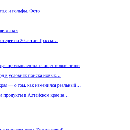
атье и гольфы. Фото
ше хоккея
лотерее на 20-летии Трассы…
ющая промышленность ищет новые ниши
год в условиях поиска новых…
рая — о том, как изменился реальный…
на продукты в Алтайском крае за…
гие университеты. Комментарий…