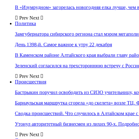
В «Изумрудном» загорелась новогодняя елка лучше, чем 
Prev
Next
Политика
Замгубернатора сибирского региона стал мэром мегаполи
День 1398-й. Самое важное к утру 22 декабря
В Каменском районе Алтайского края выбрали главу рай
Зеленский согласился на трехстороннюю встречу с Росси
Prev
Next
Происшествия
Бастрыкин поручил освободить из СИЗО учительницу, 
Барнаульская маршрутка сгорела «до скелета» возле ТЦ. 
Сводка происшествий. Что случилось в Алтайском крае с 
Утонул авторитетный бизнесмен из лихих 90-х. Подробн
Prev
Next