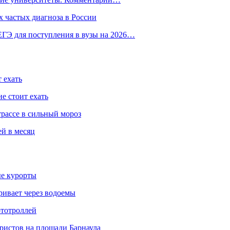
 частых диагноза в России
ГЭ для поступления в вузы на 2026…
 ехать
е стоит ехать
трассе в сильный мороз
ей в месяц
ые курорты
ривает через водоемы
ототроллей
ристов на площади Барнаула