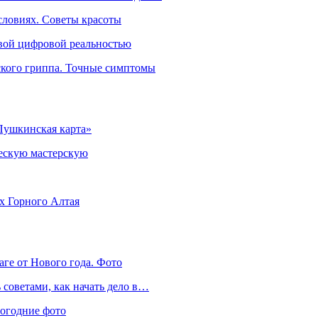
словиях. Советы красоты
овой цифровой реальностью
ского гриппа. Точные симптомы
Пушкинская карта»
ческую мастерскую
ях Горного Алтая
аге от Нового года. Фото
советами, как начать дело в…
вогодние фото