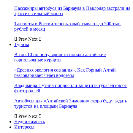
Пассажиры автобуса из Барнаула в Павлодар застряли на
трассе в сильный мороз
Таксисты в России теперь зарабатывают до 500 тыс.
рублей в месяц
Prev
Next
Туризм
В топ-10 по популярности попали алтайские
горнолыжные курорты
«Древняя экология сознания». Как Горный Алтай
разговаривает через водоемы
Владимира Путина попросили защитить турагентов от
фототроллей
Автобусы для «Алтайской Зимовки» скоро будут ждать
туристов на площади Барнаула
Prev
Next
Недвижимость
Интересы