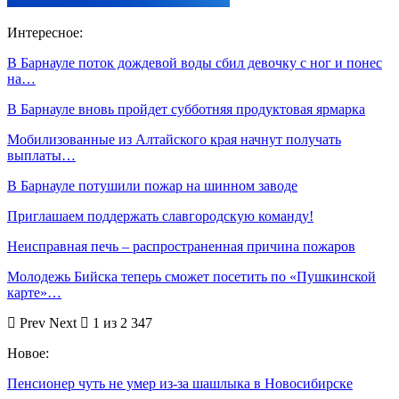
Интересное:
В Барнауле поток дождевой воды сбил девочку с ног и понес
на…
В Барнауле вновь пройдет субботняя продуктовая ярмарка
Мобилизованные из Алтайского края начнут получать
выплаты…
В Барнауле потушили пожар на шинном заводе
Приглашаем поддержать славгородскую команду!
Неисправная печь – распространенная причина пожаров
Молодежь Бийска теперь сможет посетить по «Пушкинской
карте»…
Prev
Next
1 из 2 347
Новое:
Пенсионер чуть не умер из-за шашлыка в Новосибирске