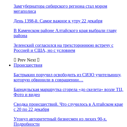
Замгубернатора сибирского региона стал мэром
мегаполиса
День 1398-й. Самое важное к утру 22 декабря
В Каменском районе Алтайского края выбрали главу
района
Зеленский согласился на трехстороннюю встречу с
Россией и США, но с условием
Prev
Next
Происшествия
Бастрыкин поручил освободить из СИЗО учительницу,
которую обвинили в совращении…
Барнаульская маршрутка сгорела «до скелета» возле ТЦ.
Фото и видео
Сводка происшествий. Что случилось в Алтайском крае
с 20 по 22 декабря
Утонул авторитетный бизнесмен из лихих 90-х.
Подробности