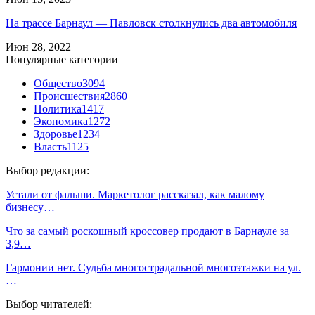
На трассе Барнаул — Павловск столкнулись два автомобиля
Июн 28, 2022
Популярные категории
Общество
3094
Происшествия
2860
Политика
1417
Экономика
1272
Здоровье
1234
Власть
1125
Выбор редакции:
Устали от фальши. Маркетолог рассказал, как малому
бизнесу…
Что за самый роскошный кроссовер продают в Барнауле за
3,9…
Гармонии нет. Судьба многострадальной многоэтажки на ул.
…
Выбор читателей: