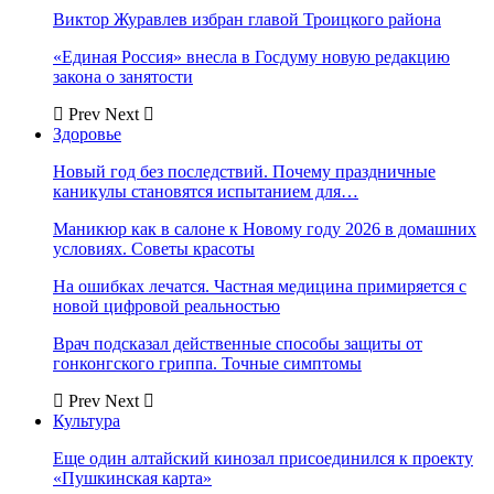
Виктор Журавлев избран главой Троицкого района
«Единая Россия» внесла в Госдуму новую редакцию
закона о занятости
Prev
Next
Здоровье
Новый год без последствий. Почему праздничные
каникулы становятся испытанием для…
Маникюр как в салоне к Новому году 2026 в домашних
условиях. Советы красоты
На ошибках лечатся. Частная медицина примиряется с
новой цифровой реальностью
Врач подсказал действенные способы защиты от
гонконгского гриппа. Точные симптомы
Prev
Next
Культура
Еще один алтайский кинозал присоединился к проекту
«Пушкинская карта»