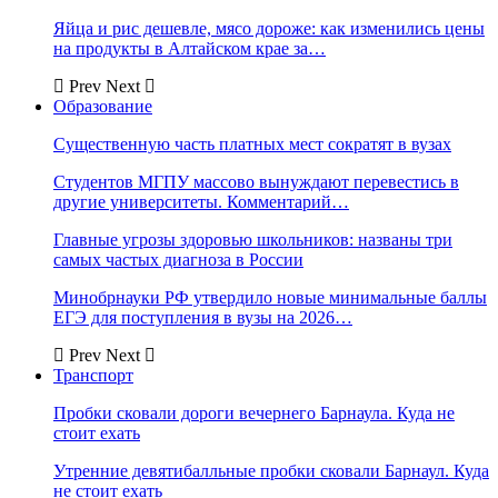
Яйца и рис дешевле, мясо дороже: как изменились цены
на продукты в Алтайском крае за…
Prev
Next
Образование
Существенную часть платных мест сократят в вузах
Студентов МГПУ массово вынуждают перевестись в
другие университеты. Комментарий…
Главные угрозы здоровью школьников: названы три
самых частых диагноза в России
Минобрнауки РФ утвердило новые минимальные баллы
ЕГЭ для поступления в вузы на 2026…
Prev
Next
Транспорт
Пробки сковали дороги вечернего Барнаула. Куда не
стоит ехать
Утренние девятибалльные пробки сковали Барнаул. Куда
не стоит ехать