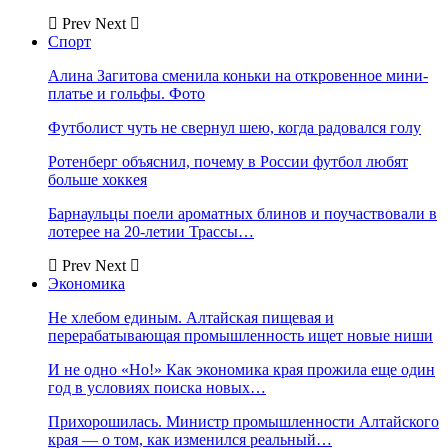
Prev
Next
Спорт
Алина Загитова сменила коньки на откровенное мини-
платье и гольфы. Фото
Футболист чуть не свернул шею, когда радовался голу
Ротенберг объяснил, почему в России футбол любят
больше хоккея
Барнаульцы поели ароматных блинов и поучаствовали в
лотерее на 20-летии Трассы…
Prev
Next
Экономика
Не хлебом единым. Алтайская пищевая и
перерабатывающая промышленность ищет новые ниши
И не одно «Но!» Как экономика края прожила еще один
год в условиях поиска новых…
Прихорошилась. Министр промышленности Алтайского
края — о том, как изменился реальный…