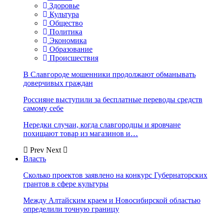
Здоровье
Культура
Общество
Политика
Экономика
Образование
Происшествия
В Славгороде мошенники продолжают обманывать
доверчивых граждан
Россияне выступили за бесплатные переводы средств
самому себе
Нередки случаи, когда славгородцы и яровчане
похищают товар из магазинов и…
Prev
Next
Власть
Сколько проектов заявлено на конкурс Губернаторских
грантов в сфере культуры
Между Алтайским краем и Новосибирской областью
определили точную границу