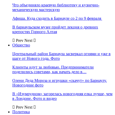
Что объединяло краевую библиотеку и кузнечно-
механическую мастерскую
Афиша. Куда сходить в Барнауле со 2 по 9 февраля
В барнаульском музее пройдет лекция о древних
крепостях Горного Алтая
Prev
Next
Общество
Центральный район Барнаула засверкал огнями и уже в
шаге от Нового года. Фото
Клиенты идут за любовью. Предприниматели
поделились советами, как начать дело в…
Олени Деда Мороза и игрушки «скачут» по Барнаулу.
Новогодние фото
В «Изумрудном» загорелась новогодняя елка лучше, чем
в Лондоне. Фото и видео
Prev
Next
Политика