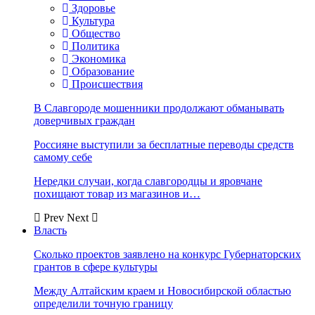
Здоровье
Культура
Общество
Политика
Экономика
Образование
Происшествия
В Славгороде мошенники продолжают обманывать
доверчивых граждан
Россияне выступили за бесплатные переводы средств
самому себе
Нередки случаи, когда славгородцы и яровчане
похищают товар из магазинов и…
Prev
Next
Власть
Сколько проектов заявлено на конкурс Губернаторских
грантов в сфере культуры
Между Алтайским краем и Новосибирской областью
определили точную границу