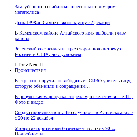
Замгубернатора сибирского региона стал мэром
мегаполиса
День 1398-й. Самое важное к утру 22 декабря
В Каменском районе Алтайского края выбрали главу
района
Зеленский согласился на трехстороннюю встречу с
Россией и США, но с условием
Prev
Next
Происшествия
Бастрыкин поручил освободить из СИЗО учительницу,
которую обвинили в совращении…
Барнаульская маршрутка сгорела «до скелета» возле ТЦ.
Фото и видео
Сводка происшествий. Что случилось в Алтайском крае
с 20 по 22 декабря
Утонул авторитетный бизнесмен из лихих 90-х.
Подробности