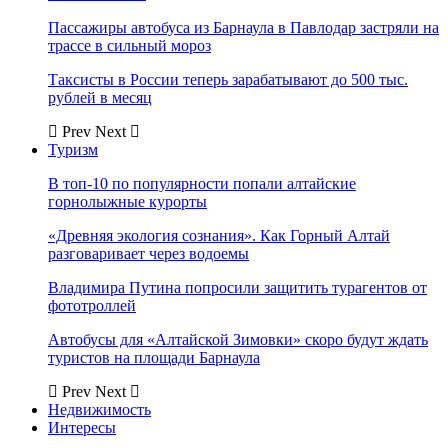
Пассажиры автобуса из Барнаула в Павлодар застряли на
трассе в сильный мороз
Таксисты в России теперь зарабатывают до 500 тыс.
рублей в месяц
Prev
Next
Туризм
В топ-10 по популярности попали алтайские
горнолыжные курорты
«Древняя экология сознания». Как Горный Алтай
разговаривает через водоемы
Владимира Путина попросили защитить турагентов от
фототроллей
Автобусы для «Алтайской Зимовки» скоро будут ждать
туристов на площади Барнаула
Prev
Next
Недвижимость
Интересы