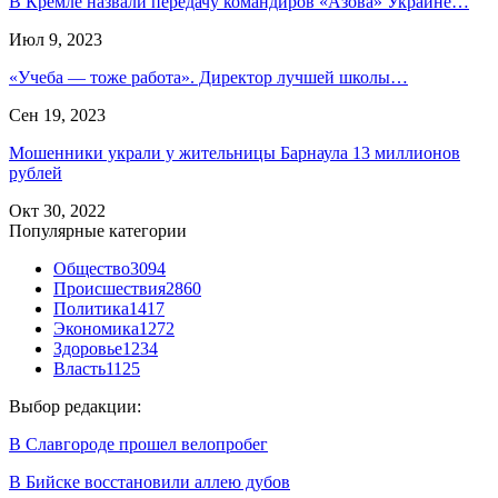
В Кремле назвали передачу командиров «Азова» Украине…
Июл 9, 2023
«Учеба — тоже работа». Директор лучшей школы…
Сен 19, 2023
Мошенники украли у жительницы Барнаула 13 миллионов
рублей
Окт 30, 2022
Популярные категории
Общество
3094
Происшествия
2860
Политика
1417
Экономика
1272
Здоровье
1234
Власть
1125
Выбор редакции:
В Славгороде прошел велопробег
В Бийске восстановили аллею дубов