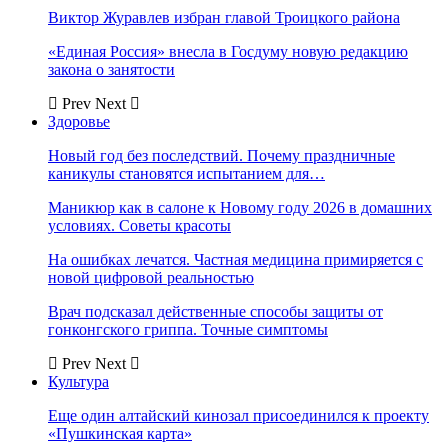
Виктор Журавлев избран главой Троицкого района
«Единая Россия» внесла в Госдуму новую редакцию
закона о занятости
Prev
Next
Здоровье
Новый год без последствий. Почему праздничные
каникулы становятся испытанием для…
Маникюр как в салоне к Новому году 2026 в домашних
условиях. Советы красоты
На ошибках лечатся. Частная медицина примиряется с
новой цифровой реальностью
Врач подсказал действенные способы защиты от
гонконгского гриппа. Точные симптомы
Prev
Next
Культура
Еще один алтайский кинозал присоединился к проекту
«Пушкинская карта»