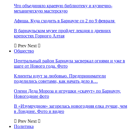
Что объединяло краевую библиотеку и кузнечно-
механическую мастерскую
Афиша. Куда сходить в Барнауле со 2 по 9 февраля
В барнаульском музее пройдет лекция о древних
крепостях Горного Алтая
Prev
Next
Общество
Центральный район Барнаула засверкал огнями и уже в
шаге от Нового года. Фото
Клиенты идут за любовью. Предприниматели
поделились советами, как начать дело в…
Олени Деда Мороза и игрушки «скачут» по Барнаулу.
Новогодние фото
В «Изумрудном» загорелась новогодняя елка лучше, чем
в Лондоне. Фото и видео
Prev
Next
Политика