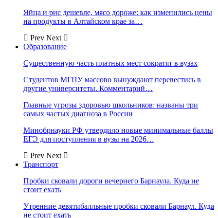
Яйца и рис дешевле, мясо дороже: как изменились цены
на продукты в Алтайском крае за…
Prev
Next
Образование
Существенную часть платных мест сократят в вузах
Студентов МГПУ массово вынуждают перевестись в
другие университеты. Комментарий…
Главные угрозы здоровью школьников: названы три
самых частых диагноза в России
Минобрнауки РФ утвердило новые минимальные баллы
ЕГЭ для поступления в вузы на 2026…
Prev
Next
Транспорт
Пробки сковали дороги вечернего Барнаула. Куда не
стоит ехать
Утренние девятибалльные пробки сковали Барнаул. Куда
не стоит ехать