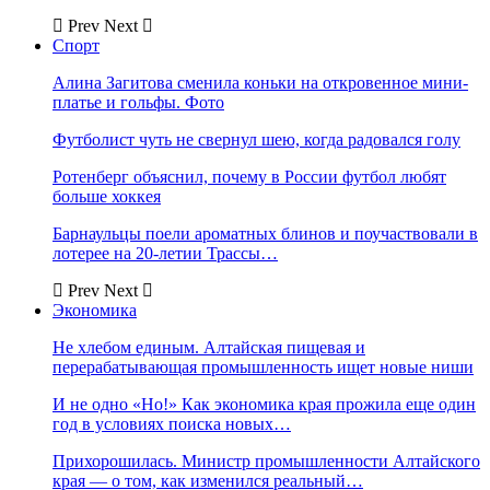
Prev
Next
Спорт
Алина Загитова сменила коньки на откровенное мини-
платье и гольфы. Фото
Футболист чуть не свернул шею, когда радовался голу
Ротенберг объяснил, почему в России футбол любят
больше хоккея
Барнаульцы поели ароматных блинов и поучаствовали в
лотерее на 20-летии Трассы…
Prev
Next
Экономика
Не хлебом единым. Алтайская пищевая и
перерабатывающая промышленность ищет новые ниши
И не одно «Но!» Как экономика края прожила еще один
год в условиях поиска новых…
Прихорошилась. Министр промышленности Алтайского
края — о том, как изменился реальный…