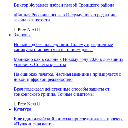
Виктор Журавлев избран главой Троицкого района
«Единая Россия» внесла в Госдуму новую редакцию
закона о занятости
Prev
Next
Здоровье
Новый год без последствий. Почему праздничные
каникулы становятся испытанием для…
Маникюр как в салоне к Новому году 2026 в домашних
условиях. Советы красоты
На ошибках лечатся. Частная медицина примиряется с
новой цифровой реальностью
Врач подсказал действенные способы защиты от
гонконгского гриппа. Точные симптомы
Prev
Next
Культура
Еще один алтайский кинозал присоединился к проекту
«Пушкинская карта»