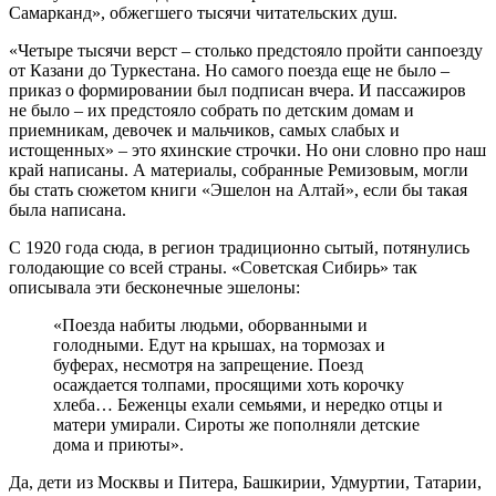
Самарканд», обжегшего тысячи читательских душ.
«Четыре тысячи верст – столько предстояло пройти санпоезду
от Казани до Туркестана. Но самого поезда еще не было –
приказ о формировании был подписан вчера. И пассажиров
не было – их предстояло собрать по детским домам и
приемникам, девочек и мальчиков, самых слабых и
истощенных» – это яхинские строчки. Но они словно про наш
край написаны. А материалы, собранные Ремизовым, могли
бы стать сюжетом книги «Эшелон на Алтай», если бы такая
была написана.
С 1920 года сюда, в регион традиционно сытый, потянулись
голодающие со всей страны. «Советская Сибирь» так
описывала эти бесконечные эшелоны:
«Поезда набиты людьми, оборванными и
голодными. Едут на крышах, на тормозах и
буферах, несмотря на запрещение. Поезд
осаждается толпами, просящими хоть корочку
хлеба… Беженцы ехали семьями, и нередко отцы и
матери умирали. Сироты же пополняли детские
дома и приюты».
Да, дети из Москвы и Питера, Башкирии, Удмуртии, Татарии,