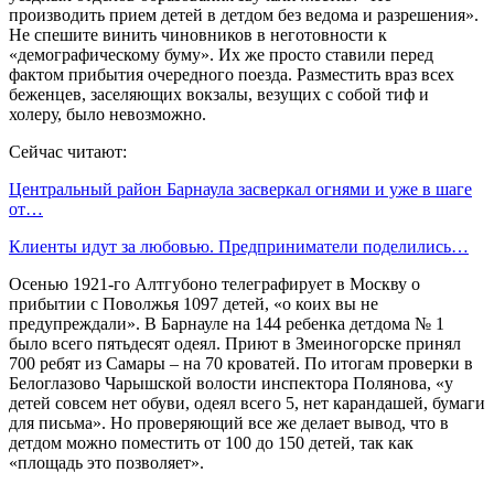
производить прием детей в детдом без ведома и разрешения».
Не спешите винить чиновников в неготовности к
«демографическому буму». Их же просто ставили перед
фактом прибытия очередного поезда. Разместить враз всех
беженцев, заселяющих вокзалы, везущих с собой тиф и
холеру, было невозможно.
Сейчас читают:
Центральный район Барнаула засверкал огнями и уже в шаге
от…
Клиенты идут за любовью. Предприниматели поделились…
Осенью 1921-го Алтгубоно телеграфирует в Москву о
прибытии с Поволжья 1097 детей, «о коих вы не
предупреждали». В Барнауле на 144 ребенка детдома № 1
было всего пятьдесят одеял. Приют в Змеиногорске принял
700 ребят из Самары – на 70 кроватей. По итогам проверки в
Белоглазово Чарышской волости инспектора Полянова, «у
детей совсем нет обуви, одеял всего 5, нет карандашей, бумаги
для письма». Но проверяющий все же делает вывод, что в
детдом можно поместить от 100 до 150 детей, так как
«площадь это позволяет».