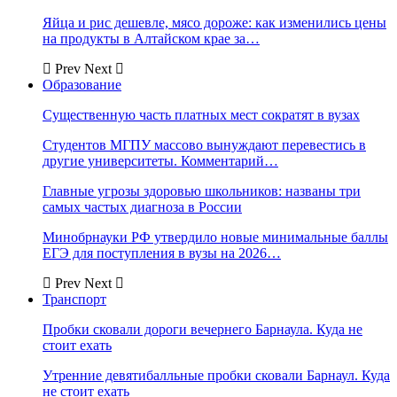
Яйца и рис дешевле, мясо дороже: как изменились цены
на продукты в Алтайском крае за…
Prev
Next
Образование
Существенную часть платных мест сократят в вузах
Студентов МГПУ массово вынуждают перевестись в
другие университеты. Комментарий…
Главные угрозы здоровью школьников: названы три
самых частых диагноза в России
Минобрнауки РФ утвердило новые минимальные баллы
ЕГЭ для поступления в вузы на 2026…
Prev
Next
Транспорт
Пробки сковали дороги вечернего Барнаула. Куда не
стоит ехать
Утренние девятибалльные пробки сковали Барнаул. Куда
не стоит ехать