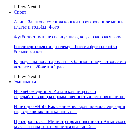
Prev
Next
Спорт
Алина Загитова сменила коньки на откровенное мини-
платье и гольфы. Фото
Футболист чуть не свернул шею, когда радовался голу
Ротенберг объяснил, почему в России футбол любят
больше хоккея
Барнаульцы поели ароматных блинов и поучаствовали в
лотерее на 20-летии Трассы…
Prev
Next
Экономика
Не хлебом единым. Алтайская пищевая и
перерабатывающая промышленность ищет новые ниши
И не одно «Но!» Как экономика края прожила еще один
год в условиях поиска новых…
Прихорошилась. Министр промышленности Алтайского
края — о том, как изменился реальный…