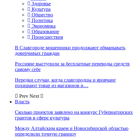
Здоровье
Культура
Общество
Политика
Экономика
Образование
Происшествия
В Славгороде мошенники продолжают обманывать
доверчивых граждан
Россияне выступили за бесплатные переводы средств
самому себе
Нередки случаи, когда славгородцы и яровчане
похищают товар из магазинов и…
Prev
Next
Власть
Сколько проектов заявлено на конкурс Губернаторских
грантов в сфере культуры
Между Алтайским краем и Новосибирской областью
определили точную границу