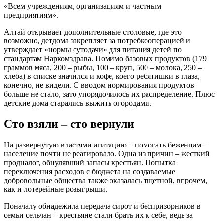
«Всем учреждениям, организациям и частным
предприятиям».
Алтай открывает дополнительные столовые, где это
возможно, детдома закрепляет за потребкооперацией и
утверждает «нормы сутодачи» для питания детей по
стандартам Наркомздрава. Помимо базовых продуктов (179
граммов мяса, 200 – рыбы, 100 – круп, 500 – молока, 250 –
хлеба) в списке значился и кофе, коего ребятишки в глаза,
конечно, не видели. С вводом нормирования продуктов
больше не стало, зато упорядочилось их распределение. Плюс
детские дома старались выжить огородами.
Сто взяли – сто вернули
На развернутую властями агитацию – помогать беженцам –
население почти не реагировало. Одна из причин – жесткий
продналог, обнулявший запасы крестьян. Попытка
переключения расходов с бюджета на создаваемые
добровольные общества также оказалась тщетной, впрочем,
как и лотерейные розыгрыши.
Поначалу обнадежила передача сирот и беспризорников в
семьи сельчан – крестьяне стали брать их к себе, ведь за