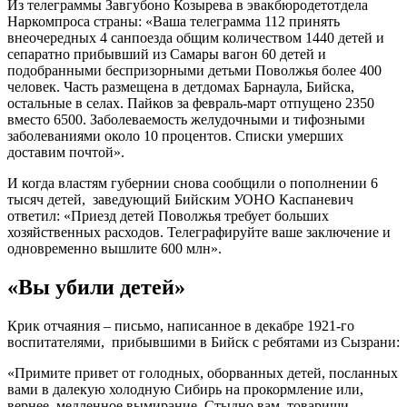
Из телеграммы Завгубоно Козырева в эвакбюродетотдела
Наркомпроса страны: «Ваша телеграмма 112 принять
внеочередных 4 санпоезда общим количеством 1440 детей и
сепаратно прибывший из Самары вагон 60 детей и
подобранными беспризорными детьми Поволжья более 400
человек. Часть размещена в детдомах Барнаула, Бийска,
остальные в селах. Пайков за февраль-март отпущено 2350
вместо 6500. Заболеваемость желудочными и тифозными
заболеваниями около 10 процентов. Списки умерших
доставим почтой».
И когда властям губернии снова сообщили о пополнении 6
тысяч детей, заведующий Бийским УОНО Каспаневич
ответил: «Приезд детей Поволжья требует больших
хозяйственных расходов. Телеграфируйте ваше заключение и
одновременно вышлите 600 млн».
«Вы убили детей»
Крик отчаяния – письмо, написанное в декабре 1921-го
воспитателями, прибывшими в Бийск с ребятами из Сызрани:
«Примите привет от голодных, оборванных детей, посланных
вами в далекую холодную Сибирь на прокормление или,
вернее, медленное вымирание. Стыдно вам, товарищи,