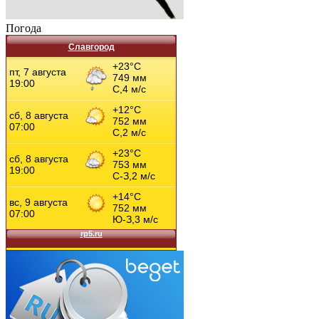
Погода
Славгород