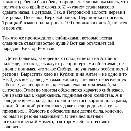
каждого ребенка был обещан продпаек. Однако оказалось, что
получить его крайне сложно. И «чужих» стали массово
сдавать назад, в детдома. Так, в Петровской волости деревни
Петровка, Песьянка, Верх-Бобровка, Шершиниха и поселок
Троицкий взяли под патронаж 100 поволжских детей, но всех
и вернули.
Так что же происходило с сибиряками, которые всегда
славились отзывчивостью души? Вот как объясняет сей
парадокс Виктор Ремизов:
– Детей больных, заморенных голодом везли на Алтай в
надежде, что их здесь ждут с распростертыми объятиями, не
вполне понимая, что такое Сибирь, не учитывая особенностей
региона. Вырастить хлеб на Кубани и на Алтае – не одно и то
же. Здесь всегда людям тяжко жилось, с первых переселенцев
– беглых, авантюристов, крестьян, ехавших за землей, за
сытостью. Этим во многом объясняется характер сибиряков.
Они выживали, карабкались, поднимая свои хозяйства. А в
голодное время, когда наш край и без того кормил полстраны,
каждый лишний рот считался даже среди родных, а тут –
приемные… Жалость к обездоленным детям была, конечно,
но были и резоны выживания. Очень деликатный
психологический момент, о котором сейчас стесняются
говорить.