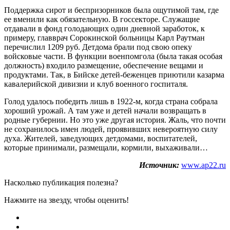
Поддержка сирот и беспризорников была ощутимой там, где
ее вменили как обязательную. В госсекторе. Служащие
отдавали в фонд голодающих один дневной заработок, к
примеру, главврач Сорокинской больницы Карл Раутман
перечислил 1209 руб. Детдома брали под свою опеку
войсковые части. В функции военпомгола (была такая особая
должность) входило размещение, обеспечение вещами и
продуктами. Так, в Бийске детей-беженцев приютили казарма
кавалерийской дивизии и клуб военного госпиталя.
Голод удалось победить лишь в 1922-м, когда страна собрала
хороший урожай. А там уже и детей начали возвращать в
родные губернии. Но это уже другая история. Жаль, что почти
не сохранилось имен людей, проявивших невероятную силу
духа. Жителей, заведующих детдомами, воспитателей,
которые принимали, размещали, кормили, выхаживали…
Источник:
www.ap22.ru
Насколько публикация полезна?
Нажмите на звезду, чтобы оценить!