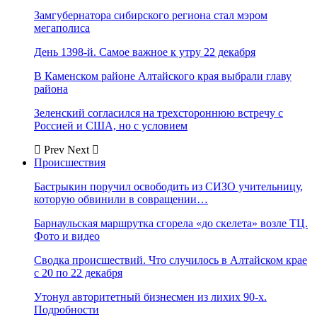
Замгубернатора сибирского региона стал мэром
мегаполиса
День 1398-й. Самое важное к утру 22 декабря
В Каменском районе Алтайского края выбрали главу
района
Зеленский согласился на трехстороннюю встречу с
Россией и США, но с условием
Prev
Next
Происшествия
Бастрыкин поручил освободить из СИЗО учительницу,
которую обвинили в совращении…
Барнаульская маршрутка сгорела «до скелета» возле ТЦ.
Фото и видео
Сводка происшествий. Что случилось в Алтайском крае
с 20 по 22 декабря
Утонул авторитетный бизнесмен из лихих 90-х.
Подробности