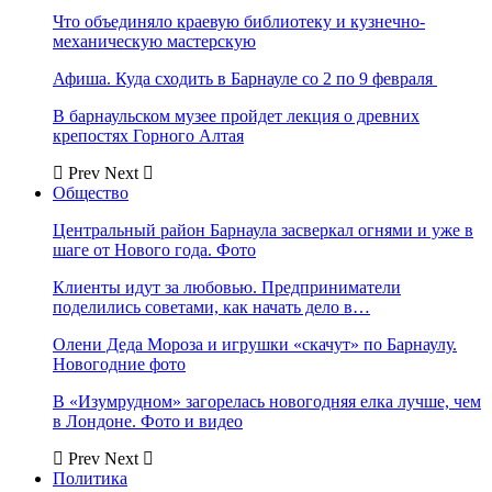
Что объединяло краевую библиотеку и кузнечно-
механическую мастерскую
Афиша. Куда сходить в Барнауле со 2 по 9 февраля
В барнаульском музее пройдет лекция о древних
крепостях Горного Алтая
Prev
Next
Общество
Центральный район Барнаула засверкал огнями и уже в
шаге от Нового года. Фото
Клиенты идут за любовью. Предприниматели
поделились советами, как начать дело в…
Олени Деда Мороза и игрушки «скачут» по Барнаулу.
Новогодние фото
В «Изумрудном» загорелась новогодняя елка лучше, чем
в Лондоне. Фото и видео
Prev
Next
Политика