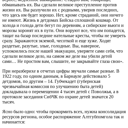
обманывать их. Вы сделали великое преступление против
жизни их. Вы разлучили их с родными, уверив последних,
что здесь им будет хорошо. Нет, кроме страданий, они ничего
не имеют. Жизнь в детдомах Бийска сплошной кошмар. От
холода и голода дети бегут по деревням, а сибирские вьюги и
морозы хоронят их в пути. Они воруют все, что им попадется,
тащат на базар последние нательные кресты, чтобы не умереть
сразу. Заражаются экземой, чесоткой и еще хуже. Ходят
раздетые, разутые, злые, голодные. Вы, наверное,
успокоились после нашей эвакуации, уверяете сами себя, что
сделали великое дело, на самом же деле вы убили детей
сами… Не простим вам, слышите, не закрывайте глаза свои».
При неразберихе в отчетах цифры звучали самые разные. В
1922 году, по одним данным, в Барнауле действовало 5
детдомов, по другим – 14. Губчекадет (губернская
чрезвычайная комиссия по улучшению быта детей)
докладывала о перемещении 4 тысяч детей с Поволжья, а в
протоколе заседания СибЧК по охране детей значатся 20
тысяч.
Ясно было одно: чтобы прокормить всех, нужна консолидация
ресурсов региона, особое распоряжение Алтгубпомгола так и
начинается: