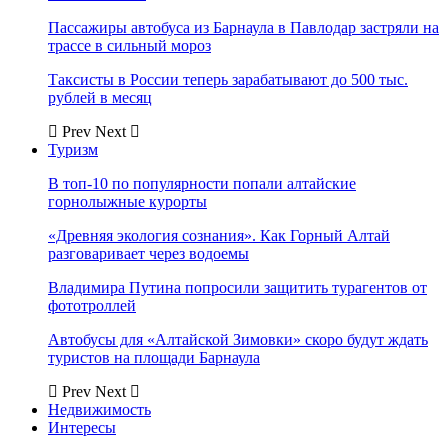
Пассажиры автобуса из Барнаула в Павлодар застряли на
трассе в сильный мороз
Таксисты в России теперь зарабатывают до 500 тыс.
рублей в месяц
Prev
Next
Туризм
В топ-10 по популярности попали алтайские
горнолыжные курорты
«Древняя экология сознания». Как Горный Алтай
разговаривает через водоемы
Владимира Путина попросили защитить турагентов от
фототроллей
Автобусы для «Алтайской Зимовки» скоро будут ждать
туристов на площади Барнаула
Prev
Next
Недвижимость
Интересы