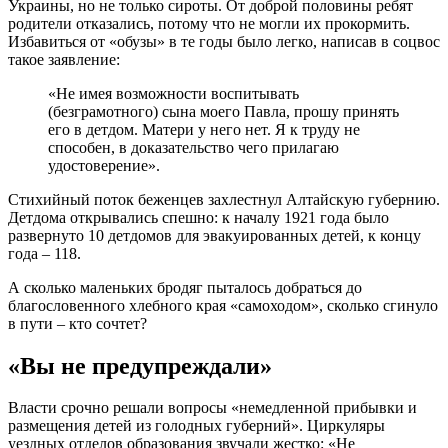
Украины, но не только сироты. От доброй половины ребят
родители отказались, потому что не могли их прокормить.
Избавиться от «обузы» в те годы было легко, написав в соцвос
такое заявление:
«Не имея возможности воспитывать
(безграмотного) сына моего Павла, прошу принять
его в детдом. Матери у него нет. Я к труду не
способен, в доказательство чего прилагаю
удостоверение».
Стихийный поток беженцев захлестнул Алтайскую губернию.
Детдома открывались спешно: к началу 1921 года было
развернуто 10 детдомов для эвакуированных детей, к концу
года – 118.
А сколько маленьких бродяг пыталось добраться до
благословенного хлебного края «самоходом», сколько сгинуло
в пути – кто сочтет?
«Вы не предупреждали»
Власти срочно решали вопросы «немедленной прибывки и
размещения детей из голодных губерний». Циркуляры
уездных отделов образования звучали жестко: «Не