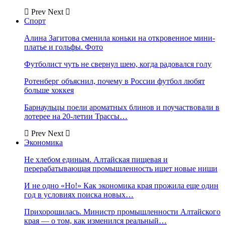
Prev
Next
Спорт
Алина Загитова сменила коньки на откровенное мини-
платье и гольфы. Фото
Футболист чуть не свернул шею, когда радовался голу
Ротенберг объяснил, почему в России футбол любят
больше хоккея
Барнаульцы поели ароматных блинов и поучаствовали в
лотерее на 20-летии Трассы…
Prev
Next
Экономика
Не хлебом единым. Алтайская пищевая и
перерабатывающая промышленность ищет новые ниши
И не одно «Но!» Как экономика края прожила еще один
год в условиях поиска новых…
Прихорошилась. Министр промышленности Алтайского
края — о том, как изменился реальный…