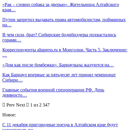
«Рак – словно собака за дверью». Жительница Алтайского
края…
Путин запретил выдавать права автомобилистам, пойманных
на…
В чем сила, брат? Сибирские бодибилдеры похвастались
горами…
Корреспонденты altapress.ru в Монголии. Часть 5. Заключение:
…
«Дом как после бомбежки». Барнаульцы жалуются на…
Как Барнаул впервые за пятьдесят лет принял чемпионат
Сибири…
Главные события военной спецоперации РФ. День
девяносто…
Prev
Next
1 из 2 347
Новое:
С 11 декабря пригородные поезда в Алтайском крае будут
курсировать по…