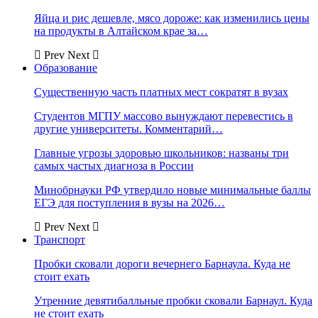
Яйца и рис дешевле, мясо дороже: как изменились цены
на продукты в Алтайском крае за…
Prev
Next
Образование
Существенную часть платных мест сократят в вузах
Студентов МГПУ массово вынуждают перевестись в
другие университеты. Комментарий…
Главные угрозы здоровью школьников: названы три
самых частых диагноза в России
Минобрнауки РФ утвердило новые минимальные баллы
ЕГЭ для поступления в вузы на 2026…
Prev
Next
Транспорт
Пробки сковали дороги вечернего Барнаула. Куда не
стоит ехать
Утренние девятибалльные пробки сковали Барнаул. Куда
не стоит ехать