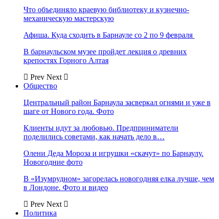
Что объединяло краевую библиотеку и кузнечно-
механическую мастерскую
Афиша. Куда сходить в Барнауле со 2 по 9 февраля
В барнаульском музее пройдет лекция о древних
крепостях Горного Алтая
Prev
Next
Общество
Центральный район Барнаула засверкал огнями и уже в
шаге от Нового года. Фото
Клиенты идут за любовью. Предприниматели
поделились советами, как начать дело в…
Олени Деда Мороза и игрушки «скачут» по Барнаулу.
Новогодние фото
В «Изумрудном» загорелась новогодняя елка лучше, чем
в Лондоне. Фото и видео
Prev
Next
Политика