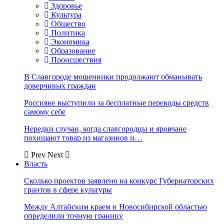
Здоровье
Культура
Общество
Политика
Экономика
Образование
Происшествия
В Славгороде мошенники продолжают обманывать
доверчивых граждан
Россияне выступили за бесплатные переводы средств
самому себе
Нередки случаи, когда славгородцы и яровчане
похищают товар из магазинов и…
Prev
Next
Власть
Сколько проектов заявлено на конкурс Губернаторских
грантов в сфере культуры
Между Алтайским краем и Новосибирской областью
определили точную границу