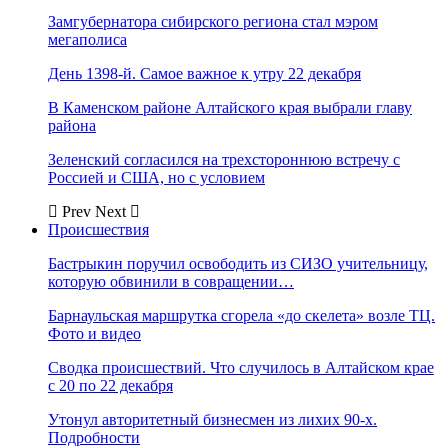
Замгубернатора сибирского региона стал мэром
мегаполиса
День 1398-й. Самое важное к утру 22 декабря
В Каменском районе Алтайского края выбрали главу
района
Зеленский согласился на трехстороннюю встречу с
Россией и США, но с условием
Prev
Next
Происшествия
Бастрыкин поручил освободить из СИЗО учительницу,
которую обвинили в совращении…
Барнаульская маршрутка сгорела «до скелета» возле ТЦ.
Фото и видео
Сводка происшествий. Что случилось в Алтайском крае
с 20 по 22 декабря
Утонул авторитетный бизнесмен из лихих 90-х.
Подробности