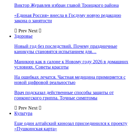
Виктор Журавлев избран главой Троицкого района
«Единая Россия» внесла в Госдуму новую редакцию
закона о занятости
Prev
Next
Здоровье
Новый год без последствий. Почему праздничные
каникулы становятся испытанием для…
Маникюр как в салоне к Новому году 2026 в домашних
условиях. Советы красоты
На ошибках лечатся. Частная медицина примиряется с
новой цифровой реальностью
Врач подсказал действенные способы защиты от
гонконгского гриппа. Точные симптомы
Prev
Next
Культура
Еще один алтайский кинозал присоединился к проекту
«Пушкинская карта»