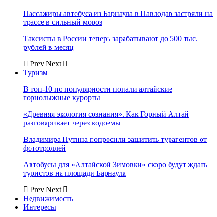
Пассажиры автобуса из Барнаула в Павлодар застряли на
трассе в сильный мороз
Таксисты в России теперь зарабатывают до 500 тыс.
рублей в месяц
Prev
Next
Туризм
В топ-10 по популярности попали алтайские
горнолыжные курорты
«Древняя экология сознания». Как Горный Алтай
разговаривает через водоемы
Владимира Путина попросили защитить турагентов от
фототроллей
Автобусы для «Алтайской Зимовки» скоро будут ждать
туристов на площади Барнаула
Prev
Next
Недвижимость
Интересы