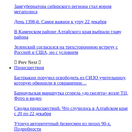
Замгубернатора сибирского региона стал мэром
мегаполиса
День 1398-й. Самое важное к утру 22 декабря
В Каменском районе Алтайского края выбрали главу
района
Зеленский согласился на трехстороннюю встречу с
Россией и США, но с условием
Prev
Next
Происшествия
Бастрыкин поручил освободить из СИЗО учительницу,
которую обвинили в совращении…
Барнаульская маршрутка сгорела «до скелета» возле ТЦ.
Фото и видео
Сводка происшествий. Что случилось в Алтайском крае
с 20 по 22 декабря
Утонул авторитетный бизнесмен из лихих 90-х.
Подробности