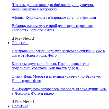
Что объединяло краевую библиотеку и кузнечно-
механическую мастерскую
Афиша. Куда сходить в Барнауле со 2 по 9 февраля
В барнаульском музее пройдет лекция о древних
крепостях Горного Алтая
Prev
Next
Общество
Центральный район Барнаула засверкал огнями и уже в
шаге от Нового года. Фото
Клиенты идут за любовью. Предприниматели
поделились советами, как начать дело в…
Олени Деда Мороза и игрушки «скачут» по Барнаулу.
Новогодние фото
В «Изумрудном» загорелась новогодняя елка лучше, чем
в Лондоне. Фото и видео
Prev
Next
Политика