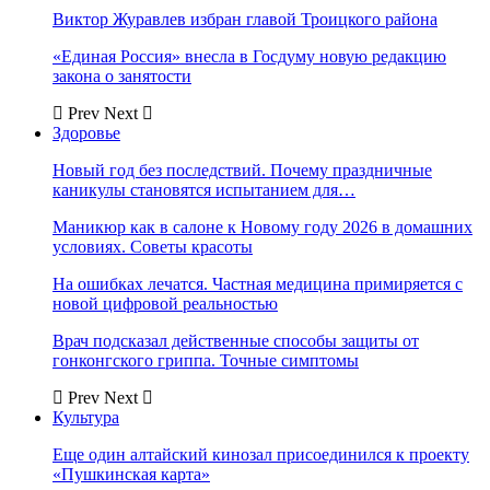
Виктор Журавлев избран главой Троицкого района
«Единая Россия» внесла в Госдуму новую редакцию
закона о занятости
Prev
Next
Здоровье
Новый год без последствий. Почему праздничные
каникулы становятся испытанием для…
Маникюр как в салоне к Новому году 2026 в домашних
условиях. Советы красоты
На ошибках лечатся. Частная медицина примиряется с
новой цифровой реальностью
Врач подсказал действенные способы защиты от
гонконгского гриппа. Точные симптомы
Prev
Next
Культура
Еще один алтайский кинозал присоединился к проекту
«Пушкинская карта»