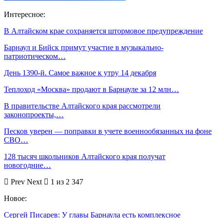
Интересное:
В Алтайском крае сохраняется штормовое предупреждение
Барнаул и Бийск примут участие в музыкально-
патриотическом…
День 1390-й. Самое важное к утру 14 декабря
Теплоход «Москва» продают в Барнауле за 12 млн…
В правительстве Алтайского края рассмотрели
законопроекты,…
Песков уверен — поправки в учете военнообязанных на фоне
СВО…
128 тысяч школьников Алтайского края получат
новогодние…
Prev
Next
1 из 2 347
Новое:
Сергей Писарев: У главы Барнаула есть комплексное