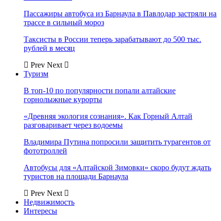
Пассажиры автобуса из Барнаула в Павлодар застряли на
трассе в сильный мороз
Таксисты в России теперь зарабатывают до 500 тыс.
рублей в месяц
Prev
Next
Туризм
В топ-10 по популярности попали алтайские
горнолыжные курорты
«Древняя экология сознания». Как Горный Алтай
разговаривает через водоемы
Владимира Путина попросили защитить турагентов от
фототроллей
Автобусы для «Алтайской Зимовки» скоро будут ждать
туристов на площади Барнаула
Prev
Next
Недвижимость
Интересы