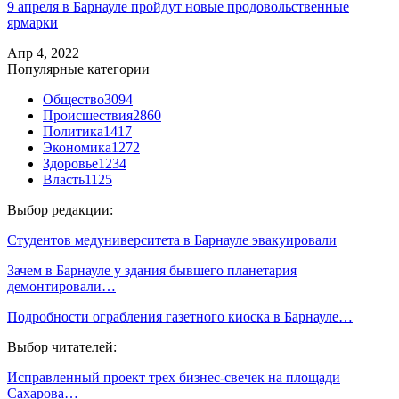
9 апреля в Барнауле пройдут новые продовольственные
ярмарки
Апр 4, 2022
Популярные категории
Общество
3094
Происшествия
2860
Политика
1417
Экономика
1272
Здоровье
1234
Власть
1125
Выбор редакции:
Студентов медуниверситета в Барнауле эвакуировали
Зачем в Барнауле у здания бывшего планетария
демонтировали…
Подробности ограбления газетного киоска в Барнауле…
Выбор читателей:
Исправленный проект трех бизнес-свечек на площади
Сахарова…