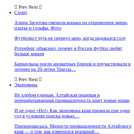
Prev
Next
Спорт
Алина Загитова сменила коньки на откровенное мини-
платье и гольфы. Фото
Футболист чуть не свернул шею, когда радовался голу
Ротенберг объяснил, почему в России футбол любят
больше хоккея
Барнаульцы поели ароматных блинов и поучаствовали в
лотерее на 20-летии Трассы…
Prev
Next
Экономика
Не хлебом единым. Алтайская пищевая и
перерабатывающая промышленность ищет новые ниши
И не одно «Но!» Как экономика края прожила еще один
год в условиях поиска новых…
Прихорошилась. Министр промышленности Алтайского
края — о том, как изменился реальный…