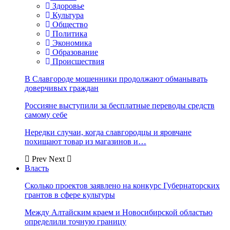
Здоровье
Культура
Общество
Политика
Экономика
Образование
Происшествия
В Славгороде мошенники продолжают обманывать
доверчивых граждан
Россияне выступили за бесплатные переводы средств
самому себе
Нередки случаи, когда славгородцы и яровчане
похищают товар из магазинов и…
Prev
Next
Власть
Сколько проектов заявлено на конкурс Губернаторских
грантов в сфере культуры
Между Алтайским краем и Новосибирской областью
определили точную границу