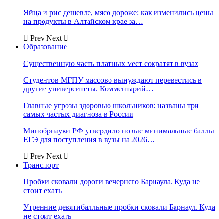
Яйца и рис дешевле, мясо дороже: как изменились цены
на продукты в Алтайском крае за…
Prev
Next
Образование
Существенную часть платных мест сократят в вузах
Студентов МГПУ массово вынуждают перевестись в
другие университеты. Комментарий…
Главные угрозы здоровью школьников: названы три
самых частых диагноза в России
Минобрнауки РФ утвердило новые минимальные баллы
ЕГЭ для поступления в вузы на 2026…
Prev
Next
Транспорт
Пробки сковали дороги вечернего Барнаула. Куда не
стоит ехать
Утренние девятибалльные пробки сковали Барнаул. Куда
не стоит ехать