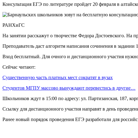
Консультация ЕГЭ по литературе пройдет 20 февраля в алтай
РАНХиГС
На занятии расскажут о творчестве Федора Достоевского. На п
Преподаватель даст алгоритм написания сочинения в задании 
Вход бесплатный. Для очного и дистанционного участия нужно 
Сейчас читают:
Существенную часть платных мест сократят в вузах
Студентов МГПУ массово вынуждают перевестись в другие…
Школьников ждут в 15:00 по адресу: ул. Партизанская, 187, кор
Ссылку для дистанционного участия направят в день проведен
Ранее новый порядок проведения ЕГЭ разработали для россий