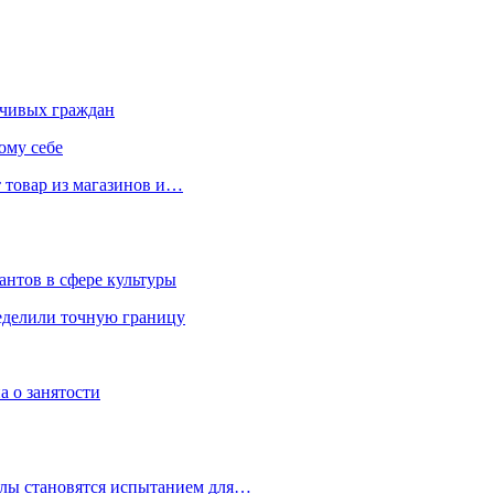
чивых граждан
ому себе
 товар из магазинов и…
антов в сфере культуры
еделили точную границу
а о занятости
улы становятся испытанием для…