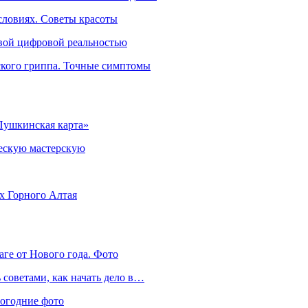
словиях. Советы красоты
овой цифровой реальностью
ского гриппа. Точные симптомы
Пушкинская карта»
ческую мастерскую
ях Горного Алтая
аге от Нового года. Фото
советами, как начать дело в…
вогодние фото