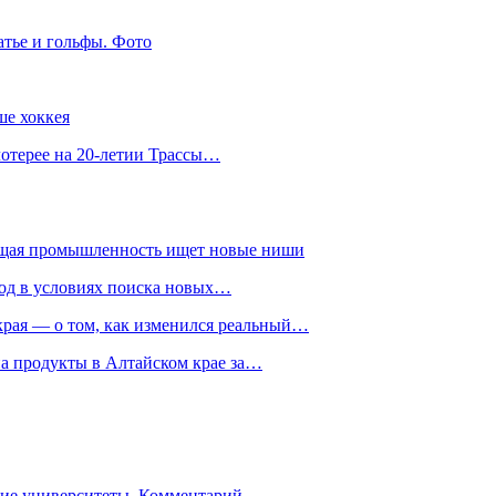
атье и гольфы. Фото
ше хоккея
лотерее на 20-летии Трассы…
ющая промышленность ищет новые ниши
год в условиях поиска новых…
рая — о том, как изменился реальный…
на продукты в Алтайском крае за…
гие университеты. Комментарий…