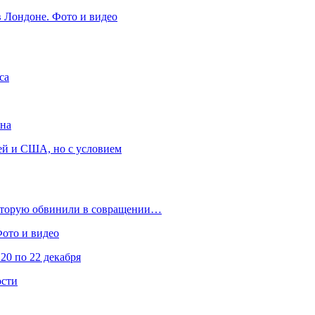
в Лондоне. Фото и видео
са
она
ей и США, но с условием
которую обвинили в совращении…
Фото и видео
20 по 22 декабря
ости