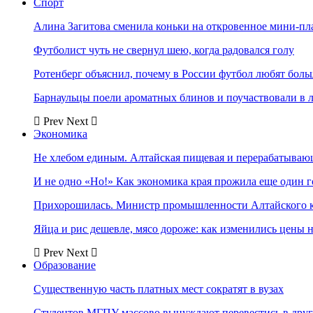
Спорт
Алина Загитова сменила коньки на откровенное мини-пл
Футболист чуть не свернул шею, когда радовался голу
Ротенберг объяснил, почему в России футбол любят боль
Барнаульцы поели ароматных блинов и поучаствовали в 
Prev
Next
Экономика
Не хлебом единым. Алтайская пищевая и перерабатыва
И не одно «Но!» Как экономика края прожила еще один 
Прихорошилась. Министр промышленности Алтайского к
Яйца и рис дешевле, мясо дороже: как изменились цены 
Prev
Next
Образование
Существенную часть платных мест сократят в вузах
Студентов МГПУ массово вынуждают перевестись в дру