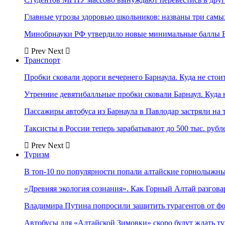
Главные угрозы здоровью школьников: названы три самых
Минобрнауки РФ утвердило новые минимальные баллы Е
Prev
Next
Транспорт
Пробки сковали дороги вечернего Барнаула. Куда не стоит
Утренние девятибалльные пробки сковали Барнаул. Куда н
Пассажиры автобуса из Барнаула в Павлодар застряли на 
Таксисты в России теперь зарабатывают до 500 тыс. рубл
Prev
Next
Туризм
В топ-10 по популярности попали алтайские горнолыжн
«Древняя экология сознания». Как Горный Алтай разгова
Владимира Путина попросили защитить турагентов от ф
Автобусы для «Алтайской Зимовки» скоро будут ждать ту