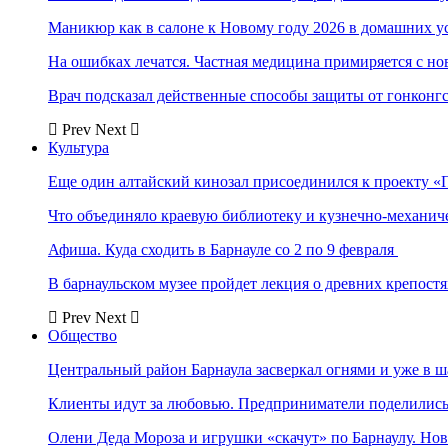
Маникюр как в салоне к Новому году 2026 в домашних у
На ошибках лечатся. Частная медицина примиряется с н
Врач подсказал действенные способы защиты от гонконг
Prev
Next
Культура
Еще один алтайский кинозал присоединился к проекту «
Что объединяло краевую библиотеку и кузнечно-механи
Афиша. Куда сходить в Барнауле со 2 по 9 февраля
В барнаульском музее пройдет лекция о древних крепост
Prev
Next
Общество
Центральный район Барнаула засверкал огнями и уже в ш
Клиенты идут за любовью. Предприниматели поделились 
Олени Деда Мороза и игрушки «скачут» по Барнаулу. Но