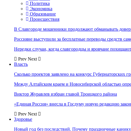
Политика
Экономика
Образование
Происшествия
В Славгороде мошенники продолжают обманывать довер
Россияне выступили за бесплатные переводы средств сам
Нередки случаи, когда славгородцы и яровчане похищают
Prev
Next
Власть
Сколько проектов заявлено на конкурс Губернаторских гр
Между Алтайским краем и Новосибирской областью опр
Виктор Журавлев избран главой Троицкого района
«Единая Россия» внесла в Госдуму новую редакцию закон
Prev
Next
Здоровье
Новый год без последствий. Почему праздничные каник