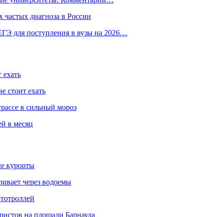
 частых диагноза в России
ГЭ для поступления в вузы на 2026…
 ехать
е стоит ехать
трассе в сильный мороз
ей в месяц
ые курорты
ривает через водоемы
ототроллей
ристов на площади Барнаула