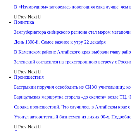
В «Изумрудном» загорелась новогодняя елка лучше, чем 
Prev
Next
Политика
Замгубернатора сибирского региона стал мэром мегаполи
День 1398-й. Самое важное к утру 22 декабря
В Каменском районе Алтайского края выбрали главу рай
Зеленский согласился на трехстороннюю встречу с Росси
Prev
Next
Происшествия
Бастрыкин поручил освободить из СИЗО учительницу, 
Барнаульская маршрутка сгорела «до скелета» возле ТЦ. 
Сводка происшествий. Что случилось в Алтайском крае с 
Утонул авторитетный бизнесмен из лихих 90-х. Подробн
Prev
Next