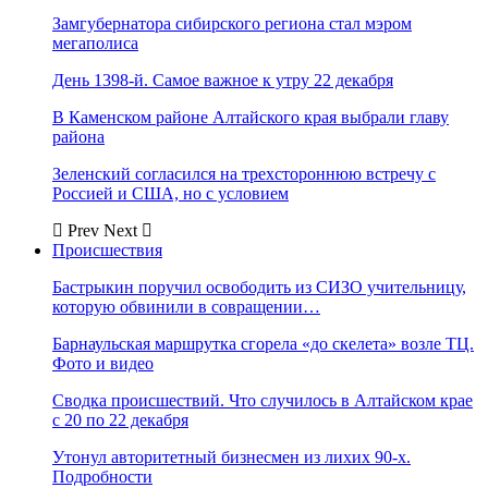
Замгубернатора сибирского региона стал мэром
мегаполиса
День 1398-й. Самое важное к утру 22 декабря
В Каменском районе Алтайского края выбрали главу
района
Зеленский согласился на трехстороннюю встречу с
Россией и США, но с условием
Prev
Next
Происшествия
Бастрыкин поручил освободить из СИЗО учительницу,
которую обвинили в совращении…
Барнаульская маршрутка сгорела «до скелета» возле ТЦ.
Фото и видео
Сводка происшествий. Что случилось в Алтайском крае
с 20 по 22 декабря
Утонул авторитетный бизнесмен из лихих 90-х.
Подробности