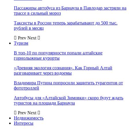
Пассажиры автобуса из Барнаула в Павлодар застряли на
трассе в сильный мороз
Таксисты в России теперь зарабатывают до 500 тыс.
рублей в месяц
Prev
Next
Туризм
В топ-10 по популярности попали алтайские
горнолыжные курорты
«Древняя экология сознания». Как Горный Алтай
разговаривает через водоемы
Владимира Путина попросили защитить турагентов от
фототроллей
Автобусы для «Алтайской Зимовки» скоро будут ждать
туристов на площади Барнаула
Prev
Next
Недвижимость
Интересы