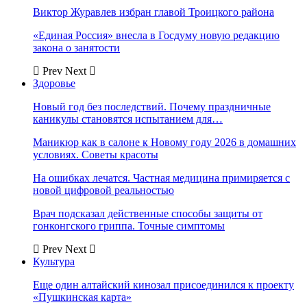
Виктор Журавлев избран главой Троицкого района
«Единая Россия» внесла в Госдуму новую редакцию
закона о занятости
Prev
Next
Здоровье
Новый год без последствий. Почему праздничные
каникулы становятся испытанием для…
Маникюр как в салоне к Новому году 2026 в домашних
условиях. Советы красоты
На ошибках лечатся. Частная медицина примиряется с
новой цифровой реальностью
Врач подсказал действенные способы защиты от
гонконгского гриппа. Точные симптомы
Prev
Next
Культура
Еще один алтайский кинозал присоединился к проекту
«Пушкинская карта»