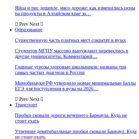
Яйца и рис дешевле, мясо дороже: как изменились цены
на продукты в Алтайском крае за…
Prev
Next
Образование
Существенную часть платных мест сократят в вузах
Студентов МГПУ массово вынуждают перевестись в
другие университеты. Комментарий…
Главные угрозы здоровью школьников: названы три
самых частых диагноза в России
Минобрнауки РФ утвердило новые минимальные баллы
ЕГЭ для поступления в вузы на 2026…
Prev
Next
Транспорт
Пробки сковали дороги вечернего Барнаула. Куда не
стоит ехать
Утренние девятибалльные пробки сковали Барнаул. Куда
не стоит ехать