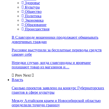
Здоровье
Культура
Общество
Политика
Экономика
Образование
Происшествия
В Славгороде мошенники продолжают обманывать
доверчивых граждан
Россияне выступили за бесплатные переводы средств
самому себе
Нередки случаи, когда славгородцы и яровчане
похищают товар из магазинов и…
Prev
Next
Власть
Сколько проектов заявлено на конкурс Губернаторских
грантов в сфере культуры
Между Алтайским краем и Новосибирской областью
определили точную границу