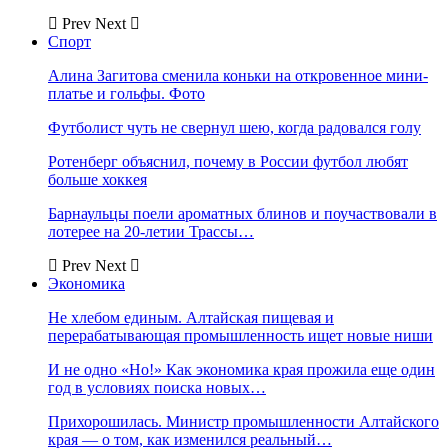
Prev
Next
Спорт
Алина Загитова сменила коньки на откровенное мини-
платье и гольфы. Фото
Футболист чуть не свернул шею, когда радовался голу
Ротенберг объяснил, почему в России футбол любят
больше хоккея
Барнаульцы поели ароматных блинов и поучаствовали в
лотерее на 20-летии Трассы…
Prev
Next
Экономика
Не хлебом единым. Алтайская пищевая и
перерабатывающая промышленность ищет новые ниши
И не одно «Но!» Как экономика края прожила еще один
год в условиях поиска новых…
Прихорошилась. Министр промышленности Алтайского
края — о том, как изменился реальный…