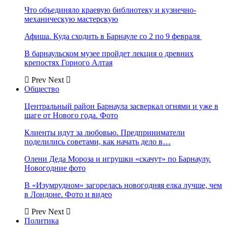
Что объединяло краевую библиотеку и кузнечно-
механическую мастерскую
Афиша. Куда сходить в Барнауле со 2 по 9 февраля
В барнаульском музее пройдет лекция о древних
крепостях Горного Алтая
Prev
Next
Общество
Центральный район Барнаула засверкал огнями и уже в
шаге от Нового года. Фото
Клиенты идут за любовью. Предприниматели
поделились советами, как начать дело в…
Олени Деда Мороза и игрушки «скачут» по Барнаулу.
Новогодние фото
В «Изумрудном» загорелась новогодняя елка лучше, чем
в Лондоне. Фото и видео
Prev
Next
Политика