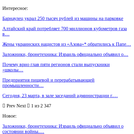
Интересное:
Барнаулец украл 250 тысяч рублей из машины на парковке
Алтайский край потребляет 700 миллионов кубометров газа
в…
Жены украинских нацистов из «Азова»* обратились к Папе…
Заложники, бронетехника: Израиль официально объявил о…
Почему врио глав пяти регионов стали выпускники
«школы…
Предприятия пищевой и перерабатывающей
промышленности…
Сегодня, 23 марта, в зале заседаний администрации г.…
Prev
Next
1 из 2 347
Новое:
Заложники, бронетехника: Израиль официально объявил о
состоянии войны.…