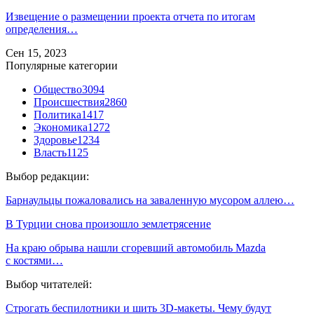
Извещение о размещении проекта отчета по итогам
определения…
Сен 15, 2023
Популярные категории
Общество
3094
Происшествия
2860
Политика
1417
Экономика
1272
Здоровье
1234
Власть
1125
Выбор редакции:
Барнаульцы пожаловались на заваленную мусором аллею…
В Турции снова произошло землетрясение
На краю обрыва нашли сгоревший автомобиль Mazda
с костями…
Выбор читателей:
Строгать беспилотники и шить 3D-макеты. Чему будут