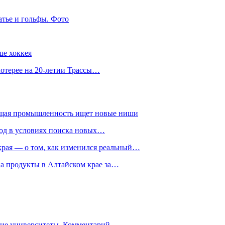
атье и гольфы. Фото
ше хоккея
лотерее на 20-летии Трассы…
ющая промышленность ищет новые ниши
год в условиях поиска новых…
рая — о том, как изменился реальный…
на продукты в Алтайском крае за…
гие университеты. Комментарий…