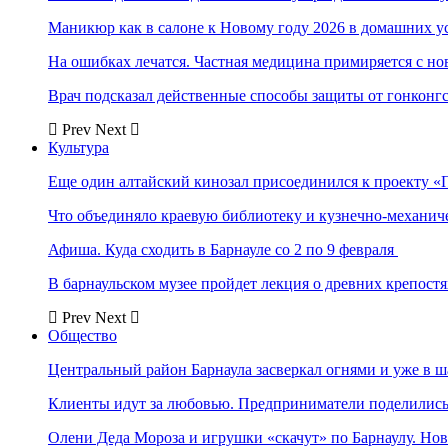
Маникюр как в салоне к Новому году 2026 в домашних у
На ошибках лечатся. Частная медицина примиряется с н
Врач подсказал действенные способы защиты от гонконг
Prev
Next
Культура
Еще один алтайский кинозал присоединился к проекту «
Что объединяло краевую библиотеку и кузнечно-механи
Афиша. Куда сходить в Барнауле со 2 по 9 февраля
В барнаульском музее пройдет лекция о древних крепост
Prev
Next
Общество
Центральный район Барнаула засверкал огнями и уже в ш
Клиенты идут за любовью. Предприниматели поделились 
Олени Деда Мороза и игрушки «скачут» по Барнаулу. Но