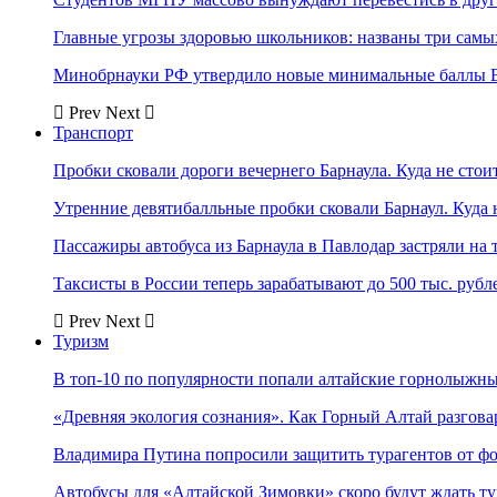
Главные угрозы здоровью школьников: названы три самых
Минобрнауки РФ утвердило новые минимальные баллы Е
Prev
Next
Транспорт
Пробки сковали дороги вечернего Барнаула. Куда не стоит
Утренние девятибалльные пробки сковали Барнаул. Куда н
Пассажиры автобуса из Барнаула в Павлодар застряли на 
Таксисты в России теперь зарабатывают до 500 тыс. рубл
Prev
Next
Туризм
В топ-10 по популярности попали алтайские горнолыжн
«Древняя экология сознания». Как Горный Алтай разгова
Владимира Путина попросили защитить турагентов от ф
Автобусы для «Алтайской Зимовки» скоро будут ждать ту