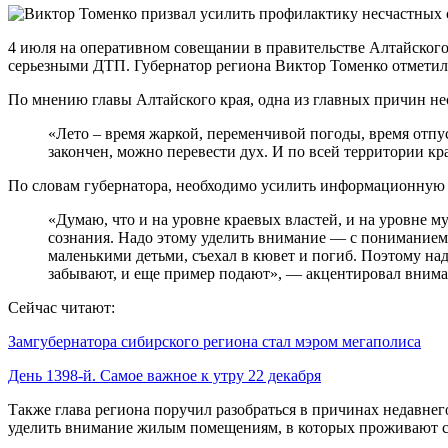
4 июля на оперативном совещании в правительстве Алтайского
серьезными ДТП. Губернатор региона Виктор Томенко отметил,
По мнению главы Алтайского края, одна из главных причин нес
«Лето – время жаркой, переменчивой погоды, время отпу
закончен, можно перевести дух. И по всей территории к
По словам губернатора, необходимо усилить информационную р
«Думаю, что и на уровне краевых властей, и на уровне 
сознания. Надо этому уделить внимание — с пониманием,
маленькими детьми, съехал в кювет и погиб. Поэтому на
забывают, и еще пример подают», — акцентировал внима
Сейчас читают:
Замгубернатора сибирского региона стал мэром мегаполиса
День 1398-й. Самое важное к утру 22 декабря
Также глава региона поручил разобраться в причинах недавн
уделить внимание жилым помещениям, в которых проживают с