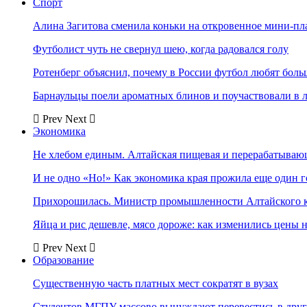
Спорт
Алина Загитова сменила коньки на откровенное мини-пл
Футболист чуть не свернул шею, когда радовался голу
Ротенберг объяснил, почему в России футбол любят боль
Барнаульцы поели ароматных блинов и поучаствовали в 
Prev
Next
Экономика
Не хлебом единым. Алтайская пищевая и перерабатыва
И не одно «Но!» Как экономика края прожила еще один 
Прихорошилась. Министр промышленности Алтайского к
Яйца и рис дешевле, мясо дороже: как изменились цены 
Prev
Next
Образование
Существенную часть платных мест сократят в вузах
Студентов МГПУ массово вынуждают перевестись в дру