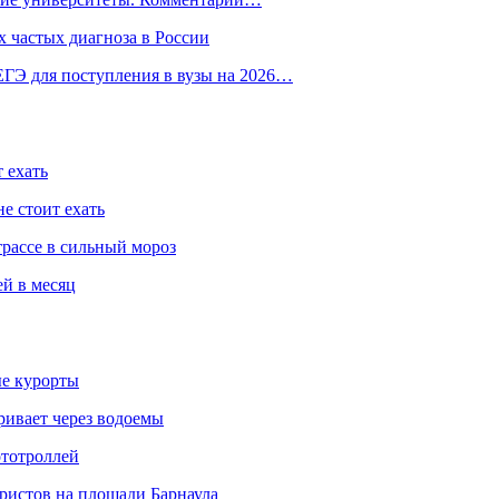
 частых диагноза в России
ГЭ для поступления в вузы на 2026…
 ехать
е стоит ехать
трассе в сильный мороз
ей в месяц
ые курорты
ривает через водоемы
ототроллей
ристов на площади Барнаула