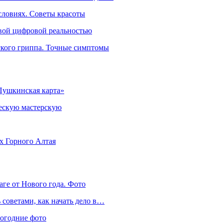
словиях. Советы красоты
овой цифровой реальностью
ского гриппа. Точные симптомы
Пушкинская карта»
ческую мастерскую
ях Горного Алтая
аге от Нового года. Фото
советами, как начать дело в…
вогодние фото