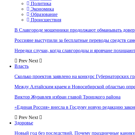
Политика
Экономика
Образование
Происшествия
В Славгороде мошенники продолжают обманывать довер
Россияне выступили за бесплатные переводы средств сам
Нередки случаи, когда славгородцы и яровчане похищают
Prev
Next
Власть
Сколько проектов заявлено на конкурс Губернаторских гр
Между Алтайским краем и Новосибирской областью опр
Виктор Журавлев избран главой Троицкого района
«Единая Россия» внесла в Госдуму новую редакцию закон
Prev
Next
Здоровье
Новый год без последствий. Почему праздничные каник