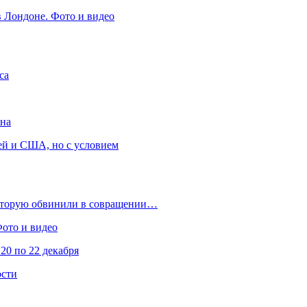
в Лондоне. Фото и видео
са
она
ей и США, но с условием
которую обвинили в совращении…
Фото и видео
20 по 22 декабря
ости