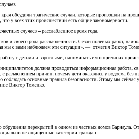
 края обсудили трагические случаи, которые произошли на про
 что у всех этих происшествий есть общие закономерности.
частных случаев – расслабленное время года.
сков и своего рода расслабленности. Сезон полевых работ, наиб
рая мы с вами наблюдаем эти ситуации», — отметил Виктор Томе
аботу с детьми и взрослыми, напоминать им о причинах происш
муниципалитетов должна проводиться информационная работа, с
 с разъяснением причин, почему дети оказались у водоема без п
до соблюдать основные правила безопасности. Этому мы сейчас у
ние Виктор Томенко.
его обрушения перекрытий в одном из частных домов Барнаула.
оциально незащищенные категории граждан.