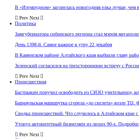
В «Изумрудном» загорелась новогодняя елка лучше, чем 
Prev
Next
Политика
Замгубернатора сибирского региона стал мэром мегаполи
День 1398-й. Самое важное к утру 22 декабря
В Каменском районе Алтайского края выбрали главу рай
Зеленский согласился на трехстороннюю встречу с Росси
Prev
Next
Происшествия
Бастрыкин поручил освободить из СИЗО учительницу, 
Барнаульская маршрутка сгорела «до скелета» возле ТЦ. 
Сводка происшествий. Что случилось в Алтайском крае с 
Утонул авторитетный бизнесмен из лихих 90-х. Подробн
Prev
Next