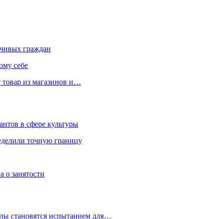
чивых граждан
ому себе
 товар из магазинов и…
антов в сфере культуры
еделили точную границу
а о занятости
улы становятся испытанием для…