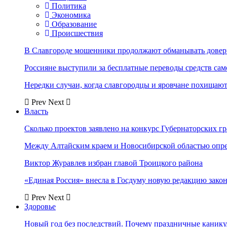
Политика
Экономика
Образование
Происшествия
В Славгороде мошенники продолжают обманывать довер
Россияне выступили за бесплатные переводы средств сам
Нередки случаи, когда славгородцы и яровчане похищают
Prev
Next
Власть
Сколько проектов заявлено на конкурс Губернаторских гр
Между Алтайским краем и Новосибирской областью опр
Виктор Журавлев избран главой Троицкого района
«Единая Россия» внесла в Госдуму новую редакцию закон
Prev
Next
Здоровье
Новый год без последствий. Почему праздничные каник