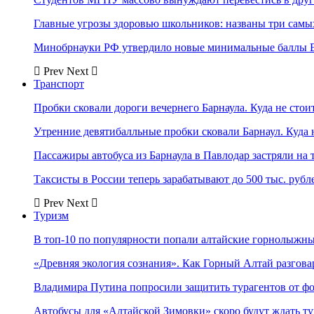
Главные угрозы здоровью школьников: названы три самых
Минобрнауки РФ утвердило новые минимальные баллы Е
Prev
Next
Транспорт
Пробки сковали дороги вечернего Барнаула. Куда не стоит
Утренние девятибалльные пробки сковали Барнаул. Куда н
Пассажиры автобуса из Барнаула в Павлодар застряли на 
Таксисты в России теперь зарабатывают до 500 тыс. рубл
Prev
Next
Туризм
В топ-10 по популярности попали алтайские горнолыжн
«Древняя экология сознания». Как Горный Алтай разгова
Владимира Путина попросили защитить турагентов от ф
Автобусы для «Алтайской Зимовки» скоро будут ждать ту