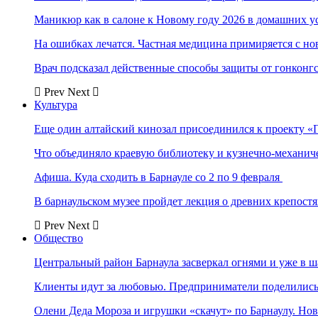
Маникюр как в салоне к Новому году 2026 в домашних у
На ошибках лечатся. Частная медицина примиряется с н
Врач подсказал действенные способы защиты от гонконг
Prev
Next
Культура
Еще один алтайский кинозал присоединился к проекту «
Что объединяло краевую библиотеку и кузнечно-механи
Афиша. Куда сходить в Барнауле со 2 по 9 февраля
В барнаульском музее пройдет лекция о древних крепост
Prev
Next
Общество
Центральный район Барнаула засверкал огнями и уже в ш
Клиенты идут за любовью. Предприниматели поделились 
Олени Деда Мороза и игрушки «скачут» по Барнаулу. Но