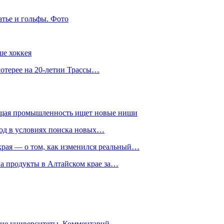
атье и гольфы. Фото
ше хоккея
лотерее на 20-летии Трассы…
ющая промышленность ищет новые ниши
год в условиях поиска новых…
рая — о том, как изменился реальный…
на продукты в Алтайском крае за…
гие университеты. Комментарий…