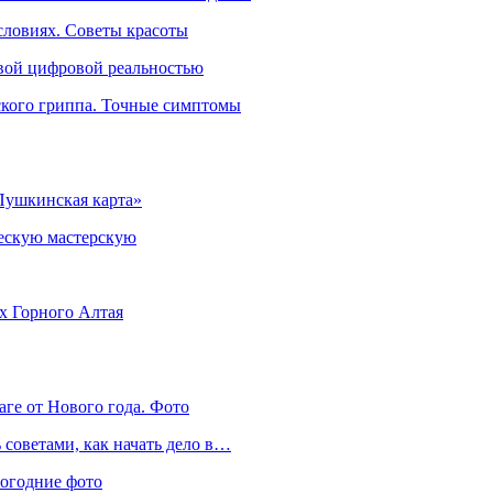
словиях. Советы красоты
овой цифровой реальностью
ского гриппа. Точные симптомы
Пушкинская карта»
ческую мастерскую
ях Горного Алтая
аге от Нового года. Фото
советами, как начать дело в…
вогодние фото