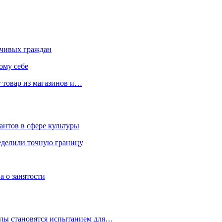
чивых граждан
ому себе
 товар из магазинов и…
антов в сфере культуры
еделили точную границу
а о занятости
улы становятся испытанием для…