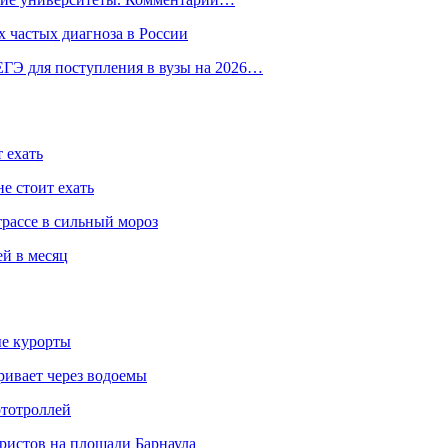
 частых диагноза в России
ГЭ для поступления в вузы на 2026…
 ехать
е стоит ехать
трассе в сильный мороз
ей в месяц
ые курорты
ривает через водоемы
ототроллей
ристов на площади Барнаула