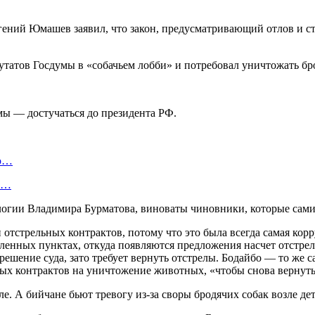
вгений Юмашев заявил, что закон, предусматривающий отлов и 
мы — достучаться до президента РФ.
ую…
 и…
логии Владимира Бурматова, виноваты чиновники, которые сами
 отстрельных контрактов, потому что это была всегда самая кор
селенных пунктах, откуда появляются предложения насчет отстр
решение суда, зато требует вернуть отстрелы. Бодайбо — то же са
ых контрактов на уничтожение животных, «чтобы снова вернуть
. А бийчане бьют тревогу из-за своры бродячих собак возле дет