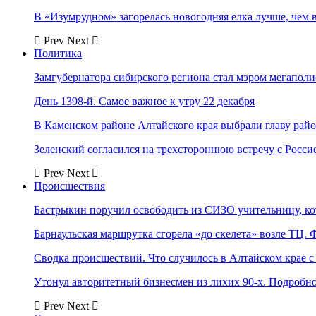
В «Изумрудном» загорелась новогодняя елка лучше, чем 
Prev
Next
Политика
Замгубернатора сибирского региона стал мэром мегаполи
День 1398-й. Самое важное к утру 22 декабря
В Каменском районе Алтайского края выбрали главу рай
Зеленский согласился на трехстороннюю встречу с Росси
Prev
Next
Происшествия
Бастрыкин поручил освободить из СИЗО учительницу, 
Барнаульская маршрутка сгорела «до скелета» возле ТЦ. 
Сводка происшествий. Что случилось в Алтайском крае с 
Утонул авторитетный бизнесмен из лихих 90-х. Подробн
Prev
Next