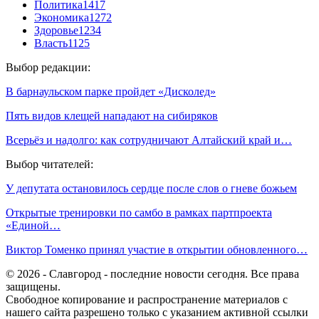
Политика
1417
Экономика
1272
Здоровье
1234
Власть
1125
Выбор редакции:
В барнаульском парке пройдет «Дисколед»
Пять видов клещей нападают на сибиряков
Всерьёз и надолго: как сотрудничают Алтайский край и…
Выбор читателей:
У депутата остановилось сердце после слов о гневе божьем
Открытые тренировки по самбо в рамках партпроекта
«Единой…
Виктор Томенко принял участие в открытии обновленного…
© 2026 - Славгород - последние новости сегодня. Все права
защищены.
Свободное копирование и распространение материалов с
нашего сайта разрешено только с указанием активной ссылки