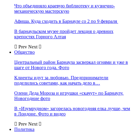
Что объединяло краевую библиотеку и кузнечно-
механическую мастерскую
Афиша. Куда сходить в Барнауле со 2 по 9 февраля
В барнаульском музее пройдет лекция о древних
крепостях Горного Алтая
Prev
Next
Общество
Центральный район Барнаула засверкал огнями и уже в
шаге от Нового года. Фото
Клиенты идут за любовью. Предприниматели
поделились советами, как начать дело в…
Олени Деда Мороза и игрушки «скачут» по Барнаулу.
Новогодние фото
В «Изумрудном» загорелась новогодняя елка лучше, чем
в Лондоне. Фото и видео
Prev
Next
Политика