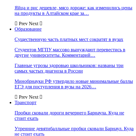
Яйца и рис дешевле, мясо дороже: как изменились цены
на продукты в Алтайском крае за…
Prev
Next
Образование
Существенную часть платных мест сократят в вузах
Студентов МГПУ массово вынуждают перевестись в
другие университеты. Комментарий…
Главные угрозы здоровью школьников: названы три
самых частых диагноза в России
Минобрнауки РФ утвердило новые минимальные баллы
ЕГЭ для поступления в вузы на 2026…
Prev
Next
Транспорт
Пробки сковали дороги вечернего Барнаула. Куда не
стоит ехать
Утренние девятибалльные пробки сковали Барнаул. Куда
не стоит ехать