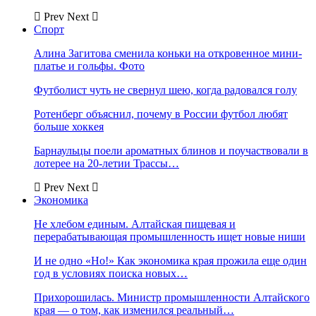
Prev
Next
Спорт
Алина Загитова сменила коньки на откровенное мини-
платье и гольфы. Фото
Футболист чуть не свернул шею, когда радовался голу
Ротенберг объяснил, почему в России футбол любят
больше хоккея
Барнаульцы поели ароматных блинов и поучаствовали в
лотерее на 20-летии Трассы…
Prev
Next
Экономика
Не хлебом единым. Алтайская пищевая и
перерабатывающая промышленность ищет новые ниши
И не одно «Но!» Как экономика края прожила еще один
год в условиях поиска новых…
Прихорошилась. Министр промышленности Алтайского
края — о том, как изменился реальный…