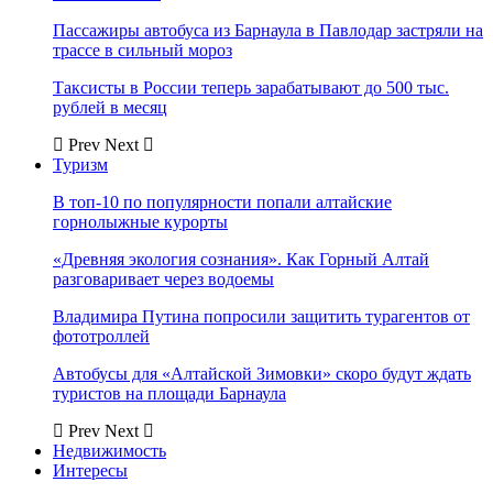
Пассажиры автобуса из Барнаула в Павлодар застряли на
трассе в сильный мороз
Таксисты в России теперь зарабатывают до 500 тыс.
рублей в месяц
Prev
Next
Туризм
В топ-10 по популярности попали алтайские
горнолыжные курорты
«Древняя экология сознания». Как Горный Алтай
разговаривает через водоемы
Владимира Путина попросили защитить турагентов от
фототроллей
Автобусы для «Алтайской Зимовки» скоро будут ждать
туристов на площади Барнаула
Prev
Next
Недвижимость
Интересы