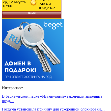
Интересное:
В барнаульском парке «Изумрудный» закончили заполнять
пруд…
Госдума установила причину для ускоренной блокировки…