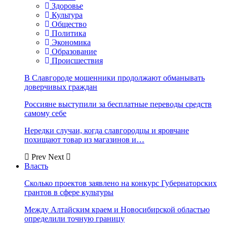
Здоровье
Культура
Общество
Политика
Экономика
Образование
Происшествия
В Славгороде мошенники продолжают обманывать
доверчивых граждан
Россияне выступили за бесплатные переводы средств
самому себе
Нередки случаи, когда славгородцы и яровчане
похищают товар из магазинов и…
Prev
Next
Власть
Сколько проектов заявлено на конкурс Губернаторских
грантов в сфере культуры
Между Алтайским краем и Новосибирской областью
определили точную границу