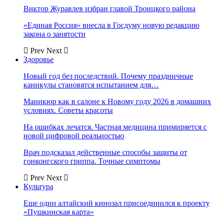
Виктор Журавлев избран главой Троицкого района
«Единая Россия» внесла в Госдуму новую редакцию
закона о занятости
Prev
Next
Здоровье
Новый год без последствий. Почему праздничные
каникулы становятся испытанием для…
Маникюр как в салоне к Новому году 2026 в домашних
условиях. Советы красоты
На ошибках лечатся. Частная медицина примиряется с
новой цифровой реальностью
Врач подсказал действенные способы защиты от
гонконгского гриппа. Точные симптомы
Prev
Next
Культура
Еще один алтайский кинозал присоединился к проекту
«Пушкинская карта»