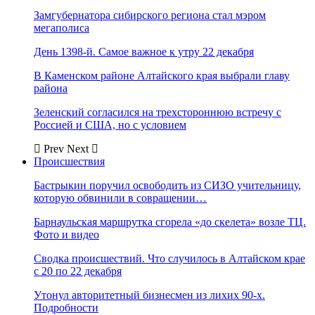
Замгубернатора сибирского региона стал мэром
мегаполиса
День 1398-й. Самое важное к утру 22 декабря
В Каменском районе Алтайского края выбрали главу
района
Зеленский согласился на трехстороннюю встречу с
Россией и США, но с условием
Prev
Next
Происшествия
Бастрыкин поручил освободить из СИЗО учительницу,
которую обвинили в совращении…
Барнаульская маршрутка сгорела «до скелета» возле ТЦ.
Фото и видео
Сводка происшествий. Что случилось в Алтайском крае
с 20 по 22 декабря
Утонул авторитетный бизнесмен из лихих 90-х.
Подробности