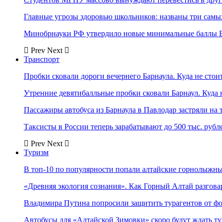
Главные угрозы здоровью школьников: названы три самых
Минобрнауки РФ утвердило новые минимальные баллы Е
Prev
Next
Транспорт
Пробки сковали дороги вечернего Барнаула. Куда не стоит
Утренние девятибалльные пробки сковали Барнаул. Куда н
Пассажиры автобуса из Барнаула в Павлодар застряли на 
Таксисты в России теперь зарабатывают до 500 тыс. рубл
Prev
Next
Туризм
В топ-10 по популярности попали алтайские горнолыжн
«Древняя экология сознания». Как Горный Алтай разгова
Владимира Путина попросили защитить турагентов от ф
Автобусы для «Алтайской Зимовки» скоро будут ждать ту