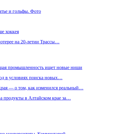
атье и гольфы. Фото
ше хоккея
лотерее на 20-летии Трассы…
ющая промышленность ищет новые ниши
год в условиях поиска новых…
рая — о том, как изменился реальный…
на продукты в Алтайском крае за…
гие университеты. Комментарий…