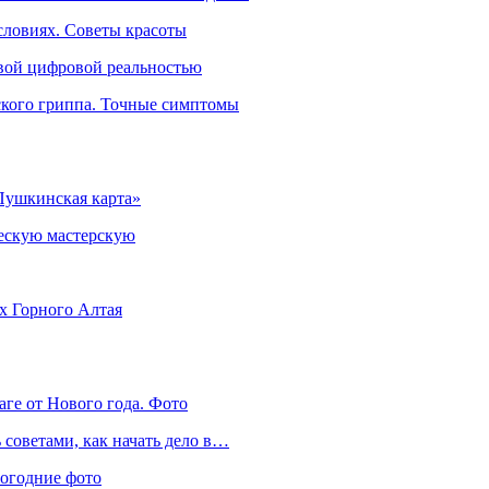
словиях. Советы красоты
овой цифровой реальностью
ского гриппа. Точные симптомы
Пушкинская карта»
ческую мастерскую
ях Горного Алтая
аге от Нового года. Фото
советами, как начать дело в…
вогодние фото