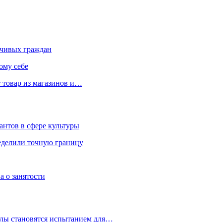
чивых граждан
ому себе
 товар из магазинов и…
антов в сфере культуры
еделили точную границу
а о занятости
улы становятся испытанием для…