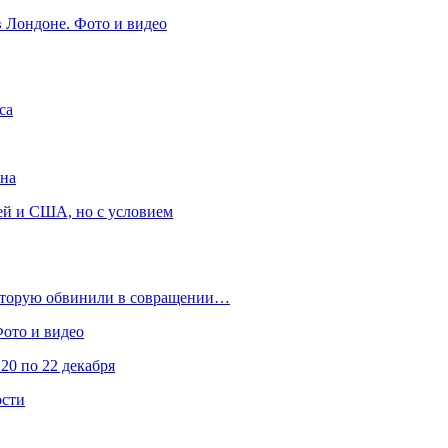
в Лондоне. Фото и видео
са
она
ей и США, но с условием
которую обвинили в совращении…
Фото и видео
20 по 22 декабря
ости