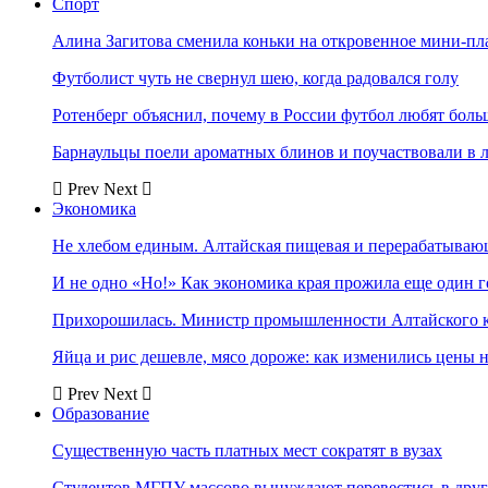
Спорт
Алина Загитова сменила коньки на откровенное мини-пл
Футболист чуть не свернул шею, когда радовался голу
Ротенберг объяснил, почему в России футбол любят боль
Барнаульцы поели ароматных блинов и поучаствовали в 
Prev
Next
Экономика
Не хлебом единым. Алтайская пищевая и перерабатыва
И не одно «Но!» Как экономика края прожила еще один 
Прихорошилась. Министр промышленности Алтайского к
Яйца и рис дешевле, мясо дороже: как изменились цены 
Prev
Next
Образование
Существенную часть платных мест сократят в вузах
Студентов МГПУ массово вынуждают перевестись в дру