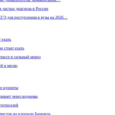
 частых диагноза в России
ГЭ для поступления в вузы на 2026…
 ехать
е стоит ехать
трассе в сильный мороз
ей в месяц
ые курорты
ривает через водоемы
ототроллей
ристов на площади Барнаула