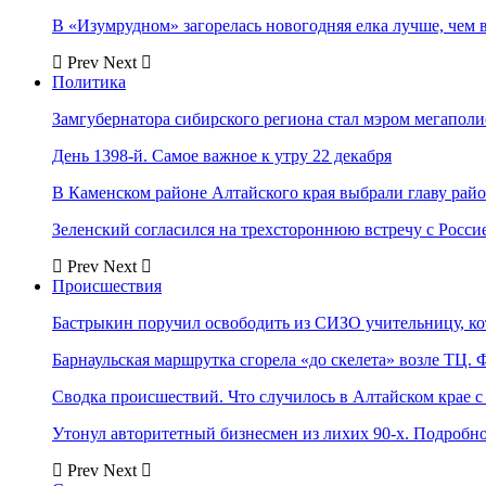
В «Изумрудном» загорелась новогодняя елка лучше, чем 
Prev
Next
Политика
Замгубернатора сибирского региона стал мэром мегаполи
День 1398-й. Самое важное к утру 22 декабря
В Каменском районе Алтайского края выбрали главу рай
Зеленский согласился на трехстороннюю встречу с Росси
Prev
Next
Происшествия
Бастрыкин поручил освободить из СИЗО учительницу, 
Барнаульская маршрутка сгорела «до скелета» возле ТЦ. 
Сводка происшествий. Что случилось в Алтайском крае с 
Утонул авторитетный бизнесмен из лихих 90-х. Подробн
Prev
Next