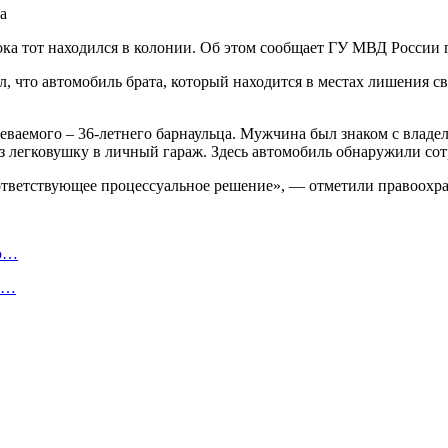
ока тот находился в колонии. Об этом сообщает ГУ МВД России
 что автомобиль брата, который находится в местах лишения сво
аемого – 36-летнего барнаульца. Мужчина был знаком с владель
з легковушку в личный гараж. Здесь автомобиль обнаружили со
ответствующее процессуальное решение», — отметили правоохр
ую…
 и…