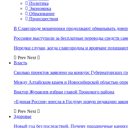
Политика
Экономика
Образование
Происшествия
В Славгороде мошенники продолжают обманывать довер
Россияне выступили за бесплатные переводы средств сам
Нередки случаи, когда славгородцы и яровчане похищают
Prev
Next
Власть
Сколько проектов заявлено на конкурс Губернаторских гр
Между Алтайским краем и Новосибирской областью опр
Виктор Журавлев избран главой Троицкого района
«Единая Россия» внесла в Госдуму новую редакцию закон
Prev
Next
Здоровье
Новый год без последствий. Почему праздничные каник