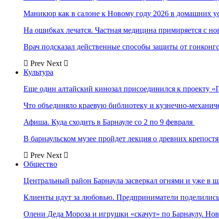
Маникюр как в салоне к Новому году 2026 в домашних у
На ошибках лечатся. Частная медицина примиряется с н
Врач подсказал действенные способы защиты от гонконг
Prev
Next
Культура
Еще один алтайский кинозал присоединился к проекту «
Что объединяло краевую библиотеку и кузнечно-механи
Афиша. Куда сходить в Барнауле со 2 по 9 февраля
В барнаульском музее пройдет лекция о древних крепост
Prev
Next
Общество
Центральный район Барнаула засверкал огнями и уже в ш
Клиенты идут за любовью. Предприниматели поделились 
Олени Деда Мороза и игрушки «скачут» по Барнаулу. Но