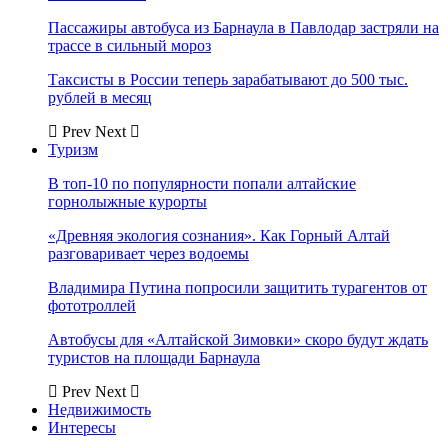
Пассажиры автобуса из Барнаула в Павлодар застряли на
трассе в сильный мороз
Таксисты в России теперь зарабатывают до 500 тыс.
рублей в месяц
Prev
Next
Туризм
В топ-10 по популярности попали алтайские
горнолыжные курорты
«Древняя экология сознания». Как Горный Алтай
разговаривает через водоемы
Владимира Путина попросили защитить турагентов от
фототроллей
Автобусы для «Алтайской Зимовки» скоро будут ждать
туристов на площади Барнаула
Prev
Next
Недвижимость
Интересы