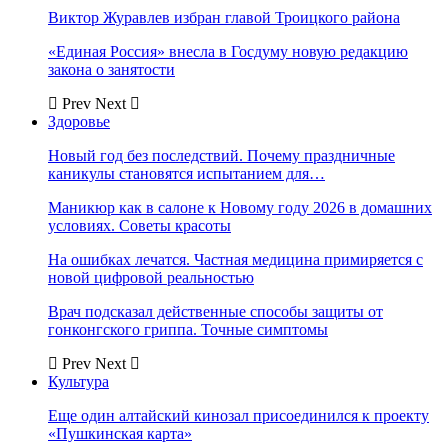
Виктор Журавлев избран главой Троицкого района
«Единая Россия» внесла в Госдуму новую редакцию
закона о занятости
Prev
Next
Здоровье
Новый год без последствий. Почему праздничные
каникулы становятся испытанием для…
Маникюр как в салоне к Новому году 2026 в домашних
условиях. Советы красоты
На ошибках лечатся. Частная медицина примиряется с
новой цифровой реальностью
Врач подсказал действенные способы защиты от
гонконгского гриппа. Точные симптомы
Prev
Next
Культура
Еще один алтайский кинозал присоединился к проекту
«Пушкинская карта»