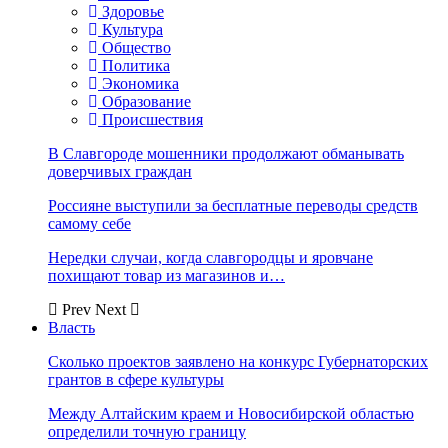
Здоровье
Культура
Общество
Политика
Экономика
Образование
Происшествия
В Славгороде мошенники продолжают обманывать
доверчивых граждан
Россияне выступили за бесплатные переводы средств
самому себе
Нередки случаи, когда славгородцы и яровчане
похищают товар из магазинов и…
Prev
Next
Власть
Сколько проектов заявлено на конкурс Губернаторских
грантов в сфере культуры
Между Алтайским краем и Новосибирской областью
определили точную границу