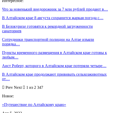
Интересное:
Что за новенький внедорожник за 7 млн рублей продают в…
В Алтайском крае 8 августа сохранится жаркая погода с…
В Белокурихе готовятся к рекордной загруженности
санаториев
Сотрудники транспортной полиции на Алтае изъяли
порядка…
Пункты временного размещения в Алтайском крае готовы к
любым…
Аист Роберт, которого в Алтайском крае потеряли четыре…
В Алтайском крае продолжают прививать сельхозживотных
от…
Prev
Next
1 из 2 347
Новое:
«Путешествие по Алтайскому краю»