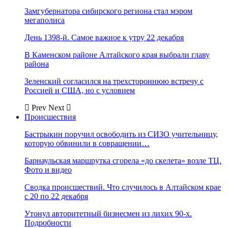
Замгубернатора сибирского региона стал мэром
мегаполиса
День 1398-й. Самое важное к утру 22 декабря
В Каменском районе Алтайского края выбрали главу
района
Зеленский согласился на трехстороннюю встречу с
Россией и США, но с условием
Prev
Next
Происшествия
Бастрыкин поручил освободить из СИЗО учительницу,
которую обвинили в совращении…
Барнаульская маршрутка сгорела «до скелета» возле ТЦ.
Фото и видео
Сводка происшествий. Что случилось в Алтайском крае
с 20 по 22 декабря
Утонул авторитетный бизнесмен из лихих 90-х.
Подробности