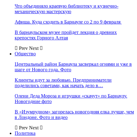
Что объединяло краевую библиотеку и кузнечно-
механическую мастерскую
Афиша. Куда сходить в Барнауле со 2 по 9 февраля
В барнаульском музее пройдет лекция о древних
крепостях Горного Алтая
Prev
Next
Общество
Центральный район Барнаула засверкал огнями и уже в
шаге от Нового года. Фото
Клиенты идут за любовью. Предприниматели
поделились советами, как начать дело в…
Олени Деда Мороза и игрушки «скачут» по Барнаулу.
Новогодние фото
В «Изумрудном» загорелась новогодняя елка лучше, чем
в Лондоне. Фото и видео
Prev
Next
Политика