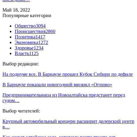
Май 18, 2022
Популярные категории
Общество
3094
Происшествия
2860
Политика
1417
Экономика
1272
Здоровье
1234
Власть
1125
Выбор редакции:
На подиуме все. В Барнауле прошел Кубок Сибири по дефиле
В Барнауле показали новогодний мюзикл «Огниво»
Предпринимательница из Новоалтайска предстанет перед
судом…
Выбор читателей:
Крупный автомобильный концерн расширит дилерский центр
в…