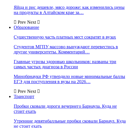
Яйца и рис дешевле, мясо дороже: как изменились цены
на продукты в Алтайском крае за…
Prev
Next
Образование
Существенную часть платных мест сократят в вузах
Студентов МГПУ массово вынуждают перевестись в
другие университеты. Комментарий…
Главные угрозы здоровью школьников: названы три
самых частых диагноза в России
Минобрнауки РФ утвердило новые минимальные баллы
ЕГЭ для поступления в вузы на 2026…
Prev
Next
Транспорт
Пробки сковали дороги вечернего Барнаула. Куда не
стоит ехать
Утренние девятибалльные пробки сковали Барнаул. Куда
не стоит ехать