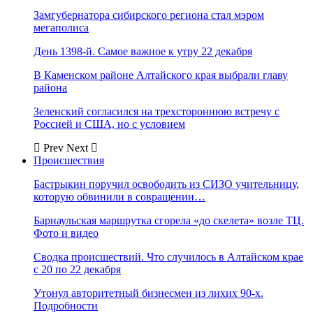
Замгубернатора сибирского региона стал мэром
мегаполиса
День 1398-й. Самое важное к утру 22 декабря
В Каменском районе Алтайского края выбрали главу
района
Зеленский согласился на трехстороннюю встречу с
Россией и США, но с условием
Prev
Next
Происшествия
Бастрыкин поручил освободить из СИЗО учительницу,
которую обвинили в совращении…
Барнаульская маршрутка сгорела «до скелета» возле ТЦ.
Фото и видео
Сводка происшествий. Что случилось в Алтайском крае
с 20 по 22 декабря
Утонул авторитетный бизнесмен из лихих 90-х.
Подробности