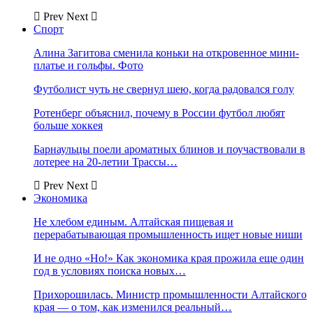
Prev
Next
Спорт
Алина Загитова сменила коньки на откровенное мини-
платье и гольфы. Фото
Футболист чуть не свернул шею, когда радовался голу
Ротенберг объяснил, почему в России футбол любят
больше хоккея
Барнаульцы поели ароматных блинов и поучаствовали в
лотерее на 20-летии Трассы…
Prev
Next
Экономика
Не хлебом единым. Алтайская пищевая и
перерабатывающая промышленность ищет новые ниши
И не одно «Но!» Как экономика края прожила еще один
год в условиях поиска новых…
Прихорошилась. Министр промышленности Алтайского
края — о том, как изменился реальный…