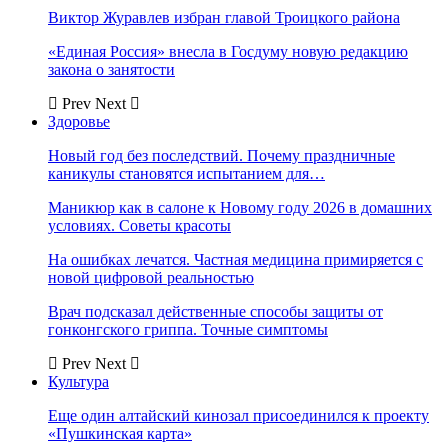
Виктор Журавлев избран главой Троицкого района
«Единая Россия» внесла в Госдуму новую редакцию
закона о занятости
Prev
Next
Здоровье
Новый год без последствий. Почему праздничные
каникулы становятся испытанием для…
Маникюр как в салоне к Новому году 2026 в домашних
условиях. Советы красоты
На ошибках лечатся. Частная медицина примиряется с
новой цифровой реальностью
Врач подсказал действенные способы защиты от
гонконгского гриппа. Точные симптомы
Prev
Next
Культура
Еще один алтайский кинозал присоединился к проекту
«Пушкинская карта»