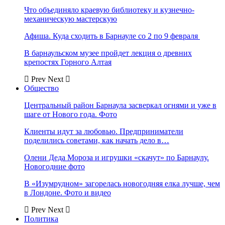
Что объединяло краевую библиотеку и кузнечно-
механическую мастерскую
Афиша. Куда сходить в Барнауле со 2 по 9 февраля
В барнаульском музее пройдет лекция о древних
крепостях Горного Алтая
Prev
Next
Общество
Центральный район Барнаула засверкал огнями и уже в
шаге от Нового года. Фото
Клиенты идут за любовью. Предприниматели
поделились советами, как начать дело в…
Олени Деда Мороза и игрушки «скачут» по Барнаулу.
Новогодние фото
В «Изумрудном» загорелась новогодняя елка лучше, чем
в Лондоне. Фото и видео
Prev
Next
Политика