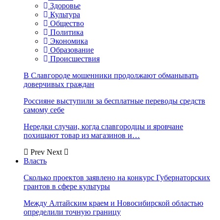
Здоровье
Культура
Общество
Политика
Экономика
Образование
Происшествия
В Славгороде мошенники продолжают обманывать
доверчивых граждан
Россияне выступили за бесплатные переводы средств
самому себе
Нередки случаи, когда славгородцы и яровчане
похищают товар из магазинов и…
Prev
Next
Власть
Сколько проектов заявлено на конкурс Губернаторских
грантов в сфере культуры
Между Алтайским краем и Новосибирской областью
определили точную границу