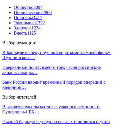
Общество
3094
Происшествия
2860
Политика
1417
Экономика
1272
Здоровье
1234
Власть
1125
Выбор редакции:
В Барнауле выберут лучший короткометражный фильм
Шукшинского…
Прерванный полет: вместо трех часов российские
авиапассажиры…
Банк России вводит временный порядок операций с
наличной…
Выбор читателей:
В заключительном матче регулярного чемпионата
Суперлиги-1 БК…
Пьяный барнаулец уснул на рельсах и лишился ступни