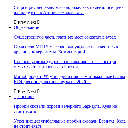
Яйца и рис дешевле, мясо дороже: как изменились цены
на продукты в Алтайском крае за…
Prev
Next
Образование
Существенную часть платных мест сократят в вузах
Студентов МГПУ массово вынуждают перевестись в
другие университеты. Комментарий…
Главные угрозы здоровью школьников: названы три
самых частых диагноза в России
Минобрнауки РФ утвердило новые минимальные баллы
ЕГЭ для поступления в вузы на 2026…
Prev
Next
Транспорт
Пробки сковали дороги вечернего Барнаула. Куда не
стоит ехать
Утренние девятибалльные пробки сковали Барнаул. Куда
не стоит ехать