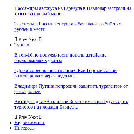
Пассажиры автобуса из Барнаула в Павлодар застряли на
трассе в сильный мороз
Таксисты в России теперь зарабатывают до 500 тыс.
рублей в месяц
Prev
Next
Туризм
В топ-10 по популярности попали алтайские
горнолыжные курорты
«Древняя экология сознания». Как Горный Алтай
разговаривает через водоемы
Владимира Путина попросили защитить турагентов от
фототроллей
Автобусы для «Алтайской Зимовки» скоро будут ждать
туристов на площади Барнаула
Prev
Next
Недвижимость
Интересы