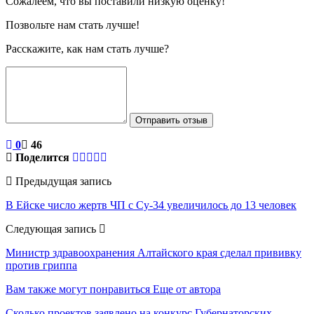
Сожалеем, что вы поставили низкую оценку!
Позвольте нам стать лучше!
Расскажите, как нам стать лучше?
Отправить отзыв
0
46
Поделится
Предыдущая запись
В Ейске число жертв ЧП с Су-34 увеличилось до 13 человек
Следующая запись
Министр здравоохранения Алтайского края сделал прививку
против гриппа
Вам также могут понравиться
Еще от автора
Сколько проектов заявлено на конкурс Губернаторских