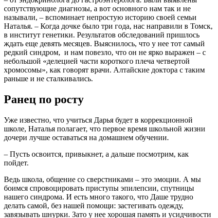
сопутствующие диагнозы, а вот основного нам так и не
называли, – вспоминает непростую историю своей семьи
Наталья. – Когда дочке было три года, нас направили в Томск,
в институт генетики. Результатов обследований пришлось
ждать еще девять месяцев. Выяснилось, что у нее тот самый
редкий синдром, и нам повезло, что он не ярко выражен – с
небольшой «делецией части короткого плеча четвертой
хромосомы», как говорят врачи. Алтайские доктора с таким
раньше и не сталкивались.
Ранец по росту
Уже известно, что учиться Дарья будет в коррекционной
школе, Наталья полагает, что первое время школьной жизни
дочери лучше оставаться на домашнем обучении.
– Пусть освоится, привыкнет, а дальше посмотрим, как
пойдет.
Ведь школа, общение со сверстниками – это эмоции. А мы
боимся спровоцировать приступы эпилепсии, спутницы
нашего синдрома. И есть много такого, что Даше трудно
делать самой, без нашей помощи: застегивать одежду,
завязывать шнурки. Зато у нее хорошая память и усидчивости