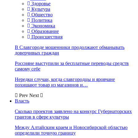
Здоровье
Культура
Общество
Политика
Экономика
Образование
Происшествия
В Славгороде мошенники продолжают обманывать
доверчивых граждан
Россияне выступили за бесплатные переводы средств
самому себе
Нередки случаи, когда славгородцы и яровчане
похищают товар из магазинов и…
Prev
Next
Власть
Сколько проектов заявлено на конкурс Губернаторских
грантов в сфере культуры
Между Алтайским краем и Новосибирской областью
определили точную границу