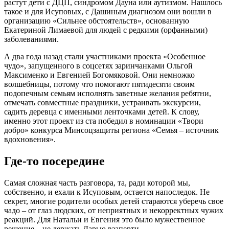
растут дети с ДЦП, синдромом Дауна или аутизмом. Нашлось
такое и для Исуповых, с Дашиным диагнозом они вошли в
организацию «Сильнее обстоятельств», основанную
Екатериной Лимаевой для людей с редкими (орфанными)
заболеваниями.
А два года назад стали участниками проекта «Особенное
чудо», запущенного в соцсетях заринчанками Ольгой
Максименко и Евгенией Богомяковой. Они немножко
волшебницы, потому что помогают пятидесяти своим
подопечным семьям исполнять заветные желания ребятни,
отмечать совместные праздники, устраивать экскурсии,
садить деревца с именными ленточками детей. К слову,
именно этот проект из ста победил в номинации «Твори
добро» конкурса Минсоцзащиты региона «Семья – источник
вдохновения».
Где-то посередине
Самая сложная часть разговора, та, ради которой мы,
собственно, и ехали к Исуповым, остается напоследок. Не
секрет, многие родители особых детей стараются уберечь свое
чадо – от глаз людских, от неприятных и некорректных чужих
реакций. Для Натальи и Евгения это было мужественное
решение – не держать Дарью взаперти.