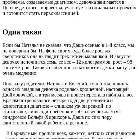
проблемы, создаваемые диагнозом, девочка занимается в
Центре детского творчества, участвует в социальных проектах
и готовится стать первоклассницей.
Одна такая
Если бы Наталья не сказала, что Даше осенью в 1-й класс, мы
не поверили бы. На фоне своих куда более рослых
сверстников она выглядит трехлетней малышкой. В августе
девочке исполнится семь, ее вес – 12 килограммов, рост – 98
сантиметров. Таковы особенности патологии: детки растут, но
очень медленно.
Поначалу родители, Наталья и Евгений, точно знали лишь
одно: их младшая девочка родилась крошечной, настоящей
Дюймовочкой, а в три месяца и вовсе перестала набирать вес.
Врачам потребовалось четыре года для уточнения и
констатации диагноза – слишком уж он редкий, по
статистике, лишь один ребенок из 50 тысяч рождается с
синдромом Вольфа-Хиршхорна. Даша по сию пору
единственный такой ребенок в регионе.
– В Барнауле мы прошли всех, кажется, детских специалистов
– от эндокринолога до гастроэнтеролога. Были выявлены