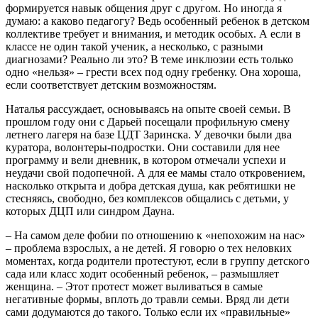
формируется навык общения друг с другом. Но иногда я
думаю: а каково педагогу? Ведь особенный ребенок в детском
коллективе требует и внимания, и методик особых. А если в
классе не один такой ученик, а несколько, с разными
диагнозами? Реально ли это? В теме инклюзии есть только
одно «нельзя» – грести всех под одну гребенку. Она хороша,
если соответствует детским возможностям.
Наталья рассуждает, основываясь на опыте своей семьи. В
прошлом году они с Дарьей посещали профильную смену
летнего лагеря на базе ЦДТ Заринска. У девочки были два
куратора, волонтеры-подростки. Они составили для нее
программу и вели дневник, в котором отмечали успехи и
неудачи свой подопечной. А для ее мамы стало откровением,
насколько открыта и добра детская душа, как ребятишки не
стесняясь, свободно, без комплексов общались с детьми, у
которых ДЦП или синдром Дауна.
– На самом деле фобии по отношению к «непохожим на нас»
– проблема взрослых, а не детей. Я говорю о тех неловких
моментах, когда родители протестуют, если в группу детского
сада или класс ходит особенный ребенок, – размышляет
женщина. – Этот протест может выливаться в самые
негативные формы, вплоть до травли семьи. Вряд ли дети
сами додумаются до такого. Только если их «правильные»