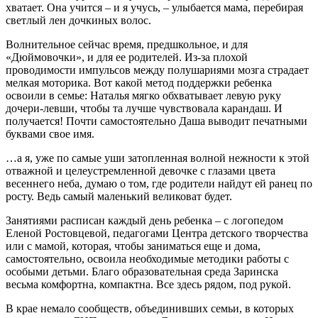
хватает. Она учится – и я учусь, – улыбается мама, перебирая
светлый лен дочкиных волос.
Волнительное сейчас время, предшкольное, и для
«Дюймовочки», и для ее родителей. Из-за плохой
проводимости импульсов между полушариями мозга страдает
мелкая моторика. Вот какой метод поддержки ребенка
освоили в семье: Наталья мягко обхватывает левую руку
дочери-левши, чтобы та лучше чувствовала карандаш. И
получается! Почти самостоятельно Даша выводит печатными
буквами свое имя.
…а я, уже по самые уши затопленная волной нежности к этой
отважной и целеустремленной девочке с глазами цвета
весеннего неба, думаю о том, где родители найдут ей ранец по
росту. Ведь самый маленький великоват будет.
Занятиями расписан каждый день ребенка – с логопедом
Еленой Ростовцевой, педагогами Центра детского творчества
или с мамой, которая, чтобы заниматься еще и дома,
самостоятельно, освоила необходимые методики работы с
особыми детьми. Благо образовательная среда Заринска
весьма комфортна, компактна. Все здесь рядом, под рукой.
В крае немало сообществ, объединивших семьи, в которых