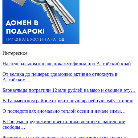
Интересное:
На федеральном канале покажут фильм про Алтайский край
От велика до пещеры: где можно активно отдохнуть в
Алтайском…
Барнаульцы потратили 12 млн рублей на мясо и овощи в эту…
В Тальменском районе строят новую врачебную амбулаторию
О последствиях аномально теплой осени и начале зимы…
В Госдуме предложили ввести пожизненное ограничение
свободы…
Росводоканал предупреждает о последствиях смыва еды в