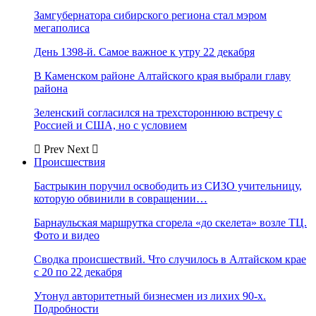
Замгубернатора сибирского региона стал мэром
мегаполиса
День 1398-й. Самое важное к утру 22 декабря
В Каменском районе Алтайского края выбрали главу
района
Зеленский согласился на трехстороннюю встречу с
Россией и США, но с условием
Prev
Next
Происшествия
Бастрыкин поручил освободить из СИЗО учительницу,
которую обвинили в совращении…
Барнаульская маршрутка сгорела «до скелета» возле ТЦ.
Фото и видео
Сводка происшествий. Что случилось в Алтайском крае
с 20 по 22 декабря
Утонул авторитетный бизнесмен из лихих 90-х.
Подробности