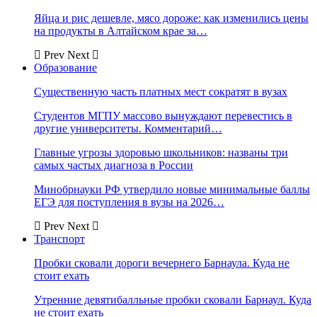
Яйца и рис дешевле, мясо дороже: как изменились цены
на продукты в Алтайском крае за…
Prev
Next
Образование
Существенную часть платных мест сократят в вузах
Студентов МГПУ массово вынуждают перевестись в
другие университеты. Комментарий…
Главные угрозы здоровью школьников: названы три
самых частых диагноза в России
Минобрнауки РФ утвердило новые минимальные баллы
ЕГЭ для поступления в вузы на 2026…
Prev
Next
Транспорт
Пробки сковали дороги вечернего Барнаула. Куда не
стоит ехать
Утренние девятибалльные пробки сковали Барнаул. Куда
не стоит ехать