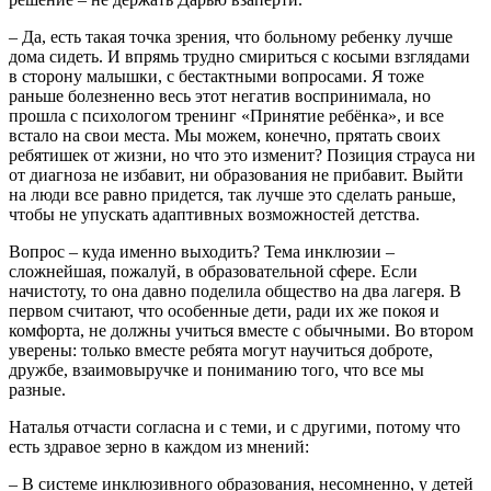
– Да, есть такая точка зрения, что больному ребенку лучше
дома сидеть. И впрямь трудно смириться с косыми взглядами
в сторону малышки, с бестактными вопросами. Я тоже
раньше болезненно весь этот негатив воспринимала, но
прошла с психологом тренинг «Принятие ребёнка», и все
встало на свои места. Мы можем, конечно, прятать своих
ребятишек от жизни, но что это изменит? Позиция страуса ни
от диагноза не избавит, ни образования не прибавит. Выйти
на люди все равно придется, так лучше это сделать раньше,
чтобы не упускать адаптивных возможностей детства.
Вопрос – куда именно выходить? Тема инклюзии –
сложнейшая, пожалуй, в образовательной сфере. Если
начистоту, то она давно поделила общество на два лагеря. В
первом считают, что особенные дети, ради их же покоя и
комфорта, не должны учиться вместе с обычными. Во втором
уверены: только вместе ребята могут научиться доброте,
дружбе, взаимовыручке и пониманию того, что все мы
разные.
Наталья отчасти согласна и с теми, и с другими, потому что
есть здравое зерно в каждом из мнений:
– В системе инклюзивного образования, несомненно, у детей