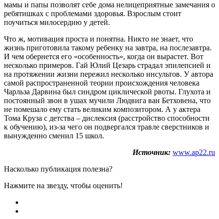
мамы и папы позволят себе дома нелицеприятные замечания о
ребятишках с проблемами здоровья. Взрослым стоит
поучиться милосердию у детей.
Что ж, мотивация проста и понятна. Никто не знает, что
жизнь приготовила такому ребенку на завтра, на послезавтра.
И чем обернется его «особенность», когда он вырастет. Вот
несколько примеров. Гай Юлий Цезарь страдал эпилепсией и
на протяжении жизни пережил несколько инсультов. У автора
самой распространенной теории происхождения человека
Чарльза Дарвина был синдром циклической рвоты. Глухота и
постоянный звон в ушах мучили Людвига ван Бетховена, что
не помешало ему стать великим композитором. А у актера
Тома Круза с детства – дислексия (расстройство способности
к обучению), из-за чего он подвергался травле сверстников и
вынужденно сменил 15 школ.
Источник:
www.ap22.ru
Насколько публикация полезна?
Нажмите на звезду, чтобы оценить!