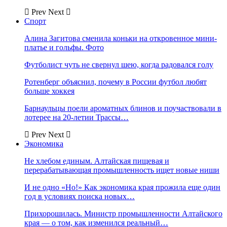
Prev
Next
Спорт
Алина Загитова сменила коньки на откровенное мини-
платье и гольфы. Фото
Футболист чуть не свернул шею, когда радовался голу
Ротенберг объяснил, почему в России футбол любят
больше хоккея
Барнаульцы поели ароматных блинов и поучаствовали в
лотерее на 20-летии Трассы…
Prev
Next
Экономика
Не хлебом единым. Алтайская пищевая и
перерабатывающая промышленность ищет новые ниши
И не одно «Но!» Как экономика края прожила еще один
год в условиях поиска новых…
Прихорошилась. Министр промышленности Алтайского
края — о том, как изменился реальный…