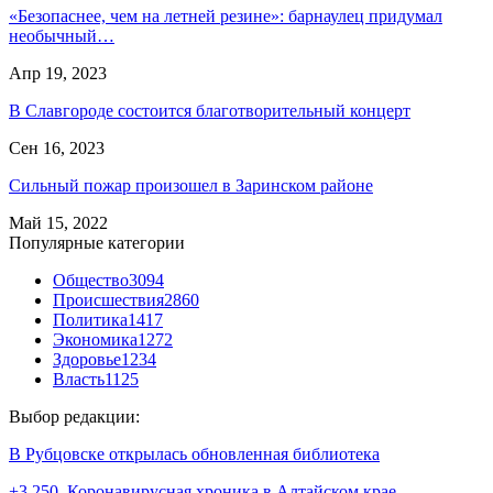
«Безопаснее, чем на летней резине»: барнаулец придумал
необычный…
Апр 19, 2023
В Славгороде состоится благотворительный концерт
Сен 16, 2023
Сильный пожар произошел в Заринском районе
Май 15, 2022
Популярные категории
Общество
3094
Происшествия
2860
Политика
1417
Экономика
1272
Здоровье
1234
Власть
1125
Выбор редакции:
В Рубцовске открылась обновленная библиотека
+3 250. Коронавирусная хроника в Алтайском крае