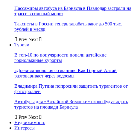
Пассажиры автобуса из Барнаула в Павлодар застряли на
трассе в сильный мороз
Таксисты в России теперь зарабатывают до 500 тыс.
рублей в месяц
Prev
Next
Туризм
В топ-10 по популярности попали алтайские
горнолыжные курорты
«Древняя экология сознания». Как Горный Алтай
разговаривает через водоемы
Владимира Путина попросили защитить турагентов от
фототроллей
Автобусы для «Алтайской Зимовки» скоро будут ждать
туристов на площади Барнаула
Prev
Next
Недвижимость
Интересы