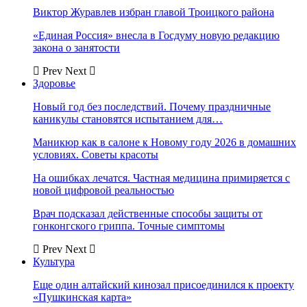
Виктор Журавлев избран главой Троицкого района
«Единая Россия» внесла в Госдуму новую редакцию
закона о занятости
Prev
Next
Здоровье
Новый год без последствий. Почему праздничные
каникулы становятся испытанием для…
Маникюр как в салоне к Новому году 2026 в домашних
условиях. Советы красоты
На ошибках лечатся. Частная медицина примиряется с
новой цифровой реальностью
Врач подсказал действенные способы защиты от
гонконгского гриппа. Точные симптомы
Prev
Next
Культура
Еще один алтайский кинозал присоединился к проекту
«Пушкинская карта»