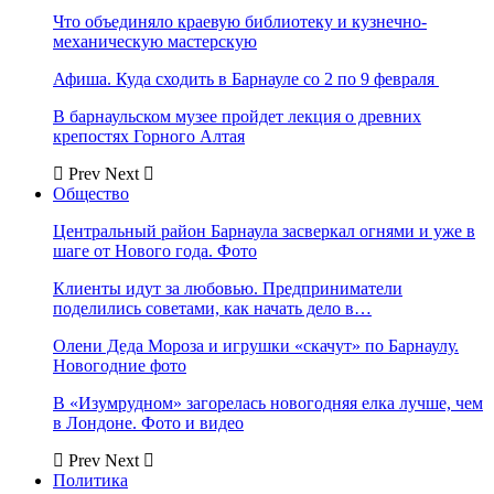
Что объединяло краевую библиотеку и кузнечно-
механическую мастерскую
Афиша. Куда сходить в Барнауле со 2 по 9 февраля
В барнаульском музее пройдет лекция о древних
крепостях Горного Алтая
Prev
Next
Общество
Центральный район Барнаула засверкал огнями и уже в
шаге от Нового года. Фото
Клиенты идут за любовью. Предприниматели
поделились советами, как начать дело в…
Олени Деда Мороза и игрушки «скачут» по Барнаулу.
Новогодние фото
В «Изумрудном» загорелась новогодняя елка лучше, чем
в Лондоне. Фото и видео
Prev
Next
Политика