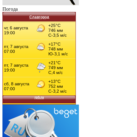
Погода
Славгород