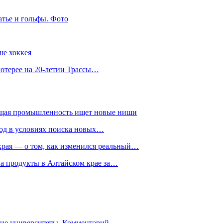
атье и гольфы. Фото
ше хоккея
лотерее на 20-летии Трассы…
ющая промышленность ищет новые ниши
год в условиях поиска новых…
рая — о том, как изменился реальный…
на продукты в Алтайском крае за…
гие университеты. Комментарий…