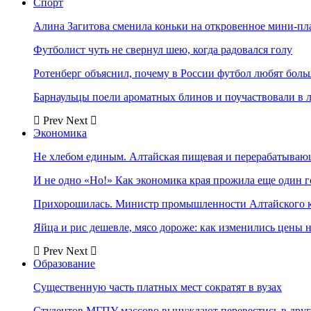
Спорт
Алина Загитова сменила коньки на откровенное мини-пл
Футболист чуть не свернул шею, когда радовался голу
Ротенберг объяснил, почему в России футбол любят боль
Барнаульцы поели ароматных блинов и поучаствовали в 
Prev
Next
Экономика
Не хлебом единым. Алтайская пищевая и перерабатыва
И не одно «Но!» Как экономика края прожила еще один 
Прихорошилась. Министр промышленности Алтайского к
Яйца и рис дешевле, мясо дороже: как изменились цены 
Prev
Next
Образование
Существенную часть платных мест сократят в вузах
Студентов МГПУ массово вынуждают перевестись в дру