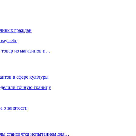
чивых граждан
ому себе
 товар из магазинов и…
антов в сфере культуры
еделили точную границу
а о занятости
улы становятся испытанием для…