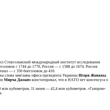
щил Стокгольмский международный институт исследования
ловок с 1744 до 1770, Россия — с 1588 до 1674. Россия
нал — с 350 боеголовок до 410.
 на слова замглавы офиса президента Украины
Игоря Жовквы
.
ции
Мирча Джоанэ
констатировал, что в НАТО нет консенсуса о
,8 млн кубометров, 11 июня — 42,4 млн кубометров. «Газпром»
м.