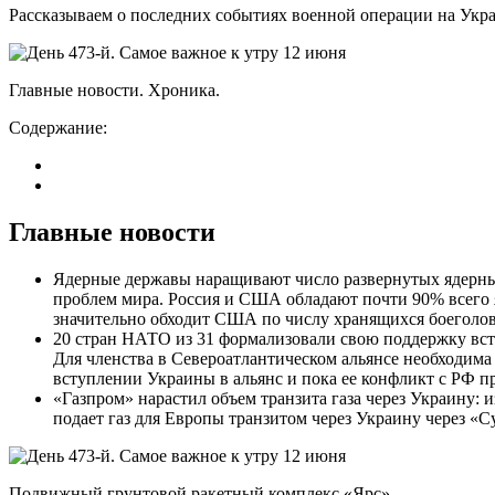
Рассказываем о последних событиях военной операции на Укра
Главные новости. Хроника.
Содержание:
Главные новости
Ядерные державы наращивают число развернутых ядерны
проблем мира. Россия и США обладают почти 90% всего я
значительно обходит США по числу хранящихся боеголово
20 стран НАТО из 31 формализовали свою поддержку вст
Для членства в Североатлантическом альянсе необходима
вступлении Украины в альянс и пока ее конфликт с РФ пр
«Газпром» нарастил объем транзита газа через Украину: 
подает газ для Европы транзитом через Украину через «С
Подвижный грунтовой ракетный комплекс «Ярс».