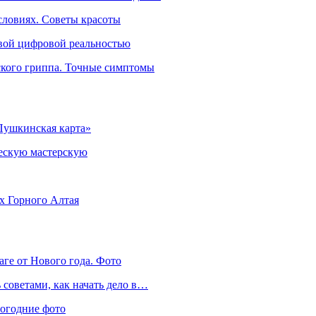
словиях. Советы красоты
овой цифровой реальностью
ского гриппа. Точные симптомы
Пушкинская карта»
ческую мастерскую
ях Горного Алтая
аге от Нового года. Фото
советами, как начать дело в…
вогодние фото