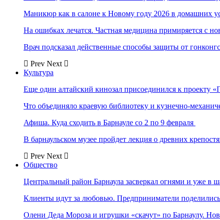
Маникюр как в салоне к Новому году 2026 в домашних у
На ошибках лечатся. Частная медицина примиряется с н
Врач подсказал действенные способы защиты от гонконг
Prev
Next
Культура
Еще один алтайский кинозал присоединился к проекту «
Что объединяло краевую библиотеку и кузнечно-механи
Афиша. Куда сходить в Барнауле со 2 по 9 февраля
В барнаульском музее пройдет лекция о древних крепост
Prev
Next
Общество
Центральный район Барнаула засверкал огнями и уже в ш
Клиенты идут за любовью. Предприниматели поделились 
Олени Деда Мороза и игрушки «скачут» по Барнаулу. Но