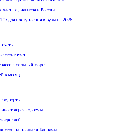
 частых диагноза в России
ГЭ для поступления в вузы на 2026…
 ехать
е стоит ехать
трассе в сильный мороз
ей в месяц
ые курорты
ривает через водоемы
ототроллей
ристов на площади Барнаула