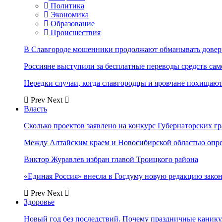
Политика
Экономика
Образование
Происшествия
В Славгороде мошенники продолжают обманывать довер
Россияне выступили за бесплатные переводы средств сам
Нередки случаи, когда славгородцы и яровчане похищают
Prev
Next
Власть
Сколько проектов заявлено на конкурс Губернаторских гр
Между Алтайским краем и Новосибирской областью опр
Виктор Журавлев избран главой Троицкого района
«Единая Россия» внесла в Госдуму новую редакцию закон
Prev
Next
Здоровье
Новый год без последствий. Почему праздничные каник