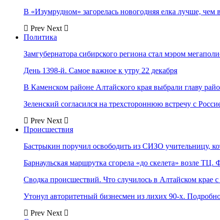
В «Изумрудном» загорелась новогодняя елка лучше, чем 
Prev
Next
Политика
Замгубернатора сибирского региона стал мэром мегаполи
День 1398-й. Самое важное к утру 22 декабря
В Каменском районе Алтайского края выбрали главу рай
Зеленский согласился на трехстороннюю встречу с Росси
Prev
Next
Происшествия
Бастрыкин поручил освободить из СИЗО учительницу, 
Барнаульская маршрутка сгорела «до скелета» возле ТЦ. 
Сводка происшествий. Что случилось в Алтайском крае с 
Утонул авторитетный бизнесмен из лихих 90-х. Подробн
Prev
Next