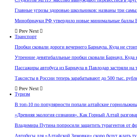
Главные угрозы здоровью школьников: названы три самых
Минобрнауки РФ утвердило новые минимальные баллы Е
Prev
Next
Транспорт
Пробки сковали дороги вечернего Барнаула. Куда не стоит
Утренние девятибалльные пробки сковали Барнаул. Куда н
Пассажиры автобуса из Барнаула в Павлодар застряли на 
Таксисты в России теперь зарабатывают до 500 тыс. рубл
Prev
Next
Туризм
В топ-10 по популярности попали алтайские горнолыжн
«Древняя экология сознания». Как Горный Алтай разгова
Владимира Путина попросили защитить турагентов от ф
Автобусы для «Алтайской Зимовки» скоро будут ждать ту