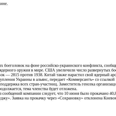
ине.
х боеголовок на фоне российско-украинского конфликта, сооб
дерного оружия в мире. США увеличили число развернутых боего
к — 2815 против 1938. Китай также нарастил свой ядерный арсе
упления Украины в альянс, передает «Коммерсантъ» со ссылкой
 поддержка всех стран-участниц. Заместитель генсека организа
одолжается, тема членства будет отложена.
из сообщений компании следует, что 10 июня было прокачано 40
уджу». Заявка на прокачку через «Сохрановку» отклонена Киево