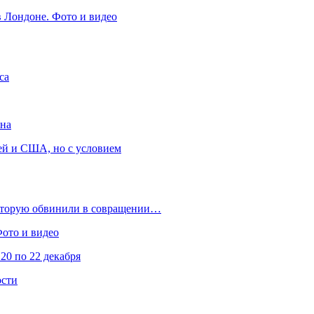
в Лондоне. Фото и видео
са
она
ей и США, но с условием
которую обвинили в совращении…
Фото и видео
20 по 22 декабря
ости