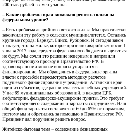
200 тыс. рублей взамен участка.
– Какие проблемы края возможно решить только на
федеральном уровне?
– Есть проблема аварийного ветхого жилья. Мы практически
закончили эту работу в сельских муниципалитетах. Остались
крупные города: Барнаул, Бийск, Рубцовск. И сегодня закон
трактует, что на жилье, которое признано аварийным после 1
января 2017 года, средства федерального бюджета выделяться
не будут. Мы сочли это решение неверным и направили
соответствующую просьбу в Правительство РФ. В
здравоохранении многие вопросы упираются в
финансирование. Мы обращались в федеральные органы
власти с просьбой пересмотреть методику расчетов
подушевого финансирования учреждений. Алтайский край –
один из субъектов, где расширена сеть лечебных учреждений.
У нас 69 муниципальных образований, в каждом ЦРБ,
амбулатории, фельдшерско-акушерские пункты. Это требует
соответствующего содержания и зарплаты сотрудникам. Наш
общий фонд зарплаты составляет от 60 до 65% от норматива,
поэтому мы и обратились за помощью в Правительство РФ.
Президент дал поручение решить вопрос.
Житейско-бытовая тема – содержание безнадзорных