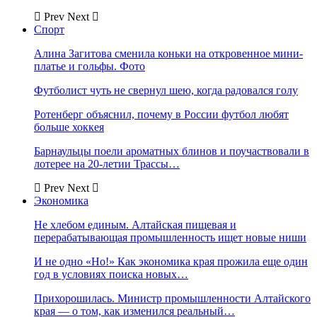
Prev
Next
Спорт
Алина Загитова сменила коньки на откровенное мини-
платье и гольфы. Фото
Футболист чуть не свернул шею, когда радовался голу
Ротенберг объяснил, почему в России футбол любят
больше хоккея
Барнаульцы поели ароматных блинов и поучаствовали в
лотерее на 20-летии Трассы…
Prev
Next
Экономика
Не хлебом единым. Алтайская пищевая и
перерабатывающая промышленность ищет новые ниши
И не одно «Но!» Как экономика края прожила еще один
год в условиях поиска новых…
Прихорошилась. Министр промышленности Алтайского
края — о том, как изменился реальный…