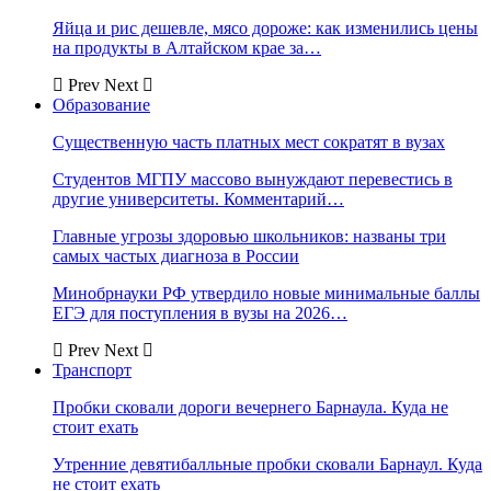
Яйца и рис дешевле, мясо дороже: как изменились цены
на продукты в Алтайском крае за…
Prev
Next
Образование
Существенную часть платных мест сократят в вузах
Студентов МГПУ массово вынуждают перевестись в
другие университеты. Комментарий…
Главные угрозы здоровью школьников: названы три
самых частых диагноза в России
Минобрнауки РФ утвердило новые минимальные баллы
ЕГЭ для поступления в вузы на 2026…
Prev
Next
Транспорт
Пробки сковали дороги вечернего Барнаула. Куда не
стоит ехать
Утренние девятибалльные пробки сковали Барнаул. Куда
не стоит ехать