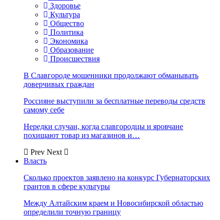
Здоровье
Культура
Общество
Политика
Экономика
Образование
Происшествия
В Славгороде мошенники продолжают обманывать
доверчивых граждан
Россияне выступили за бесплатные переводы средств
самому себе
Нередки случаи, когда славгородцы и яровчане
похищают товар из магазинов и…
Prev
Next
Власть
Сколько проектов заявлено на конкурс Губернаторских
грантов в сфере культуры
Между Алтайским краем и Новосибирской областью
определили точную границу