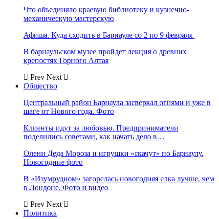
Что объединяло краевую библиотеку и кузнечно-
механическую мастерскую
Афиша. Куда сходить в Барнауле со 2 по 9 февраля
В барнаульском музее пройдет лекция о древних
крепостях Горного Алтая
Prev
Next
Общество
Центральный район Барнаула засверкал огнями и уже в
шаге от Нового года. Фото
Клиенты идут за любовью. Предприниматели
поделились советами, как начать дело в…
Олени Деда Мороза и игрушки «скачут» по Барнаулу.
Новогодние фото
В «Изумрудном» загорелась новогодняя елка лучше, чем
в Лондоне. Фото и видео
Prev
Next
Политика