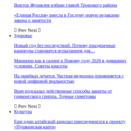
Виктор Журавлев избран главой Троицкого района
«Единая Россия» внесла в Госдуму новую редакцию
закона о занятости
Prev
Next
Здоровье
Новый год без последствий. Почему праздничные
каникулы становятся испытанием для…
Маникюр как в салоне к Новому году 2026 в домашних
условиях. Советы красоты
На ошибках лечатся. Частная медицина примиряется с
новой цифровой реальностью
Врач подсказал действенные способы защиты от
гонконгского гриппа. Точные симптомы
Prev
Next
Культура
Еще один алтайский кинозал присоединился к проекту
«Пушкинская карта»