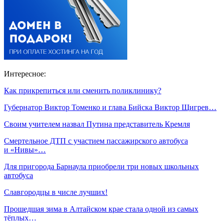
Интересное:
Как прикрепиться или сменить поликлинику?
Губернатор Виктор Томенко и глава Бийска Виктор Щигрев…
Своим учителем назвал Путина представитель Кремля
Смертельное ДТП с участием пассажирского автобуса
и «Нивы»…
Для пригорода Барнаула приобрели три новых школьных
автобуса
Славгородцы в числе лучших!
Прошедшая зима в Алтайском крае стала одной из самых
тёплых…