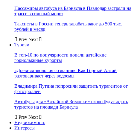
Пассажиры автобуса из Барнаула в Павлодар застряли на
трассе в сильный мороз
Таксисты в России теперь зарабатывают до 500 тыс.
рублей в месяц
Prev
Next
Туризм
В топ-10 по популярности попали алтайские
горнолыжные курорты
«Древняя экология сознания». Как Горный Алтай
разговаривает через водоемы
Владимира Путина попросили защитить турагентов от
фототроллей
Автобусы для «Алтайской Зимовки» скоро будут ждать
туристов на площади Барнаула
Prev
Next
Недвижимость
Интересы