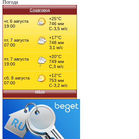
Погода
Славгород