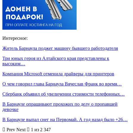
Интересное:
Житель Барнаула поджег машину бывшего работодателя
Три юных героя из Алтайского края представлены к
высоким…
Компания Microsoft отменила драйверы для принтеров
О чем говорил глава Барнаула Вячеслав Франк во время…
Сбербанк объявил об увеличении стоимости телефонных…
В Барнауле опрашивают прохожих по делу о пропавшей
девочке
В Барнауле выпал снег на Первомай. А год назад было +26…
Prev
Next
1 из 2 347