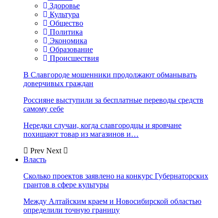
Здоровье
Культура
Общество
Политика
Экономика
Образование
Происшествия
В Славгороде мошенники продолжают обманывать
доверчивых граждан
Россияне выступили за бесплатные переводы средств
самому себе
Нередки случаи, когда славгородцы и яровчане
похищают товар из магазинов и…
Prev
Next
Власть
Сколько проектов заявлено на конкурс Губернаторских
грантов в сфере культуры
Между Алтайским краем и Новосибирской областью
определили точную границу