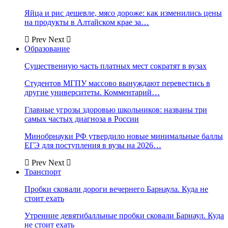
Яйца и рис дешевле, мясо дороже: как изменились цены
на продукты в Алтайском крае за…
Prev
Next
Образование
Существенную часть платных мест сократят в вузах
Студентов МГПУ массово вынуждают перевестись в
другие университеты. Комментарий…
Главные угрозы здоровью школьников: названы три
самых частых диагноза в России
Минобрнауки РФ утвердило новые минимальные баллы
ЕГЭ для поступления в вузы на 2026…
Prev
Next
Транспорт
Пробки сковали дороги вечернего Барнаула. Куда не
стоит ехать
Утренние девятибалльные пробки сковали Барнаул. Куда
не стоит ехать