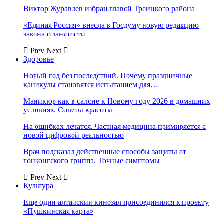
Виктор Журавлев избран главой Троицкого района
«Единая Россия» внесла в Госдуму новую редакцию
закона о занятости
Prev
Next
Здоровье
Новый год без последствий. Почему праздничные
каникулы становятся испытанием для…
Маникюр как в салоне к Новому году 2026 в домашних
условиях. Советы красоты
На ошибках лечатся. Частная медицина примиряется с
новой цифровой реальностью
Врач подсказал действенные способы защиты от
гонконгского гриппа. Точные симптомы
Prev
Next
Культура
Еще один алтайский кинозал присоединился к проекту
«Пушкинская карта»