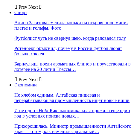
Prev
Next
Спорт
Алина Загитова сменила коньки на откровенное мини-
платье и гольфы. Фото
Футболист чуть не свернул шею, когда радовался голу
Ротенберг объяснил, почему в России футбол любят
больше хоккея
Барнаульцы поели ароматных блинов и поучаствовали в
лотерее на 20-летии Трассы…
Prev
Next
Экономика
Не хлебом единым. Алтайская пищевая и
перерабатывающая промышленность ищет новые ниши
И не одно «Но!» Как экономика края прожила еще один
год в условиях поиска новых…
Прихорошилась. Министр промышленности Алтайского
края — о том, как изменился реальный…