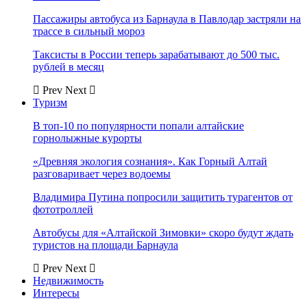
Пассажиры автобуса из Барнаула в Павлодар застряли на
трассе в сильный мороз
Таксисты в России теперь зарабатывают до 500 тыс.
рублей в месяц
Prev
Next
Туризм
В топ-10 по популярности попали алтайские
горнолыжные курорты
«Древняя экология сознания». Как Горный Алтай
разговаривает через водоемы
Владимира Путина попросили защитить турагентов от
фототроллей
Автобусы для «Алтайской Зимовки» скоро будут ждать
туристов на площади Барнаула
Prev
Next
Недвижимость
Интересы