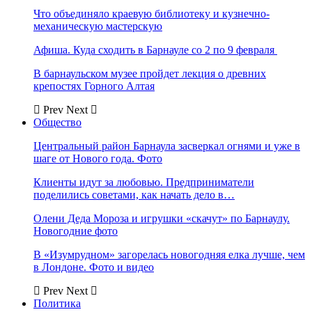
Что объединяло краевую библиотеку и кузнечно-
механическую мастерскую
Афиша. Куда сходить в Барнауле со 2 по 9 февраля
В барнаульском музее пройдет лекция о древних
крепостях Горного Алтая
Prev
Next
Общество
Центральный район Барнаула засверкал огнями и уже в
шаге от Нового года. Фото
Клиенты идут за любовью. Предприниматели
поделились советами, как начать дело в…
Олени Деда Мороза и игрушки «скачут» по Барнаулу.
Новогодние фото
В «Изумрудном» загорелась новогодняя елка лучше, чем
в Лондоне. Фото и видео
Prev
Next
Политика