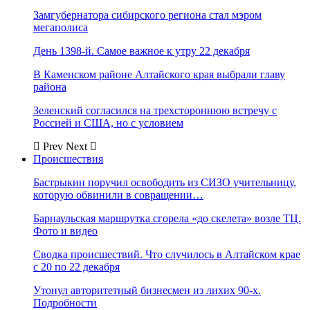
Замгубернатора сибирского региона стал мэром
мегаполиса
День 1398-й. Самое важное к утру 22 декабря
В Каменском районе Алтайского края выбрали главу
района
Зеленский согласился на трехстороннюю встречу с
Россией и США, но с условием
Prev
Next
Происшествия
Бастрыкин поручил освободить из СИЗО учительницу,
которую обвинили в совращении…
Барнаульская маршрутка сгорела «до скелета» возле ТЦ.
Фото и видео
Сводка происшествий. Что случилось в Алтайском крае
с 20 по 22 декабря
Утонул авторитетный бизнесмен из лихих 90-х.
Подробности