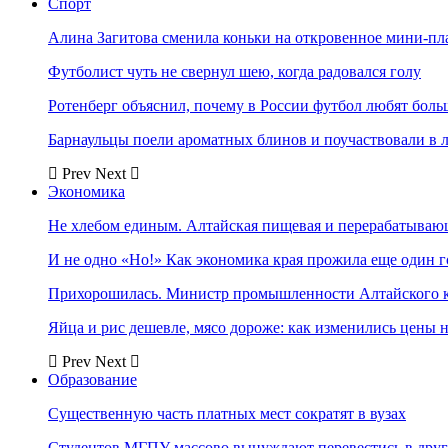
Спорт
Алина Загитова сменила коньки на откровенное мини-пл
Футболист чуть не свернул шею, когда радовался голу
Ротенберг объяснил, почему в России футбол любят боль
Барнаульцы поели ароматных блинов и поучаствовали в 
Prev
Next
Экономика
Не хлебом единым. Алтайская пищевая и перерабатыва
И не одно «Но!» Как экономика края прожила еще один 
Прихорошилась. Министр промышленности Алтайского к
Яйца и рис дешевле, мясо дороже: как изменились цены 
Prev
Next
Образование
Существенную часть платных мест сократят в вузах
Студентов МГПУ массово вынуждают перевестись в дру