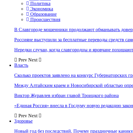
Политика
Экономика
Образование
Происшествия
В Славгороде мошенники продолжают обманывать довер
Россияне выступили за бесплатные переводы средств сам
Нередки случаи, когда славгородцы и яровчане похищают
Prev
Next
Власть
Сколько проектов заявлено на конкурс Губернаторских гр
Между Алтайским краем и Новосибирской областью опр
Виктор Журавлев избран главой Троицкого района
«Единая Россия» внесла в Госдуму новую редакцию закон
Prev
Next
Здоровье
Новый год без последствий. Почему праздничные каник