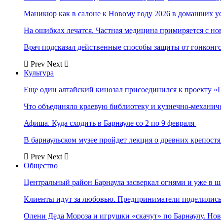
Маникюр как в салоне к Новому году 2026 в домашних у
На ошибках лечатся. Частная медицина примиряется с н
Врач подсказал действенные способы защиты от гонконг
Prev
Next
Культура
Еще один алтайский кинозал присоединился к проекту «
Что объединяло краевую библиотеку и кузнечно-механи
Афиша. Куда сходить в Барнауле со 2 по 9 февраля
В барнаульском музее пройдет лекция о древних крепост
Prev
Next
Общество
Центральный район Барнаула засверкал огнями и уже в ш
Клиенты идут за любовью. Предприниматели поделились 
Олени Деда Мороза и игрушки «скачут» по Барнаулу. Но