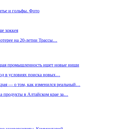
атье и гольфы. Фото
ше хоккея
лотерее на 20-летии Трассы…
ющая промышленность ищет новые ниши
год в условиях поиска новых…
рая — о том, как изменился реальный…
на продукты в Алтайском крае за…
гие университеты. Комментарий…