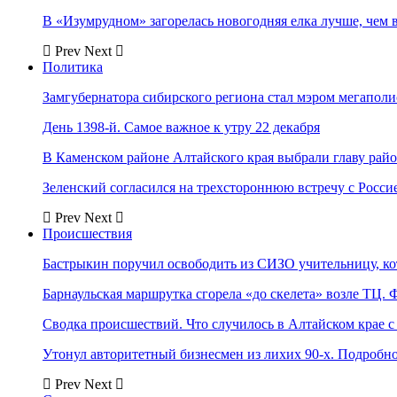
В «Изумрудном» загорелась новогодняя елка лучше, чем 
Prev
Next
Политика
Замгубернатора сибирского региона стал мэром мегаполи
День 1398-й. Самое важное к утру 22 декабря
В Каменском районе Алтайского края выбрали главу рай
Зеленский согласился на трехстороннюю встречу с Росси
Prev
Next
Происшествия
Бастрыкин поручил освободить из СИЗО учительницу, 
Барнаульская маршрутка сгорела «до скелета» возле ТЦ. 
Сводка происшествий. Что случилось в Алтайском крае с 
Утонул авторитетный бизнесмен из лихих 90-х. Подробн
Prev
Next