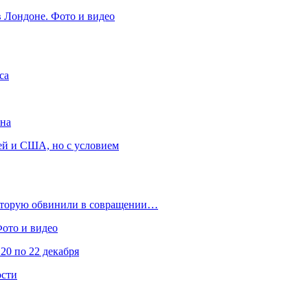
в Лондоне. Фото и видео
са
она
ей и США, но с условием
которую обвинили в совращении…
Фото и видео
20 по 22 декабря
ости