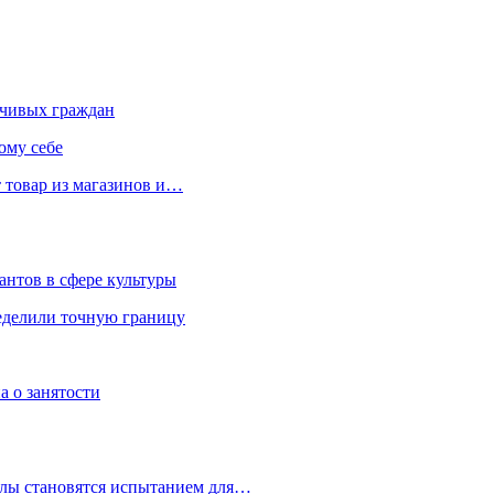
чивых граждан
ому себе
 товар из магазинов и…
антов в сфере культуры
еделили точную границу
а о занятости
улы становятся испытанием для…