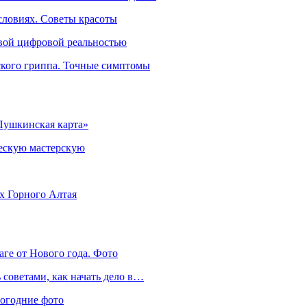
словиях. Советы красоты
овой цифровой реальностью
ского гриппа. Точные симптомы
Пушкинская карта»
ческую мастерскую
ях Горного Алтая
аге от Нового года. Фото
советами, как начать дело в…
вогодние фото