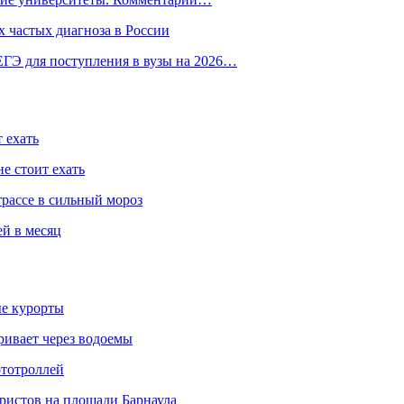
 частых диагноза в России
ГЭ для поступления в вузы на 2026…
 ехать
е стоит ехать
трассе в сильный мороз
ей в месяц
ые курорты
ривает через водоемы
ототроллей
ристов на площади Барнаула