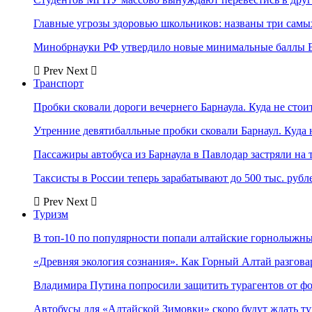
Главные угрозы здоровью школьников: названы три самых
Минобрнауки РФ утвердило новые минимальные баллы Е
Prev
Next
Транспорт
Пробки сковали дороги вечернего Барнаула. Куда не стоит
Утренние девятибалльные пробки сковали Барнаул. Куда н
Пассажиры автобуса из Барнаула в Павлодар застряли на 
Таксисты в России теперь зарабатывают до 500 тыс. рубл
Prev
Next
Туризм
В топ-10 по популярности попали алтайские горнолыжн
«Древняя экология сознания». Как Горный Алтай разгова
Владимира Путина попросили защитить турагентов от ф
Автобусы для «Алтайской Зимовки» скоро будут ждать ту