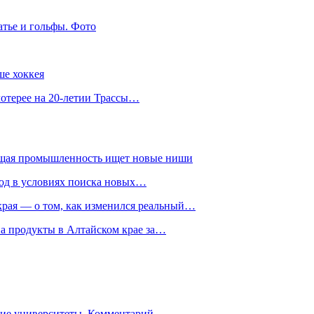
атье и гольфы. Фото
ше хоккея
лотерее на 20-летии Трассы…
ющая промышленность ищет новые ниши
год в условиях поиска новых…
рая — о том, как изменился реальный…
на продукты в Алтайском крае за…
гие университеты. Комментарий…