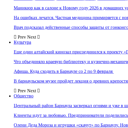
Маникюр как в салоне к Новому году 2026 в домашних у
На ошибках лечатся. Частная медицина примиряется с н
Врач подсказал действенные способы защиты от гонконг
Prev
Next
Культура
Еще один алтайский кинозал присоединился к проекту «
Что объединяло краевую библиотеку и кузнечно-механи
Афиша. Куда сходить в Барнауле со 2 по 9 февраля
В барнаульском музее пройдет лекция о древних крепост
Prev
Next
Общество
Центральный район Барнаула засверкал огнями и уже в ш
Клиенты идут за любовью. Предприниматели поделились 
Олени Деда Мороза и игрушки «скачут» по Барнаулу. Но