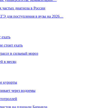
 частых диагноза в России
ГЭ для поступления в вузы на 2026…
 ехать
е стоит ехать
трассе в сильный мороз
ей в месяц
ые курорты
ривает через водоемы
ототроллей
ристов на площади Барнаула