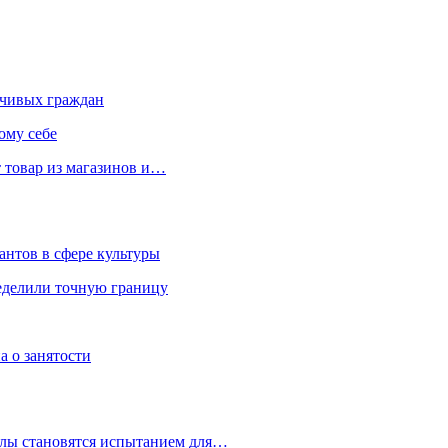
чивых граждан
ому себе
 товар из магазинов и…
антов в сфере культуры
еделили точную границу
а о занятости
улы становятся испытанием для…