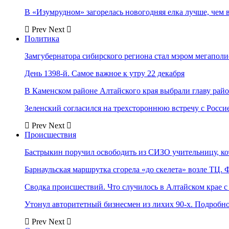
В «Изумрудном» загорелась новогодняя елка лучше, чем 
Prev
Next
Политика
Замгубернатора сибирского региона стал мэром мегаполи
День 1398-й. Самое важное к утру 22 декабря
В Каменском районе Алтайского края выбрали главу рай
Зеленский согласился на трехстороннюю встречу с Росси
Prev
Next
Происшествия
Бастрыкин поручил освободить из СИЗО учительницу, 
Барнаульская маршрутка сгорела «до скелета» возле ТЦ. 
Сводка происшествий. Что случилось в Алтайском крае с 
Утонул авторитетный бизнесмен из лихих 90-х. Подробн
Prev
Next