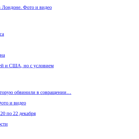
в Лондоне. Фото и видео
са
она
ей и США, но с условием
которую обвинили в совращении…
Фото и видео
20 по 22 декабря
ости