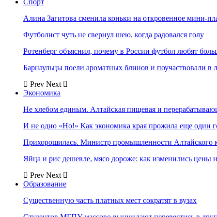
Спорт
Алина Загитова сменила коньки на откровенное мини-пл
Футболист чуть не свернул шею, когда радовался голу
Ротенберг объяснил, почему в России футбол любят боль
Барнаульцы поели ароматных блинов и поучаствовали в 
Prev
Next
Экономика
Не хлебом единым. Алтайская пищевая и перерабатыва
И не одно «Но!» Как экономика края прожила еще один 
Прихорошилась. Министр промышленности Алтайского к
Яйца и рис дешевле, мясо дороже: как изменились цены 
Prev
Next
Образование
Существенную часть платных мест сократят в вузах
Студентов МГПУ массово вынуждают перевестись в дру