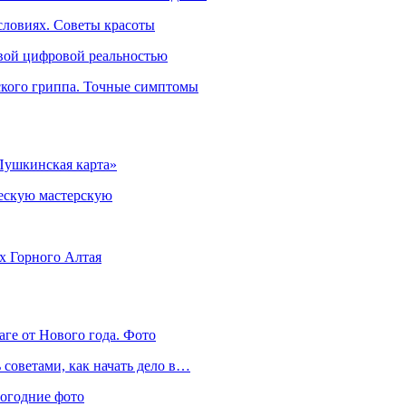
словиях. Советы красоты
овой цифровой реальностью
ского гриппа. Точные симптомы
Пушкинская карта»
ческую мастерскую
ях Горного Алтая
аге от Нового года. Фото
советами, как начать дело в…
вогодние фото