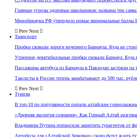
Главные угрозы здоровью школьников: названы три самых
Минобрнауки РФ утвердило новые минимальные баллы Е
Prev
Next
Транспорт
Пробки сковали дороги вечернего Барнаула. Куда не стоит
Утренние девятибалльные пробки сковали Барнаул. Куда н
Пассажиры автобуса из Барнаула в Павлодар застряли на 
Таксисты в России теперь зарабатывают до 500 тыс. рубл
Prev
Next
Туризм
В топ-10 по популярности попали алтайские горнолыжн
«Древняя экология сознания». Как Горный Алтай разгова
Владимира Путина попросили защитить турагентов от ф
Автобусы для «Алтайской Зимовки» скоро будут ждать ту