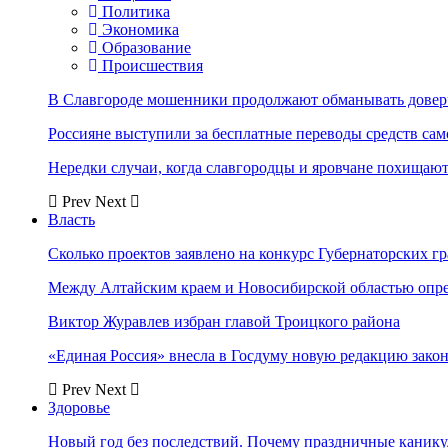
Политика
Экономика
Образование
Происшествия
В Славгороде мошенники продолжают обманывать довер
Россияне выступили за бесплатные переводы средств сам
Нередки случаи, когда славгородцы и яровчане похищают
Prev
Next
Власть
Сколько проектов заявлено на конкурс Губернаторских гр
Между Алтайским краем и Новосибирской областью опр
Виктор Журавлев избран главой Троицкого района
«Единая Россия» внесла в Госдуму новую редакцию закон
Prev
Next
Здоровье
Новый год без последствий. Почему праздничные каник