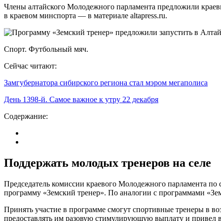
Члены алтайского Молодежного парламента предложили краевым
в краевом минспорта — в материале altapress.ru.
Спорт. Футбольный мяч.
Сейчас читают:
Замгубернатора сибирского региона стал мэром мегаполиса
День 1398-й. Самое важное к утру 22 декабря
Содержание:
Поддержать молодых тренеров на селе
Председатель комиссии краевого Молодежного парламента по 
программу «Земский тренер». По аналогии с программами «Зем
Принять участие в программе смогут спортивные тренеры в воз
предоставлять им разовую стимулирующую выплату и привел в 