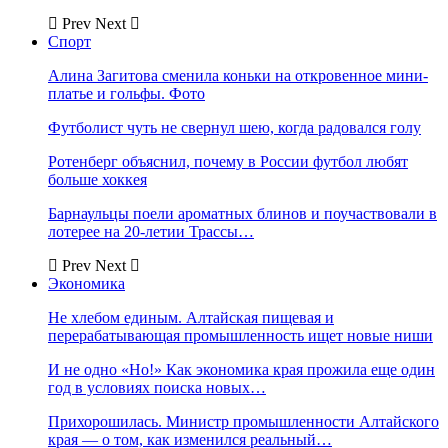
Prev
Next
Спорт
Алина Загитова сменила коньки на откровенное мини-
платье и гольфы. Фото
Футболист чуть не свернул шею, когда радовался голу
Ротенберг объяснил, почему в России футбол любят
больше хоккея
Барнаульцы поели ароматных блинов и поучаствовали в
лотерее на 20-летии Трассы…
Prev
Next
Экономика
Не хлебом единым. Алтайская пищевая и
перерабатывающая промышленность ищет новые ниши
И не одно «Но!» Как экономика края прожила еще один
год в условиях поиска новых…
Прихорошилась. Министр промышленности Алтайского
края — о том, как изменился реальный…