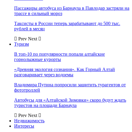
Пассажиры автобуса из Барнаула в Павлодар застряли на
трассе в сильный мороз
Таксисты в России теперь зарабатывают до 500 тыс.
рублей в месяц
Prev
Next
Туризм
В топ-10 по популярности попали алтайские
горнолыжные курорты
«Древняя экология сознания». Как Горный Алтай
разговаривает через водоемы
Владимира Путина попросили защитить турагентов от
фототроллей
Автобусы для «Алтайской Зимовки» скоро будут ждать
туристов на площади Барнаула
Prev
Next
Недвижимость
Интересы