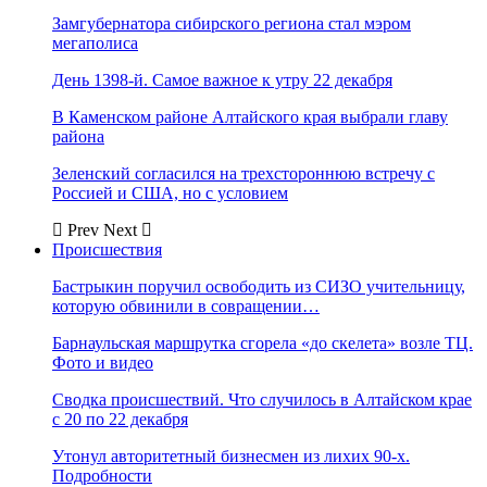
Замгубернатора сибирского региона стал мэром
мегаполиса
День 1398-й. Самое важное к утру 22 декабря
В Каменском районе Алтайского края выбрали главу
района
Зеленский согласился на трехстороннюю встречу с
Россией и США, но с условием
Prev
Next
Происшествия
Бастрыкин поручил освободить из СИЗО учительницу,
которую обвинили в совращении…
Барнаульская маршрутка сгорела «до скелета» возле ТЦ.
Фото и видео
Сводка происшествий. Что случилось в Алтайском крае
с 20 по 22 декабря
Утонул авторитетный бизнесмен из лихих 90-х.
Подробности