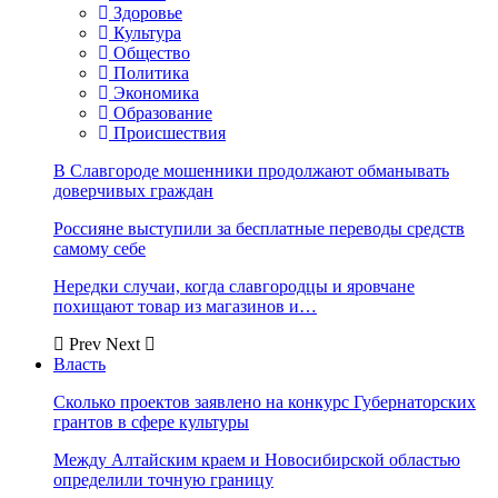
Здоровье
Культура
Общество
Политика
Экономика
Образование
Происшествия
В Славгороде мошенники продолжают обманывать
доверчивых граждан
Россияне выступили за бесплатные переводы средств
самому себе
Нередки случаи, когда славгородцы и яровчане
похищают товар из магазинов и…
Prev
Next
Власть
Сколько проектов заявлено на конкурс Губернаторских
грантов в сфере культуры
Между Алтайским краем и Новосибирской областью
определили точную границу