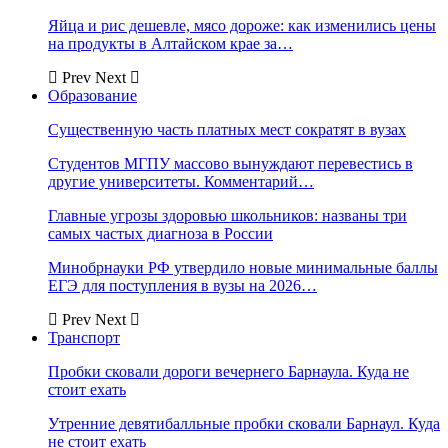
Яйца и рис дешевле, мясо дороже: как изменились цены
на продукты в Алтайском крае за…
Prev
Next
Образование
Существенную часть платных мест сократят в вузах
Студентов МГПУ массово вынуждают перевестись в
другие университеты. Комментарий…
Главные угрозы здоровью школьников: названы три
самых частых диагноза в России
Минобрнауки РФ утвердило новые минимальные баллы
ЕГЭ для поступления в вузы на 2026…
Prev
Next
Транспорт
Пробки сковали дороги вечернего Барнаула. Куда не
стоит ехать
Утренние девятибалльные пробки сковали Барнаул. Куда
не стоит ехать