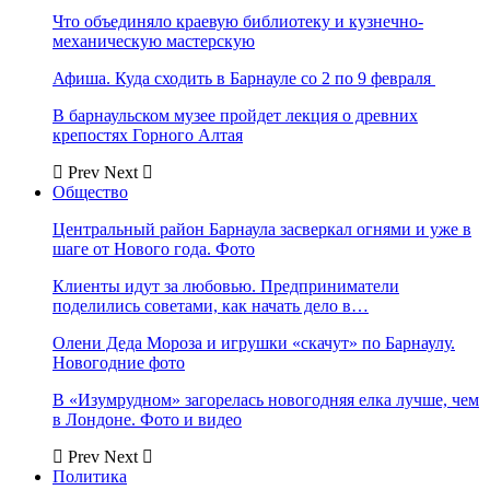
Что объединяло краевую библиотеку и кузнечно-
механическую мастерскую
Афиша. Куда сходить в Барнауле со 2 по 9 февраля
В барнаульском музее пройдет лекция о древних
крепостях Горного Алтая
Prev
Next
Общество
Центральный район Барнаула засверкал огнями и уже в
шаге от Нового года. Фото
Клиенты идут за любовью. Предприниматели
поделились советами, как начать дело в…
Олени Деда Мороза и игрушки «скачут» по Барнаулу.
Новогодние фото
В «Изумрудном» загорелась новогодняя елка лучше, чем
в Лондоне. Фото и видео
Prev
Next
Политика