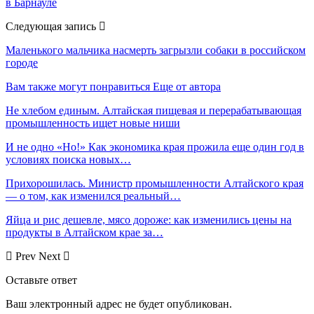
в Барнауле
Следующая запись
Маленького мальчика насмерть загрызли собаки в российском
городе
Вам также могут понравиться
Еще от автора
Не хлебом единым. Алтайская пищевая и перерабатывающая
промышленность ищет новые ниши
И не одно «Но!» Как экономика края прожила еще один год в
условиях поиска новых…
Прихорошилась. Министр промышленности Алтайского края
— о том, как изменился реальный…
Яйца и рис дешевле, мясо дороже: как изменились цены на
продукты в Алтайском крае за…
Prev
Next
Оставьте ответ
Ваш электронный адрес не будет опубликован.