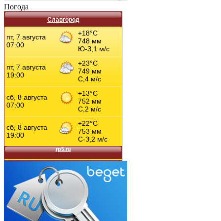
Погода
Славгород