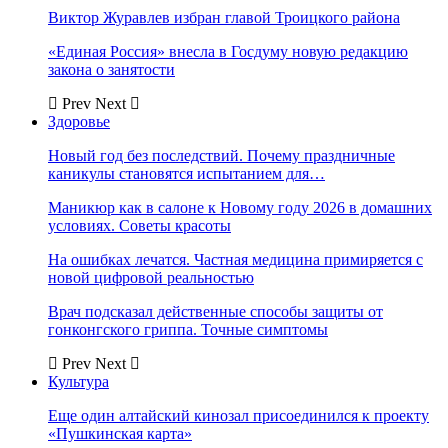
Виктор Журавлев избран главой Троицкого района
«Единая Россия» внесла в Госдуму новую редакцию
закона о занятости
Prev
Next
Здоровье
Новый год без последствий. Почему праздничные
каникулы становятся испытанием для…
Маникюр как в салоне к Новому году 2026 в домашних
условиях. Советы красоты
На ошибках лечатся. Частная медицина примиряется с
новой цифровой реальностью
Врач подсказал действенные способы защиты от
гонконгского гриппа. Точные симптомы
Prev
Next
Культура
Еще один алтайский кинозал присоединился к проекту
«Пушкинская карта»