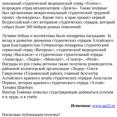
зональный студенческий медицинский отряд «Гелиос»,
возрожден отряд механизаторов «Дизель». Также впервые
был организован межрегиональный студенческий трудовой
проект «Белокуриха». Кроме того, в крае прошел первый
Всероссийский слет ветеранов студенческих отрядов, который
собрал более 300 бойцов разных поколений.
Лучшие бойцы и коллективы были поощрены наградами. За
вклад в развитие движения студенческих отрядов Алтайского
края Благодарностью Губернатора поощрены студенческий
сервисный отряд «Ватерпас», студенческий медицинский
отряд «Василиск» и студенческие строительный отряды
«Авангард», «Лидер», «Монолит», «Спектр», «Ритм».
Награды из рук главы региона также получили руководитель
районной волонтерской организации «Лидер» Олеся
Гавриленко (Тальменский район), главный бухгалтер
Алтайского краевого штаба студенческих отрядов Анастасия
Первых, ветеран краевого студенческого отряда «Алтай»
Татьяна Шауберт.
Виктор Томенко пожелал студотрядовцам добиваться успехов
и в труде, и в учебе.
Источник:
www.ap22.ru
Насколько публикация полезна?