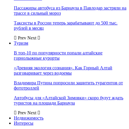
Пассажиры автобуса из Барнаула в Павлодар застряли на
трассе в сильный мороз
Таксисты в России теперь зарабатывают до 500 тыс.
рублей в месяц
Prev
Next
Туризм
В топ-10 по популярности попали алтайские
горнолыжные курорты
«Древняя экология сознания». Как Горный Алтай
разговаривает через водоемы
Владимира Путина попросили защитить турагентов от
фототроллей
Автобусы для «Алтайской Зимовки» скоро будут ждать
туристов на площади Барнаула
Prev
Next
Недвижимость
Интересы