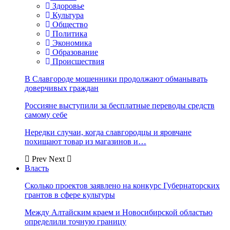
Здоровье
Культура
Общество
Политика
Экономика
Образование
Происшествия
В Славгороде мошенники продолжают обманывать
доверчивых граждан
Россияне выступили за бесплатные переводы средств
самому себе
Нередки случаи, когда славгородцы и яровчане
похищают товар из магазинов и…
Prev
Next
Власть
Сколько проектов заявлено на конкурс Губернаторских
грантов в сфере культуры
Между Алтайским краем и Новосибирской областью
определили точную границу