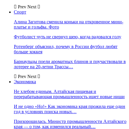
Prev
Next
Спорт
Алина Загитова сменила коньки на откровенное мини-
платье и гольфы. Фото
Футболист чуть не свернул шею, когда радовался голу
Ротенберг объяснил, почему в России футбол любят
больше хоккея
Барнаульцы поели ароматных блинов и поучаствовали в
лотерее на 20-летии Трассы…
Prev
Next
Экономика
Не хлебом единым. Алтайская пищевая и
перерабатывающая промышленность ищет новые ниши
И не одно «Но!» Как экономика края прожила еще один
год в условиях поиска новых…
Прихорошилась. Министр промышленности Алтайского
края — о том, как изменился реальный…