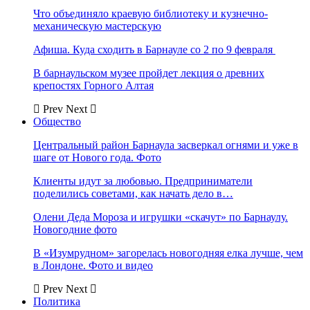
Что объединяло краевую библиотеку и кузнечно-
механическую мастерскую
Афиша. Куда сходить в Барнауле со 2 по 9 февраля
В барнаульском музее пройдет лекция о древних
крепостях Горного Алтая
Prev
Next
Общество
Центральный район Барнаула засверкал огнями и уже в
шаге от Нового года. Фото
Клиенты идут за любовью. Предприниматели
поделились советами, как начать дело в…
Олени Деда Мороза и игрушки «скачут» по Барнаулу.
Новогодние фото
В «Изумрудном» загорелась новогодняя елка лучше, чем
в Лондоне. Фото и видео
Prev
Next
Политика