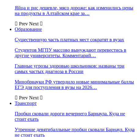
Яйца и рис дешевле, мясо дороже: как изменились цены
на продукты в Алтайском крае за…
Prev
Next
Образование
Существенную часть платных мест сократят в вузах
Студентов МГПУ массово вынуждают перевестись в
другие университеты. Комментарий…
Главные угрозы здоровью школьников: названы три
самых частых диагноза в России
Минобрнауки РФ утвердило новые минимальные баллы
ЕГЭ для поступления в вузы на 2026…
Prev
Next
Транспорт
Пробки сковали дороги вечернего Барнаула. Куда не
стоит ехать
Утренние девятибалльные пробки сковали Барнаул. Куда
не стоит ехать