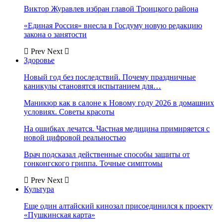
Виктор Журавлев избран главой Троицкого района
«Единая Россия» внесла в Госдуму новую редакцию
закона о занятости
Prev
Next
Здоровье
Новый год без последствий. Почему праздничные
каникулы становятся испытанием для…
Маникюр как в салоне к Новому году 2026 в домашних
условиях. Советы красоты
На ошибках лечатся. Частная медицина примиряется с
новой цифровой реальностью
Врач подсказал действенные способы защиты от
гонконгского гриппа. Точные симптомы
Prev
Next
Культура
Еще один алтайский кинозал присоединился к проекту
«Пушкинская карта»