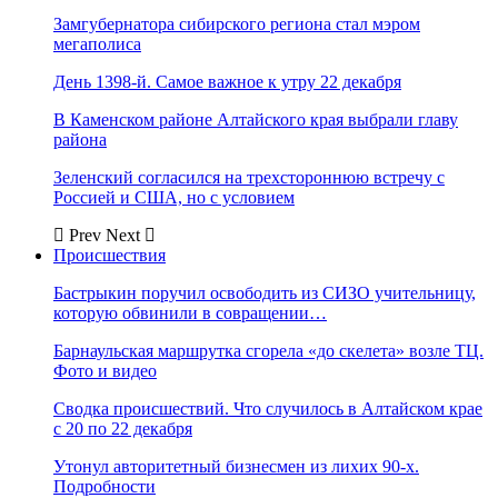
Замгубернатора сибирского региона стал мэром
мегаполиса
День 1398-й. Самое важное к утру 22 декабря
В Каменском районе Алтайского края выбрали главу
района
Зеленский согласился на трехстороннюю встречу с
Россией и США, но с условием
Prev
Next
Происшествия
Бастрыкин поручил освободить из СИЗО учительницу,
которую обвинили в совращении…
Барнаульская маршрутка сгорела «до скелета» возле ТЦ.
Фото и видео
Сводка происшествий. Что случилось в Алтайском крае
с 20 по 22 декабря
Утонул авторитетный бизнесмен из лихих 90-х.
Подробности