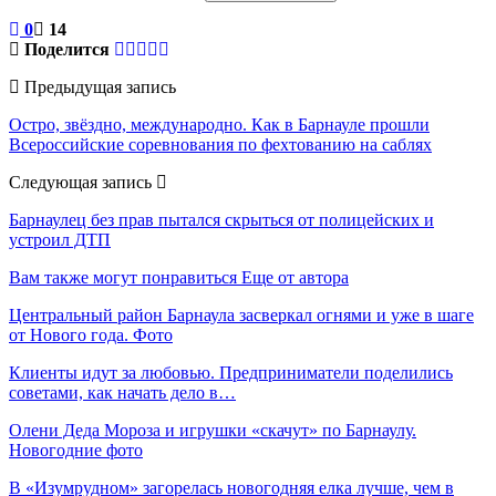
0
14
Поделится
Предыдущая запись
Остро, звёздно, международно. Как в Барнауле прошли
Всероссийские соревнования по фехтованию на саблях
Следующая запись
Барнаулец без прав пытался скрыться от полицейских и
устроил ДТП
Вам также могут понравиться
Еще от автора
Центральный район Барнаула засверкал огнями и уже в шаге
от Нового года. Фото
Клиенты идут за любовью. Предприниматели поделились
советами, как начать дело в…
Олени Деда Мороза и игрушки «скачут» по Барнаулу.
Новогодние фото
В «Изумрудном» загорелась новогодняя елка лучше, чем в