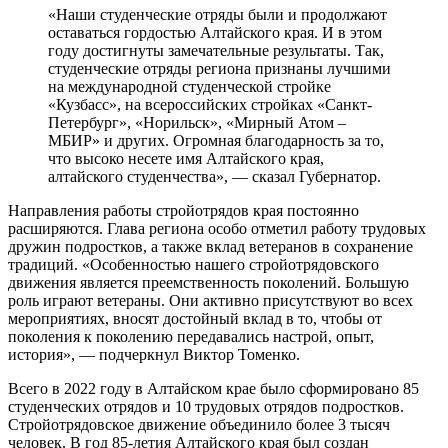
«Наши студенческие отряды были и продолжают
оставаться гордостью Алтайского края. И в этом
году достигнуты замечательные результаты. Так,
студенческие отряды региона признаны лучшими
на международной студенческой стройке
«Кузбасс», на всероссийских стройках «Санкт-
Петербург», «Норильск», «Мирный Атом –
МБИР» и других. Огромная благодарность за то,
что высоко несете имя Алтайского края,
алтайского студенчества», — сказал Губернатор.
Направления работы стройотрядов края постоянно
расширяются. Глава региона особо отметил работу трудовых
дружин подростков, а также вклад ветеранов в сохранение
традиций. «Особенностью нашего стройотрядовского
движения является преемственность поколений. Большую
роль играют ветераны. Они активно присутствуют во всех
мероприятиях, вносят достойный вклад в то, чтобы от
поколения к поколению передавались настрой, опыт,
история», — подчеркнул Виктор Томенко.
Всего в 2022 году в Алтайском крае было сформировано 85
студенческих отрядов и 10 трудовых отрядов подростков.
Стройотрядовское движение объединило более 3 тысяч
человек. В год 85-летия Алтайского края был создан