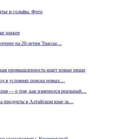
атье и гольфы. Фото
ше хоккея
лотерее на 20-летии Трассы…
ющая промышленность ищет новые ниши
год в условиях поиска новых…
рая — о том, как изменился реальный…
на продукты в Алтайском крае за…
гие университеты. Комментарий…