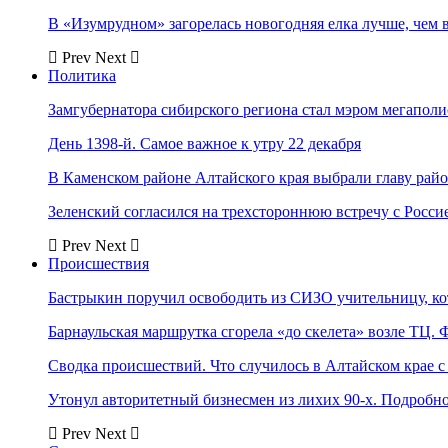
В «Изумрудном» загорелась новогодняя елка лучше, чем 
Prev
Next
Политика
Замгубернатора сибирского региона стал мэром мегаполи
День 1398-й. Самое важное к утру 22 декабря
В Каменском районе Алтайского края выбрали главу рай
Зеленский согласился на трехстороннюю встречу с Росси
Prev
Next
Происшествия
Бастрыкин поручил освободить из СИЗО учительницу, 
Барнаульская маршрутка сгорела «до скелета» возле ТЦ. 
Сводка происшествий. Что случилось в Алтайском крае с 
Утонул авторитетный бизнесмен из лихих 90-х. Подробн
Prev
Next