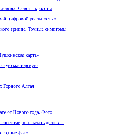
словиях. Советы красоты
овой цифровой реальностью
ского гриппа. Точные симптомы
Пушкинская карта»
ческую мастерскую
ях Горного Алтая
аге от Нового года. Фото
советами, как начать дело в…
вогодние фото