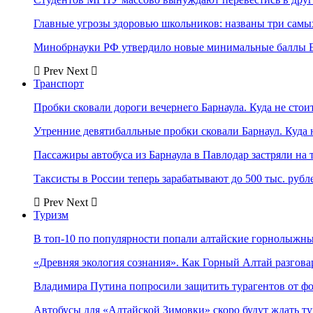
Главные угрозы здоровью школьников: названы три самых
Минобрнауки РФ утвердило новые минимальные баллы Е
Prev
Next
Транспорт
Пробки сковали дороги вечернего Барнаула. Куда не стоит
Утренние девятибалльные пробки сковали Барнаул. Куда н
Пассажиры автобуса из Барнаула в Павлодар застряли на 
Таксисты в России теперь зарабатывают до 500 тыс. рубл
Prev
Next
Туризм
В топ-10 по популярности попали алтайские горнолыжн
«Древняя экология сознания». Как Горный Алтай разгова
Владимира Путина попросили защитить турагентов от ф
Автобусы для «Алтайской Зимовки» скоро будут ждать ту