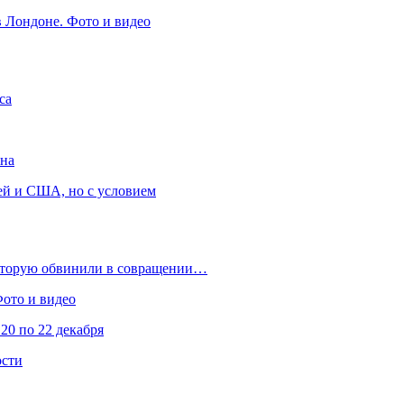
в Лондоне. Фото и видео
са
она
ей и США, но с условием
которую обвинили в совращении…
Фото и видео
20 по 22 декабря
ости