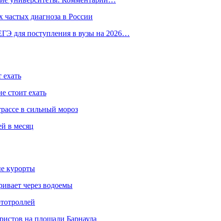
 частых диагноза в России
ГЭ для поступления в вузы на 2026…
 ехать
е стоит ехать
трассе в сильный мороз
ей в месяц
ые курорты
ривает через водоемы
ототроллей
ристов на площади Барнаула