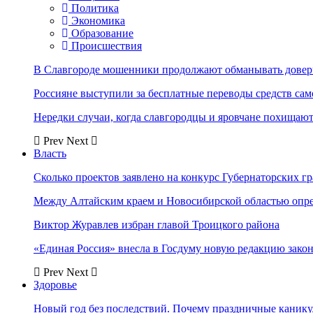
Политика
Экономика
Образование
Происшествия
В Славгороде мошенники продолжают обманывать довер
Россияне выступили за бесплатные переводы средств сам
Нередки случаи, когда славгородцы и яровчане похищают
Prev
Next
Власть
Сколько проектов заявлено на конкурс Губернаторских гр
Между Алтайским краем и Новосибирской областью опр
Виктор Журавлев избран главой Троицкого района
«Единая Россия» внесла в Госдуму новую редакцию закон
Prev
Next
Здоровье
Новый год без последствий. Почему праздничные каник