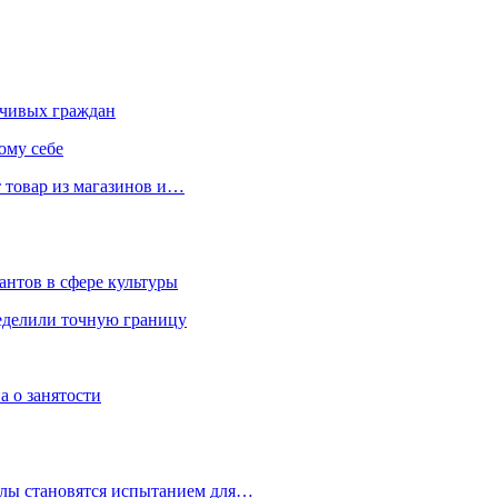
чивых граждан
ому себе
 товар из магазинов и…
антов в сфере культуры
еделили точную границу
а о занятости
улы становятся испытанием для…