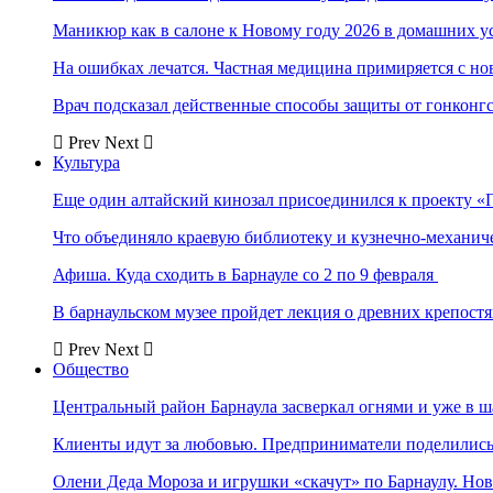
Маникюр как в салоне к Новому году 2026 в домашних у
На ошибках лечатся. Частная медицина примиряется с н
Врач подсказал действенные способы защиты от гонконг
Prev
Next
Культура
Еще один алтайский кинозал присоединился к проекту «
Что объединяло краевую библиотеку и кузнечно-механи
Афиша. Куда сходить в Барнауле со 2 по 9 февраля
В барнаульском музее пройдет лекция о древних крепост
Prev
Next
Общество
Центральный район Барнаула засверкал огнями и уже в ш
Клиенты идут за любовью. Предприниматели поделились 
Олени Деда Мороза и игрушки «скачут» по Барнаулу. Но