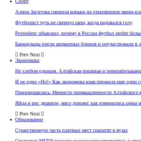
Спорт
Алина Загитова сменила коньки на откровенное мини-пл
Футболист чуть не свернул шею, когда радовался голу
Ротенберг объяснил, почему в России футбол любят боль
Барнаульцы поели ароматных блинов и поучаствовали в 
Prev
Next
Экономика
Не хлебом единым. Алтайская пищевая и перерабатыва
И не одно «Но!» Как экономика края прожила еще один 
Прихорошилась. Министр промышленности Алтайского к
Яйца и рис дешевле, мясо дороже: как изменились цены 
Prev
Next
Образование
Существенную часть платных мест сократят в вузах
Студентов МГПУ массово вынуждают перевестись в дру