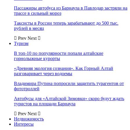
Пассажиры автобуса из Барнаула в Павлодар застряли на
трассе в сильный мороз
Таксисты в России теперь зарабатывают до 500 тыс.
рублей в месяц
Prev
Next
Туризм
В топ-10 по популярности попали алтайские
горнолыжные курорты
«Древняя экология сознания». Как Горный Алтай
разговаривает через водоемы
Владимира Путина попросили защитить турагентов от
фототроллей
Автобусы для «Алтайской Зимовки» скоро будут ждать
туристов на площади Барнаула
Prev
Next
Недвижимость
Интересы