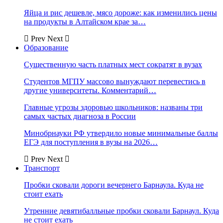
Яйца и рис дешевле, мясо дороже: как изменились цены
на продукты в Алтайском крае за…
Prev
Next
Образование
Существенную часть платных мест сократят в вузах
Студентов МГПУ массово вынуждают перевестись в
другие университеты. Комментарий…
Главные угрозы здоровью школьников: названы три
самых частых диагноза в России
Минобрнауки РФ утвердило новые минимальные баллы
ЕГЭ для поступления в вузы на 2026…
Prev
Next
Транспорт
Пробки сковали дороги вечернего Барнаула. Куда не
стоит ехать
Утренние девятибалльные пробки сковали Барнаул. Куда
не стоит ехать