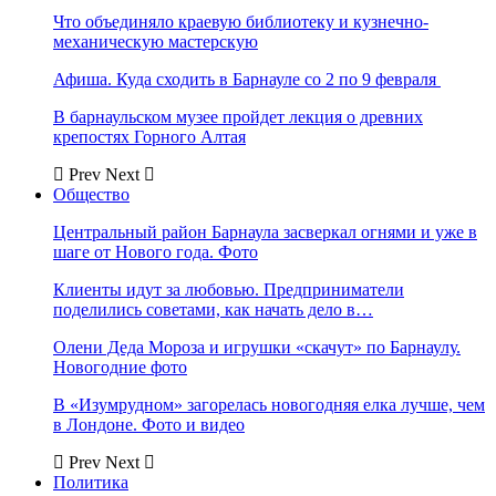
Что объединяло краевую библиотеку и кузнечно-
механическую мастерскую
Афиша. Куда сходить в Барнауле со 2 по 9 февраля
В барнаульском музее пройдет лекция о древних
крепостях Горного Алтая
Prev
Next
Общество
Центральный район Барнаула засверкал огнями и уже в
шаге от Нового года. Фото
Клиенты идут за любовью. Предприниматели
поделились советами, как начать дело в…
Олени Деда Мороза и игрушки «скачут» по Барнаулу.
Новогодние фото
В «Изумрудном» загорелась новогодняя елка лучше, чем
в Лондоне. Фото и видео
Prev
Next
Политика