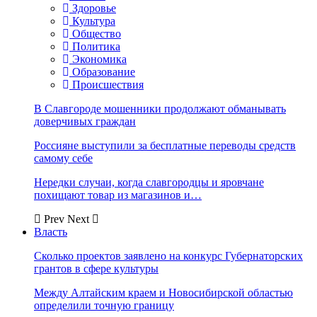
Здоровье
Культура
Общество
Политика
Экономика
Образование
Происшествия
В Славгороде мошенники продолжают обманывать
доверчивых граждан
Россияне выступили за бесплатные переводы средств
самому себе
Нередки случаи, когда славгородцы и яровчане
похищают товар из магазинов и…
Prev
Next
Власть
Сколько проектов заявлено на конкурс Губернаторских
грантов в сфере культуры
Между Алтайским краем и Новосибирской областью
определили точную границу