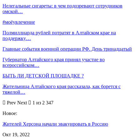
Нелегальные сигареты: в чем подозревают сотрудников
омской…
#моёувлечение
Полмиллиарда рублей потратят в Алтайском крае на
поддержку…
Главные события военной операции РФ. День тринадцатый
Губернатор Алтайского края принял участие во
всероссийском…
БЫТЬ ЛИ ДЕТСКОЙ ПЛОЩАДКЕ ?
Жительница Алтайского края рассказала, как борется с
тяжелой…
Prev
Next
1 из 2 347
Новое:
Жителей Херсона начали эвакуировать в Россию
Окт 19, 2022