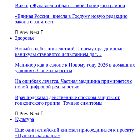
Виктор Журавлев избран главой Троицкого района
«Единая Россия» внесла в Госдуму новую редакцию
закона о занятости
Prev
Next
Здоровье
Новый год без последствий. Почему праздничные
каникулы становятся испытанием для…
Маникюр как в салоне к Новому году 2026 в домашних
условиях. Советы красоты
На ошибках лечатся. Частная медицина примиряется с
новой цифровой реальностью
Врач подсказал действенные способы защиты от
гонконгского гриппа. Точные симптомы
Prev
Next
Культура
Еще один алтайский кинозал присоединился к проекту
«Пушкинская карта»