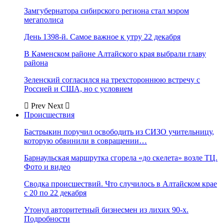
Замгубернатора сибирского региона стал мэром
мегаполиса
День 1398-й. Самое важное к утру 22 декабря
В Каменском районе Алтайского края выбрали главу
района
Зеленский согласился на трехстороннюю встречу с
Россией и США, но с условием
Prev
Next
Происшествия
Бастрыкин поручил освободить из СИЗО учительницу,
которую обвинили в совращении…
Барнаульская маршрутка сгорела «до скелета» возле ТЦ.
Фото и видео
Сводка происшествий. Что случилось в Алтайском крае
с 20 по 22 декабря
Утонул авторитетный бизнесмен из лихих 90-х.
Подробности