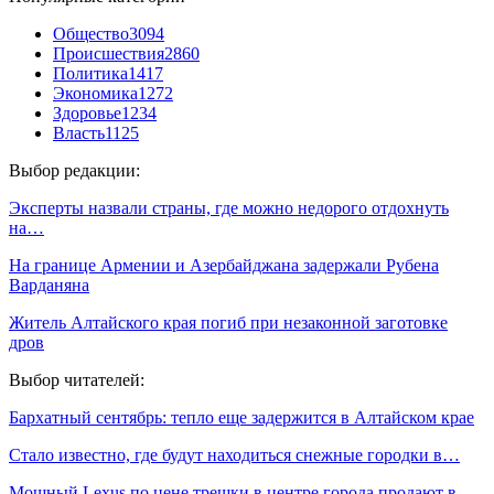
Общество
3094
Происшествия
2860
Политика
1417
Экономика
1272
Здоровье
1234
Власть
1125
Выбор редакции:
Эксперты назвали страны, где можно недорого отдохнуть
на…
На границе Армении и Азербайджана задержали Рубена
Варданяна
Житель Алтайского края погиб при незаконной заготовке
дров
Выбор читателей:
Бархатный сентябрь: тепло еще задержится в Алтайском крае
Стало известно, где будут находиться снежные городки в…
Мощный Lexus по цене трешки в центре города продают в …