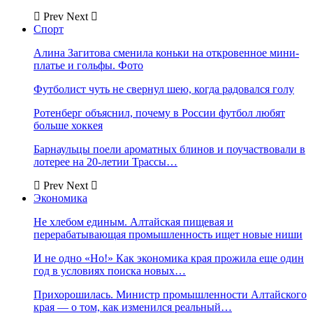
Prev
Next
Спорт
Алина Загитова сменила коньки на откровенное мини-
платье и гольфы. Фото
Футболист чуть не свернул шею, когда радовался голу
Ротенберг объяснил, почему в России футбол любят
больше хоккея
Барнаульцы поели ароматных блинов и поучаствовали в
лотерее на 20-летии Трассы…
Prev
Next
Экономика
Не хлебом единым. Алтайская пищевая и
перерабатывающая промышленность ищет новые ниши
И не одно «Но!» Как экономика края прожила еще один
год в условиях поиска новых…
Прихорошилась. Министр промышленности Алтайского
края — о том, как изменился реальный…