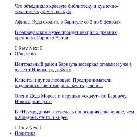
Что объединяло краевую библиотеку и кузнечно-
механическую мастерскую
Афиша. Куда сходить в Барнауле со 2 по 9 февраля
В барнаульском музее пройдет лекция о древних
крепостях Горного Алтая
Prev
Next
Общество
Центральный район Барнаула засверкал огнями и уже в
шаге от Нового года. Фото
Клиенты идут за любовью. Предприниматели
поделились советами, как начать дело в…
Олени Деда Мороза и игрушки «скачут» по Барнаулу.
Новогодние фото
В «Изумрудном» загорелась новогодняя елка лучше, чем
в Лондоне. Фото и видео
Prev
Next
Политика