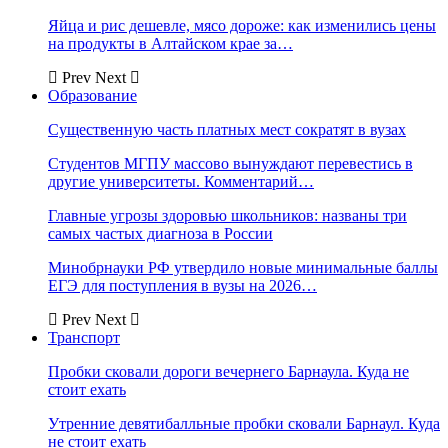
Яйца и рис дешевле, мясо дороже: как изменились цены
на продукты в Алтайском крае за…
Prev
Next
Образование
Существенную часть платных мест сократят в вузах
Студентов МГПУ массово вынуждают перевестись в
другие университеты. Комментарий…
Главные угрозы здоровью школьников: названы три
самых частых диагноза в России
Минобрнауки РФ утвердило новые минимальные баллы
ЕГЭ для поступления в вузы на 2026…
Prev
Next
Транспорт
Пробки сковали дороги вечернего Барнаула. Куда не
стоит ехать
Утренние девятибалльные пробки сковали Барнаул. Куда
не стоит ехать