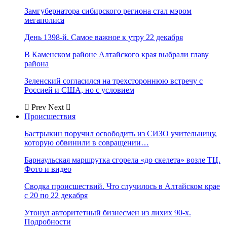
Замгубернатора сибирского региона стал мэром
мегаполиса
День 1398-й. Самое важное к утру 22 декабря
В Каменском районе Алтайского края выбрали главу
района
Зеленский согласился на трехстороннюю встречу с
Россией и США, но с условием
Prev
Next
Происшествия
Бастрыкин поручил освободить из СИЗО учительницу,
которую обвинили в совращении…
Барнаульская маршрутка сгорела «до скелета» возле ТЦ.
Фото и видео
Сводка происшествий. Что случилось в Алтайском крае
с 20 по 22 декабря
Утонул авторитетный бизнесмен из лихих 90-х.
Подробности