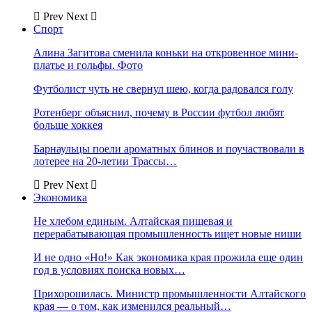
Prev
Next
Спорт
Алина Загитова сменила коньки на откровенное мини-
платье и гольфы. Фото
Футболист чуть не свернул шею, когда радовался голу
Ротенберг объяснил, почему в России футбол любят
больше хоккея
Барнаульцы поели ароматных блинов и поучаствовали в
лотерее на 20-летии Трассы…
Prev
Next
Экономика
Не хлебом единым. Алтайская пищевая и
перерабатывающая промышленность ищет новые ниши
И не одно «Но!» Как экономика края прожила еще один
год в условиях поиска новых…
Прихорошилась. Министр промышленности Алтайского
края — о том, как изменился реальный…