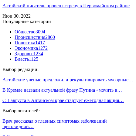
Алтайский писатель провел встречу в Первомайском районе
Июн 30, 2022
Популярные категории
Общество
3094
Происшествия
2860
Политика
1417
Экономика
1272
Здоровье
1234
Власть
1125
Выбор редакции:
Алтайские ученые предложили рекультивировать мусорные…
В Кремле назвали актуальной фразу Путина «мочить в…
С 1 августа в Алтайском крае стартует ежегодная акция…
Выбор читателей:
Врач рассказал о главных симптомах заболеваний
щитовидной…