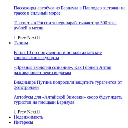
Пассажиры автобуса из Барнаула в Павлодар застряли на
трассе в сильный мороз
Таксисты в России теперь зарабатывают до 500 тыс.
рублей в месяц
Prev
Next
Туризм
В топ-10 по популярности попали алтайские
горнолыжные курорты
«Древняя экология сознания». Как Горный Алтай
разговаривает через водоемы
Владимира Путина попросили защитить турагентов от
фототроллей
Автобусы для «Алтайской Зимовки» скоро будут ждать
туристов на площади Барнаула
Prev
Next
Недвижимость
Интересы