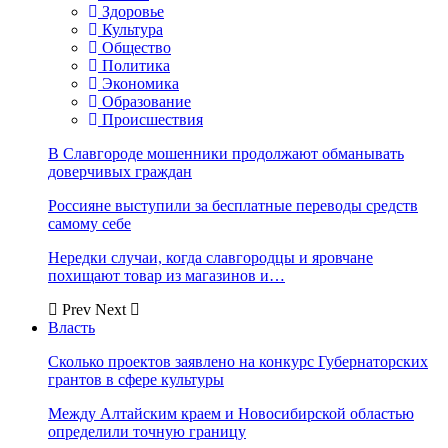
Здоровье
Культура
Общество
Политика
Экономика
Образование
Происшествия
В Славгороде мошенники продолжают обманывать
доверчивых граждан
Россияне выступили за бесплатные переводы средств
самому себе
Нередки случаи, когда славгородцы и яровчане
похищают товар из магазинов и…
Prev
Next
Власть
Сколько проектов заявлено на конкурс Губернаторских
грантов в сфере культуры
Между Алтайским краем и Новосибирской областью
определили точную границу