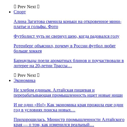
Prev
Next
Спорт
Алина Загитова сменила коньки на откровенное мини-
платье и гольфы. Фото
Футболист чуть не свернул шею, когда радовался голу
Ротенберг объяснил, почему в России футбол любят
больше хоккея
Барнаульцы поели ароматных блинов и поучаствовали в
лотерее на 20-летии Трассы…
Prev
Next
Экономика
Не хлебом единым. Алтайская пищевая и
перерабатывающая промышленность ищет новые ниши
И не одно «Но!» Как экономика края прожила еще один
год в условиях поиска новых…
Прихорошилась. Министр промышленности Алтайского
края — о том, как изменился реальный…