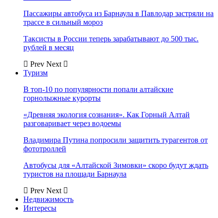
Пассажиры автобуса из Барнаула в Павлодар застряли на
трассе в сильный мороз
Таксисты в России теперь зарабатывают до 500 тыс.
рублей в месяц
Prev
Next
Туризм
В топ-10 по популярности попали алтайские
горнолыжные курорты
«Древняя экология сознания». Как Горный Алтай
разговаривает через водоемы
Владимира Путина попросили защитить турагентов от
фототроллей
Автобусы для «Алтайской Зимовки» скоро будут ждать
туристов на площади Барнаула
Prev
Next
Недвижимость
Интересы