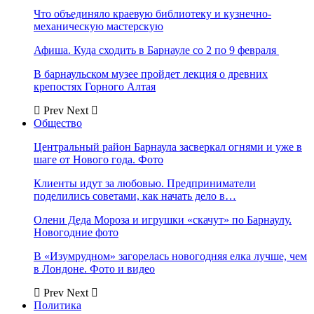
Что объединяло краевую библиотеку и кузнечно-
механическую мастерскую
Афиша. Куда сходить в Барнауле со 2 по 9 февраля
В барнаульском музее пройдет лекция о древних
крепостях Горного Алтая
Prev
Next
Общество
Центральный район Барнаула засверкал огнями и уже в
шаге от Нового года. Фото
Клиенты идут за любовью. Предприниматели
поделились советами, как начать дело в…
Олени Деда Мороза и игрушки «скачут» по Барнаулу.
Новогодние фото
В «Изумрудном» загорелась новогодняя елка лучше, чем
в Лондоне. Фото и видео
Prev
Next
Политика