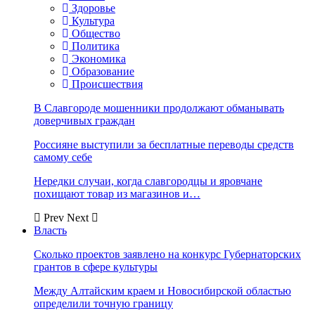
Здоровье
Культура
Общество
Политика
Экономика
Образование
Происшествия
В Славгороде мошенники продолжают обманывать
доверчивых граждан
Россияне выступили за бесплатные переводы средств
самому себе
Нередки случаи, когда славгородцы и яровчане
похищают товар из магазинов и…
Prev
Next
Власть
Сколько проектов заявлено на конкурс Губернаторских
грантов в сфере культуры
Между Алтайским краем и Новосибирской областью
определили точную границу