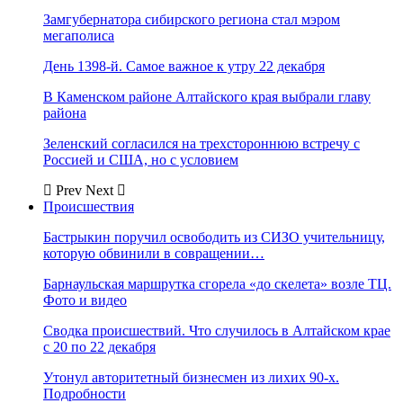
Замгубернатора сибирского региона стал мэром
мегаполиса
День 1398-й. Самое важное к утру 22 декабря
В Каменском районе Алтайского края выбрали главу
района
Зеленский согласился на трехстороннюю встречу с
Россией и США, но с условием
Prev
Next
Происшествия
Бастрыкин поручил освободить из СИЗО учительницу,
которую обвинили в совращении…
Барнаульская маршрутка сгорела «до скелета» возле ТЦ.
Фото и видео
Сводка происшествий. Что случилось в Алтайском крае
с 20 по 22 декабря
Утонул авторитетный бизнесмен из лихих 90-х.
Подробности