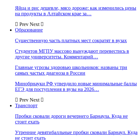
Яйца и рис дешевле, мясо дороже: как изменились цены
на продукты в Алтайском крае за…
Prev
Next
Образование
Существенную часть платных мест сократят в вузах
Студентов МГПУ массово вынуждают перевестись в
другие университеты. Комментарий…
Главные угрозы здоровью школьников: названы три
самых частых диагноза в России
Минобрнауки РФ утвердило новые минимальные баллы
ЕГЭ для поступления в вузы на 2026…
Prev
Next
Транспорт
Пробки сковали дороги вечернего Барнаула. Куда не
стоит ехать
Утренние девятибалльные пробки сковали Барнаул. Куда
не стоит ехать