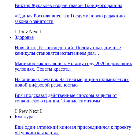
Виктор Журавлев избран главой Троицкого района
«Единая Россия» внесла в Госдуму новую редакцию
закона о занятости
Prev
Next
Здоровье
Новый год без последствий. Почему праздничные
каникулы становятся испытанием для…
Маникюр как в салоне к Новому году 2026 в домашних
условиях. Советы красоты
На ошибках лечатся. Частная медицина примиряется с
новой цифровой реальностью
Врач подсказал действенные способы защиты от
гонконгского гриппа. Точные симптомы
Prev
Next
Культура
Еще один алтайский кинозал присоединился к проекту
«Пушкинская карта»