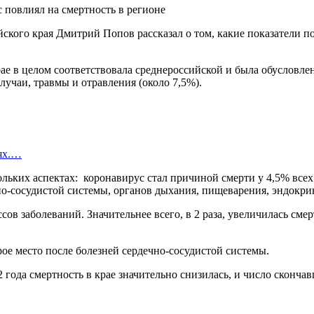
кого края Дмитрий Попов рассказал о том, какие показатели по
ае в целом соответствовала среднероссийской и была обусловле
лучаи, травмы и отравления (около 7,5%).
иях.…
ких аспектах: коронавирус стал причиной смерти у 4,5% всех ум
но-сосудистой системы, органов дыхания, пищеварения, эндокри
сов заболеваний. Значительнее всего, в 2 раза, увеличилась сме
рое место после болезней сердечно-сосудистой системы.
 года смертность в крае значительно снизилась, и число скончав