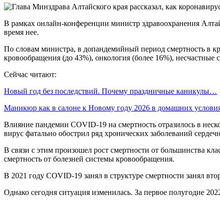
В рамках онлайн-конференции министр здравоохранения Алтайс
время нее.
По словам министра, в допандемийный период смертность в кр
кровообращения (до 43%), онкология (более 16%), несчастные с
Сейчас читают:
Новый год без последствий. Почему праздничные каникулы…
Маникюр как в салоне к Новому году 2026 в домашних услов
Влияние пандемии COVID-19 на смертность отразилось в несколь
вирус фатально обострил ряд хронических заболеваний сердеч
В связи с этим произошел рост смертности от большинства клас
смертность от болезней системы кровообращения.
В 2021 году COVID-19 занял в структуре смертности занял вто
Однако сегодня ситуация изменилась. За первое полугодие 2022