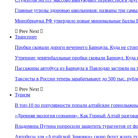
Главные угрозы здоровью школьников: названы три самых
Минобрнауки РФ утвердило новые минимальные баллы Е
Prev
Next
Транспорт
Пробки сковали дороги вечернего Барнаула. Куда не стоит
Утренние девятибалльные пробки сковали Барнаул. Куда н
Пассажиры автобуса из Барнаула в Павлодар застряли на 
Таксисты в России теперь зарабатывают до 500 тыс. рубл
Prev
Next
Туризм
В топ-10 по популярности попали алтайские горнолыжн
«Древняя экология сознания». Как Горный Алтай разгова
Владимира Путина попросили защитить турагентов от ф
Автобусы для «Алтайской Зимовки» скоро будут ждать ту