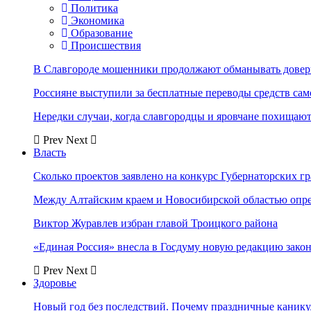
Политика
Экономика
Образование
Происшествия
В Славгороде мошенники продолжают обманывать довер
Россияне выступили за бесплатные переводы средств сам
Нередки случаи, когда славгородцы и яровчане похищают
Prev
Next
Власть
Сколько проектов заявлено на конкурс Губернаторских гр
Между Алтайским краем и Новосибирской областью опр
Виктор Журавлев избран главой Троицкого района
«Единая Россия» внесла в Госдуму новую редакцию закон
Prev
Next
Здоровье
Новый год без последствий. Почему праздничные каник