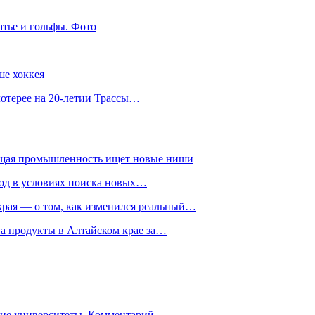
атье и гольфы. Фото
ше хоккея
лотерее на 20-летии Трассы…
ющая промышленность ищет новые ниши
год в условиях поиска новых…
рая — о том, как изменился реальный…
на продукты в Алтайском крае за…
гие университеты. Комментарий…