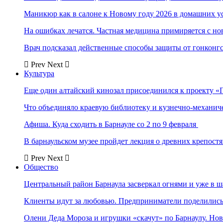
Маникюр как в салоне к Новому году 2026 в домашних у
На ошибках лечатся. Частная медицина примиряется с н
Врач подсказал действенные способы защиты от гонконг
Prev
Next
Культура
Еще один алтайский кинозал присоединился к проекту «
Что объединяло краевую библиотеку и кузнечно-механи
Афиша. Куда сходить в Барнауле со 2 по 9 февраля
В барнаульском музее пройдет лекция о древних крепост
Prev
Next
Общество
Центральный район Барнаула засверкал огнями и уже в ш
Клиенты идут за любовью. Предприниматели поделились 
Олени Деда Мороза и игрушки «скачут» по Барнаулу. Но