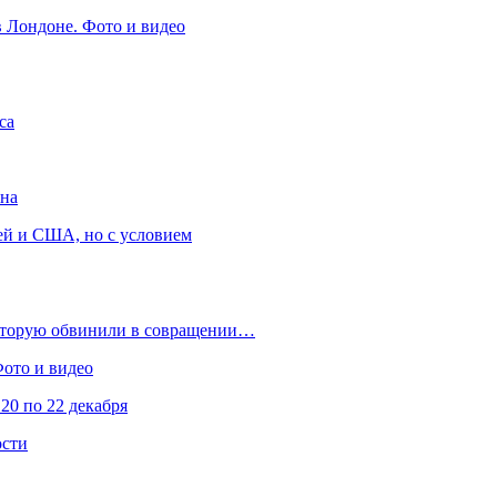
в Лондоне. Фото и видео
са
она
ей и США, но с условием
которую обвинили в совращении…
Фото и видео
20 по 22 декабря
ости