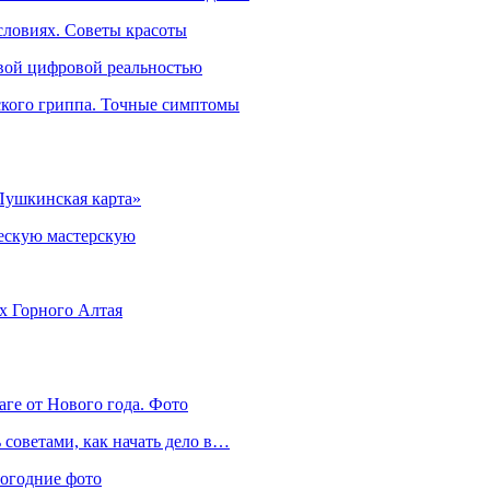
словиях. Советы красоты
овой цифровой реальностью
ского гриппа. Точные симптомы
Пушкинская карта»
ческую мастерскую
ях Горного Алтая
аге от Нового года. Фото
советами, как начать дело в…
вогодние фото