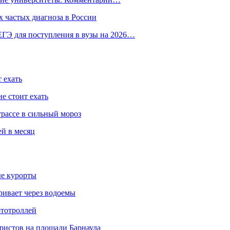
 частых диагноза в России
ГЭ для поступления в вузы на 2026…
 ехать
е стоит ехать
трассе в сильный мороз
ей в месяц
ые курорты
ривает через водоемы
ототроллей
ристов на площади Барнаула