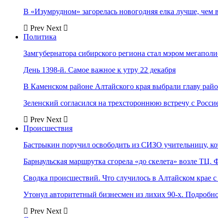
В «Изумрудном» загорелась новогодняя елка лучше, чем 
Prev
Next
Политика
Замгубернатора сибирского региона стал мэром мегаполи
День 1398-й. Самое важное к утру 22 декабря
В Каменском районе Алтайского края выбрали главу рай
Зеленский согласился на трехстороннюю встречу с Росси
Prev
Next
Происшествия
Бастрыкин поручил освободить из СИЗО учительницу, 
Барнаульская маршрутка сгорела «до скелета» возле ТЦ. 
Сводка происшествий. Что случилось в Алтайском крае с 
Утонул авторитетный бизнесмен из лихих 90-х. Подробн
Prev
Next