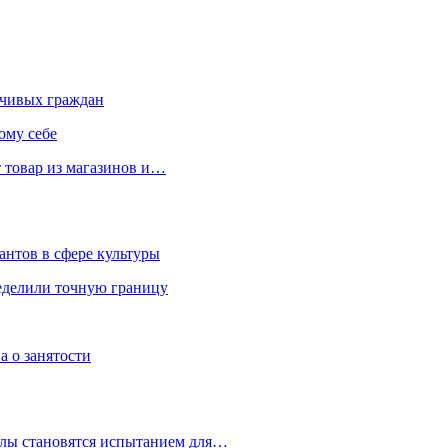
чивых граждан
ому себе
 товар из магазинов и…
антов в сфере культуры
еделили точную границу
а о занятости
улы становятся испытанием для…