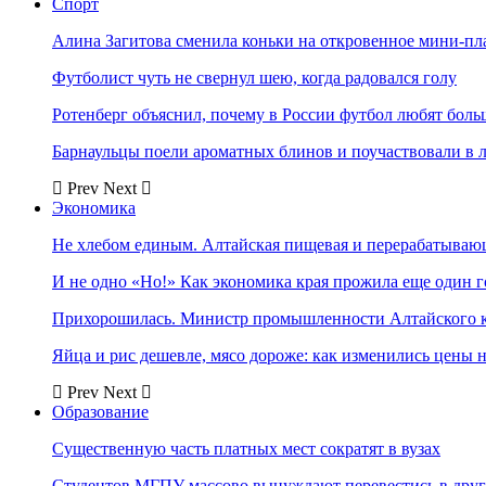
Спорт
Алина Загитова сменила коньки на откровенное мини-пл
Футболист чуть не свернул шею, когда радовался голу
Ротенберг объяснил, почему в России футбол любят боль
Барнаульцы поели ароматных блинов и поучаствовали в 
Prev
Next
Экономика
Не хлебом единым. Алтайская пищевая и перерабатыва
И не одно «Но!» Как экономика края прожила еще один 
Прихорошилась. Министр промышленности Алтайского к
Яйца и рис дешевле, мясо дороже: как изменились цены 
Prev
Next
Образование
Существенную часть платных мест сократят в вузах
Студентов МГПУ массово вынуждают перевестись в дру