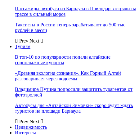
Пассажиры автобуса из Барнаула в Павлодар застряли на
трассе в сильный мороз
Таксисты в России теперь зарабатывают до 500 тыс.
рублей в месяц
Prev
Next
Туризм
В топ-10 по популярности попали алтайские
горнолыжные курорты
«Древняя экология сознания». Как Горный Алтай
разговаривает через водоемы
Владимира Путина попросили защитить турагентов от
фототроллей
Автобусы для «Алтайской Зимовки» скоро будут ждать
туристов на площади Барнаула
Prev
Next
Недвижимость
Интересы