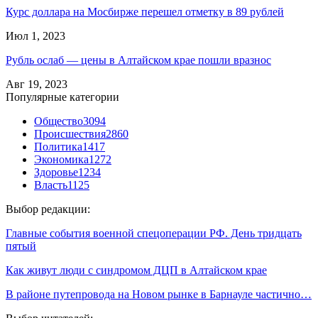
Курс доллара на Мосбирже перешел отметку в 89 рублей
Июл 1, 2023
Рубль ослаб — цены в Алтайском крае пошли вразнос
Авг 19, 2023
Популярные категории
Общество
3094
Происшествия
2860
Политика
1417
Экономика
1272
Здоровье
1234
Власть
1125
Выбор редакции:
Главные события военной спецоперации РФ. День тридцать
пятый
Как живут люди с синдромом ДЦП в Алтайском крае
В районе путепровода на Новом рынке в Барнауле частично…