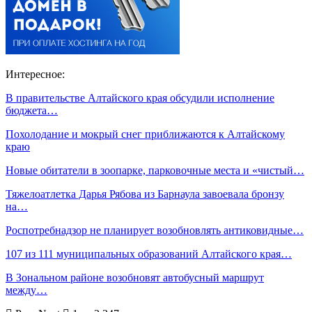
Интересное:
В правительстве Алтайского края обсудили исполнение
бюджета…
Похолодание и мокрый снег приближаются к Алтайскому
краю
Новые обитатели в зоопарке, парковочные места и «чистый…
Тяжелоатлетка Дарья Рябова из Барнаула завоевала бронзу
на…
Роспотребнадзор не планирует возобновлять антиковидные…
107 из 111 муниципальных образований Алтайского края…
В Зональном районе возобновят автобусный маршрут
между…