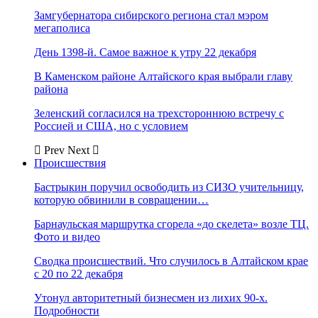
Замгубернатора сибирского региона стал мэром
мегаполиса
День 1398-й. Самое важное к утру 22 декабря
В Каменском районе Алтайского края выбрали главу
района
Зеленский согласился на трехстороннюю встречу с
Россией и США, но с условием
Prev
Next
Происшествия
Бастрыкин поручил освободить из СИЗО учительницу,
которую обвинили в совращении…
Барнаульская маршрутка сгорела «до скелета» возле ТЦ.
Фото и видео
Сводка происшествий. Что случилось в Алтайском крае
с 20 по 22 декабря
Утонул авторитетный бизнесмен из лихих 90-х.
Подробности