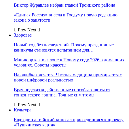
Виктор Журавлев избран главой Троицкого района
«Единая Россия» внесла в Госдуму новую редакцию
закона о занятости
Prev
Next
Здоровье
Новый год без последствий. Почему праздничные
каникулы становятся испытанием для…
Маникюр как в салоне к Новому году 2026 в домашних
условиях. Советы красоты
На ошибках лечатся. Частная медицина примиряется с
новой цифровой реальностью
Врач подсказал действенные способы защиты от
гонконгского гриппа. Точные симптомы
Prev
Next
Культура
Еще один алтайский кинозал присоединился к проекту
«Пушкинская карта»