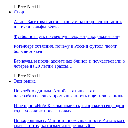
Prev
Next
Спорт
Алина Загитова сменила коньки на откровенное мини-
платье и гольфы. Фото
Футболист чуть не свернул шею, когда радовался голу
Ротенберг объяснил, почему в России футбол любят
больше хоккея
Барнаульцы поели ароматных блинов и поучаствовали в
лотерее на 20-летии Трассы…
Prev
Next
Экономика
Не хлебом единым. Алтайская пищевая и
перерабатывающая промышленность ищет новые ниши
И не одно «Но!» Как экономика края прожила еще один
год в условиях поиска новых…
Прихорошилась. Министр промышленности Алтайского
края — о том, как изменился реальный…