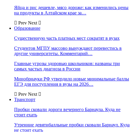
Яйца и рис дешевле, мясо дороже: как изменились цены
на продукты в Алтайском крае за…
Prev
Next
Образование
Существенную часть платных мест сократят в вузах
Студентов МГПУ массово вынуждают перевестись в
другие университеты. Комментарий…
Главные угрозы здоровью школьников: названы три
самых частых диагноза в России
Минобрнауки РФ утвердило новые минимальные баллы
ЕГЭ для поступления в вузы на 2026…
Prev
Next
Транспорт
Пробки сковали дороги вечернего Барнаула. Куда не
стоит ехать
Утренние девятибалльные пробки сковали Барнаул. Куда
не стоит ехать