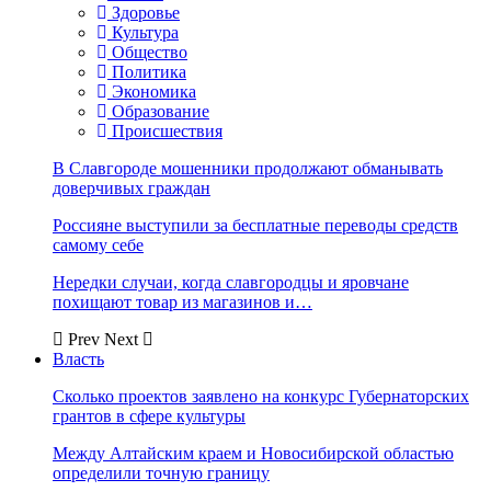
Здоровье
Культура
Общество
Политика
Экономика
Образование
Происшествия
В Славгороде мошенники продолжают обманывать
доверчивых граждан
Россияне выступили за бесплатные переводы средств
самому себе
Нередки случаи, когда славгородцы и яровчане
похищают товар из магазинов и…
Prev
Next
Власть
Сколько проектов заявлено на конкурс Губернаторских
грантов в сфере культуры
Между Алтайским краем и Новосибирской областью
определили точную границу