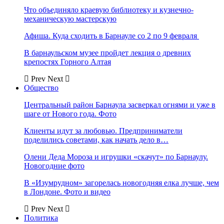
Что объединяло краевую библиотеку и кузнечно-
механическую мастерскую
Афиша. Куда сходить в Барнауле со 2 по 9 февраля
В барнаульском музее пройдет лекция о древних
крепостях Горного Алтая
Prev
Next
Общество
Центральный район Барнаула засверкал огнями и уже в
шаге от Нового года. Фото
Клиенты идут за любовью. Предприниматели
поделились советами, как начать дело в…
Олени Деда Мороза и игрушки «скачут» по Барнаулу.
Новогодние фото
В «Изумрудном» загорелась новогодняя елка лучше, чем
в Лондоне. Фото и видео
Prev
Next
Политика