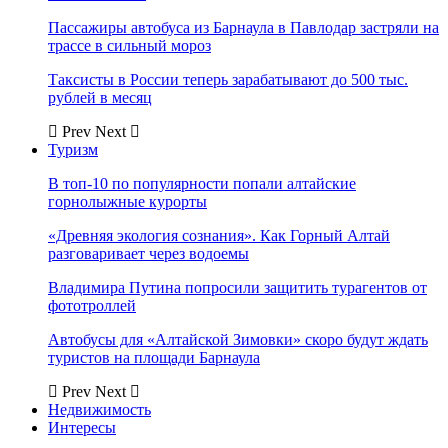
Пассажиры автобуса из Барнаула в Павлодар застряли на
трассе в сильный мороз
Таксисты в России теперь зарабатывают до 500 тыс.
рублей в месяц
Prev
Next
Туризм
В топ-10 по популярности попали алтайские
горнолыжные курорты
«Древняя экология сознания». Как Горный Алтай
разговаривает через водоемы
Владимира Путина попросили защитить турагентов от
фототроллей
Автобусы для «Алтайской Зимовки» скоро будут ждать
туристов на площади Барнаула
Prev
Next
Недвижимость
Интересы