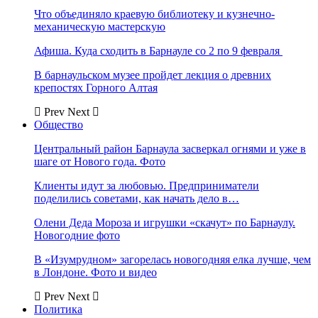
Что объединяло краевую библиотеку и кузнечно-
механическую мастерскую
Афиша. Куда сходить в Барнауле со 2 по 9 февраля
В барнаульском музее пройдет лекция о древних
крепостях Горного Алтая
Prev
Next
Общество
Центральный район Барнаула засверкал огнями и уже в
шаге от Нового года. Фото
Клиенты идут за любовью. Предприниматели
поделились советами, как начать дело в…
Олени Деда Мороза и игрушки «скачут» по Барнаулу.
Новогодние фото
В «Изумрудном» загорелась новогодняя елка лучше, чем
в Лондоне. Фото и видео
Prev
Next
Политика