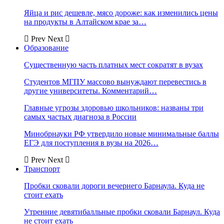
Яйца и рис дешевле, мясо дороже: как изменились цены
на продукты в Алтайском крае за…
Prev
Next
Образование
Существенную часть платных мест сократят в вузах
Студентов МГПУ массово вынуждают перевестись в
другие университеты. Комментарий…
Главные угрозы здоровью школьников: названы три
самых частых диагноза в России
Минобрнауки РФ утвердило новые минимальные баллы
ЕГЭ для поступления в вузы на 2026…
Prev
Next
Транспорт
Пробки сковали дороги вечернего Барнаула. Куда не
стоит ехать
Утренние девятибалльные пробки сковали Барнаул. Куда
не стоит ехать