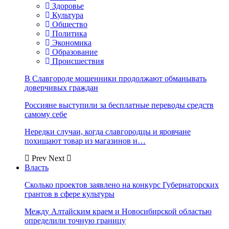
Здоровье
Культура
Общество
Политика
Экономика
Образование
Происшествия
В Славгороде мошенники продолжают обманывать
доверчивых граждан
Россияне выступили за бесплатные переводы средств
самому себе
Нередки случаи, когда славгородцы и яровчане
похищают товар из магазинов и…
Prev
Next
Власть
Сколько проектов заявлено на конкурс Губернаторских
грантов в сфере культуры
Между Алтайским краем и Новосибирской областью
определили точную границу