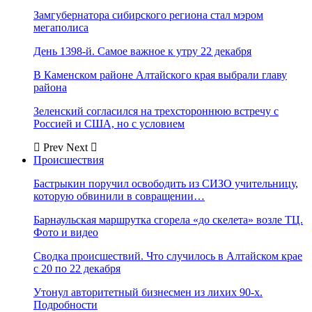
Замгубернатора сибирского региона стал мэром
мегаполиса
День 1398-й. Самое важное к утру 22 декабря
В Каменском районе Алтайского края выбрали главу
района
Зеленский согласился на трехстороннюю встречу с
Россией и США, но с условием
Prev
Next
Происшествия
Бастрыкин поручил освободить из СИЗО учительницу,
которую обвинили в совращении…
Барнаульская маршрутка сгорела «до скелета» возле ТЦ.
Фото и видео
Сводка происшествий. Что случилось в Алтайском крае
с 20 по 22 декабря
Утонул авторитетный бизнесмен из лихих 90-х.
Подробности