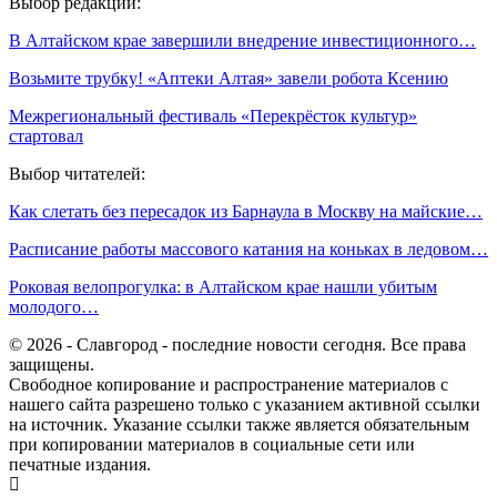
Выбор редакции:
В Алтайском крае завершили внедрение инвестиционного…
Возьмите трубку! «Аптеки Алтая» завели робота Ксению
Межрегиональный фестиваль «Перекрёсток культур»
стартовал
Выбор читателей:
Как слетать без пересадок из Барнаула в Москву на майские…
Расписание работы массового катания на коньках в ледовом…
Роковая велопрогулка: в Алтайском крае нашли убитым
молодого…
© 2026 - Славгород - последние новости сегодня. Все права
защищены.
Свободное копирование и распространение материалов с
нашего сайта разрешено только с указанием активной ссылки
на источник. Указание ссылки также является обязательным
при копировании материалов в социальные сети или
печатные издания.