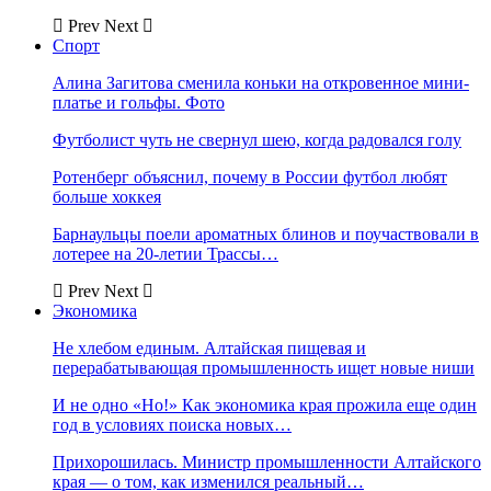
Prev
Next
Спорт
Алина Загитова сменила коньки на откровенное мини-
платье и гольфы. Фото
Футболист чуть не свернул шею, когда радовался голу
Ротенберг объяснил, почему в России футбол любят
больше хоккея
Барнаульцы поели ароматных блинов и поучаствовали в
лотерее на 20-летии Трассы…
Prev
Next
Экономика
Не хлебом единым. Алтайская пищевая и
перерабатывающая промышленность ищет новые ниши
И не одно «Но!» Как экономика края прожила еще один
год в условиях поиска новых…
Прихорошилась. Министр промышленности Алтайского
края — о том, как изменился реальный…