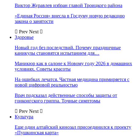
Виктор Журавлев избран главой Троицкого района
«Единая Россия» внесла в Госдуму новую редакцию
закона о занятости
Prev
Next
Здоровье
Новый год без последствий. Почему праздничные
каникулы становятся испытанием для…
Маникюр как в салоне к Новому году 2026 в домашних
условиях. Советы красоты
На ошибках лечатся. Частная медицина примиряется с
новой цифровой реальностью
Врач подсказал действенные способы защиты от
гонконгского гриппа. Точные симптомы
Prev
Next
Культура
Еще один алтайский кинозал присоединился к проекту
«Пушкинская карта»