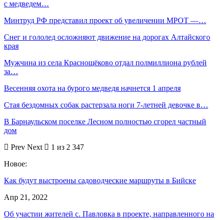
с медведем…
Минтруд РФ представил проект об увеличении МРОТ —…
Снег и гололед осложняют движение на дорогах Алтайского
края
Мужчина из села Краснощёково отдал полмиллиона рублей
за…
Весенняя охота на бурого медведя начнется 1 апреля
Стая бездомных собак растерзала ноги 7-летней девочке в…
В Барнаульском поселке Лесном полностью сгорел частный
дом
Prev
Next
1 из 2 347
Новое:
Как будут выстроены садоводческие маршруты в Бийске
Апр 21, 2022
Об участии жителей с. Павловка в проекте, направленного на