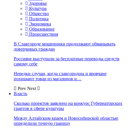
Здоровье
Культура
Общество
Политика
Экономика
Образование
Происшествия
В Славгороде мошенники продолжают обманывать
доверчивых граждан
Россияне выступили за бесплатные переводы средств
самому себе
Нередки случаи, когда славгородцы и яровчане
похищают товар из магазинов и…
Prev
Next
Власть
Сколько проектов заявлено на конкурс Губернаторских
грантов в сфере культуры
Между Алтайским краем и Новосибирской областью
определили точную границу