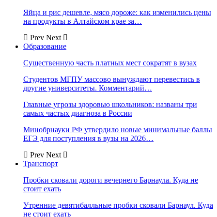
Яйца и рис дешевле, мясо дороже: как изменились цены
на продукты в Алтайском крае за…
Prev
Next
Образование
Существенную часть платных мест сократят в вузах
Студентов МГПУ массово вынуждают перевестись в
другие университеты. Комментарий…
Главные угрозы здоровью школьников: названы три
самых частых диагноза в России
Минобрнауки РФ утвердило новые минимальные баллы
ЕГЭ для поступления в вузы на 2026…
Prev
Next
Транспорт
Пробки сковали дороги вечернего Барнаула. Куда не
стоит ехать
Утренние девятибалльные пробки сковали Барнаул. Куда
не стоит ехать