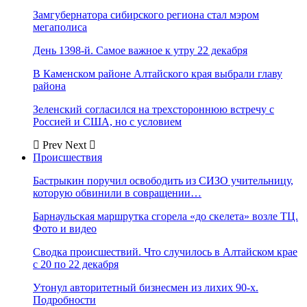
Замгубернатора сибирского региона стал мэром
мегаполиса
День 1398-й. Самое важное к утру 22 декабря
В Каменском районе Алтайского края выбрали главу
района
Зеленский согласился на трехстороннюю встречу с
Россией и США, но с условием
Prev
Next
Происшествия
Бастрыкин поручил освободить из СИЗО учительницу,
которую обвинили в совращении…
Барнаульская маршрутка сгорела «до скелета» возле ТЦ.
Фото и видео
Сводка происшествий. Что случилось в Алтайском крае
с 20 по 22 декабря
Утонул авторитетный бизнесмен из лихих 90-х.
Подробности