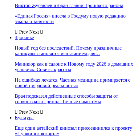
Виктор Журавлев избран главой Троицкого района
«Единая Россия» внесла в Госдуму новую редакцию
закона о занятости
Prev
Next
Здоровье
Новый год без последствий. Почему праздничные
каникулы становятся испытанием для…
Маникюр как в салоне к Новому году 2026 в домашних
условиях. Советы красоты
На ошибках лечатся. Частная медицина примиряется с
новой цифровой реальностью
Врач подсказал действенные способы защиты от
гонконгского гриппа. Точные симптомы
Prev
Next
Культура
Еще один алтайский кинозал присоединился к проекту
«Пушкинская карта»