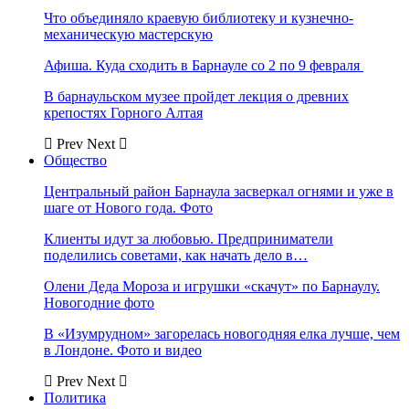
Что объединяло краевую библиотеку и кузнечно-
механическую мастерскую
Афиша. Куда сходить в Барнауле со 2 по 9 февраля
В барнаульском музее пройдет лекция о древних
крепостях Горного Алтая
Prev
Next
Общество
Центральный район Барнаула засверкал огнями и уже в
шаге от Нового года. Фото
Клиенты идут за любовью. Предприниматели
поделились советами, как начать дело в…
Олени Деда Мороза и игрушки «скачут» по Барнаулу.
Новогодние фото
В «Изумрудном» загорелась новогодняя елка лучше, чем
в Лондоне. Фото и видео
Prev
Next
Политика