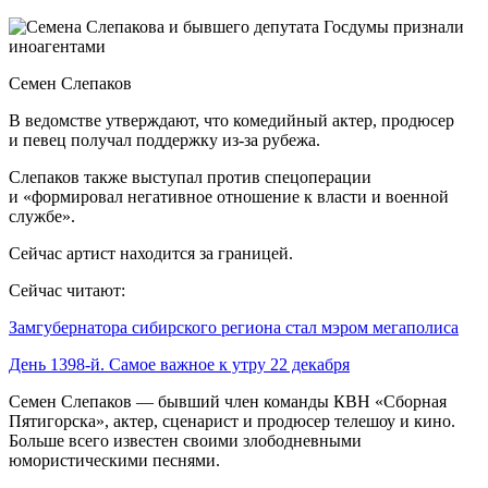
Семен Слепаков
В ведомстве утверждают, что комедийный актер, продюсер
и певец получал поддержку из-за рубежа.
Слепаков также выступал против спецоперации
и «формировал негативное отношение к власти и военной
службе».
Сейчас артист находится за границей.
Сейчас читают:
Замгубернатора сибирского региона стал мэром мегаполиса
День 1398-й. Самое важное к утру 22 декабря
Семен Слепаков — бывший член команды КВН «Сборная
Пятигорска», актер, сценарист и продюсер телешоу и кино.
Больше всего известен своими злободневными
юмористическими песнями.