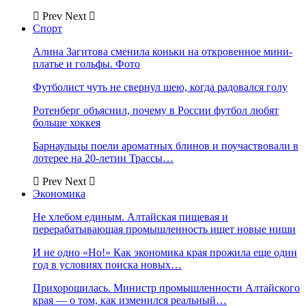
Prev
Next
Спорт
Алина Загитова сменила коньки на откровенное мини-
платье и гольфы. Фото
Футболист чуть не свернул шею, когда радовался голу
Ротенберг объяснил, почему в России футбол любят
больше хоккея
Барнаульцы поели ароматных блинов и поучаствовали в
лотерее на 20-летии Трассы…
Prev
Next
Экономика
Не хлебом единым. Алтайская пищевая и
перерабатывающая промышленность ищет новые ниши
И не одно «Но!» Как экономика края прожила еще один
год в условиях поиска новых…
Прихорошилась. Министр промышленности Алтайского
края — о том, как изменился реальный…