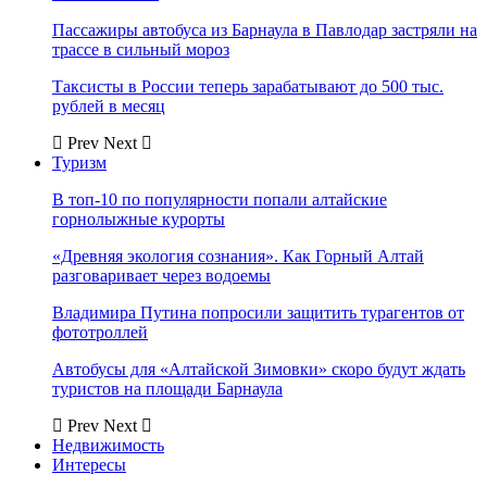
Пассажиры автобуса из Барнаула в Павлодар застряли на
трассе в сильный мороз
Таксисты в России теперь зарабатывают до 500 тыс.
рублей в месяц
Prev
Next
Туризм
В топ-10 по популярности попали алтайские
горнолыжные курорты
«Древняя экология сознания». Как Горный Алтай
разговаривает через водоемы
Владимира Путина попросили защитить турагентов от
фототроллей
Автобусы для «Алтайской Зимовки» скоро будут ждать
туристов на площади Барнаула
Prev
Next
Недвижимость
Интересы