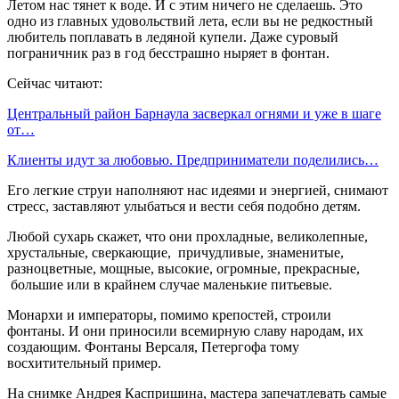
Летом нас тянет к воде. И с этим ничего не сделаешь. Это
одно из главных удовольствий лета, если вы не редкостный
любитель поплавать в ледяной купели. Даже суровый
пограничник раз в год бесстрашно ныряет в фонтан.
Сейчас читают:
Центральный район Барнаула засверкал огнями и уже в шаге
от…
Клиенты идут за любовью. Предприниматели поделились…
Его легкие струи наполняют нас идеями и энергией, снимают
стресс, заставляют улыбаться и вести себя подобно детям.
Любой сухарь скажет, что они прохладные, великолепные,
хрустальные, сверкающие, причудливые, знаменитые,
разноцветные, мощные, высокие, огромные, прекрасные,
большие или в крайнем случае маленькие питьевые.
Монархи и императоры, помимо крепостей, строили
фонтаны. И они приносили всемирную славу народам, их
создающим. Фонтаны Версаля, Петергофа тому
восхитительный пример.
На снимке Андрея Каспришина, мастера запечатлевать самые