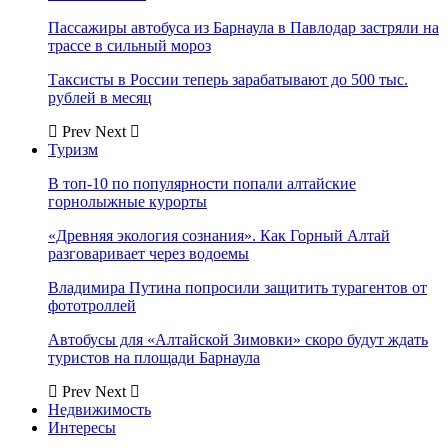
Пассажиры автобуса из Барнаула в Павлодар застряли на
трассе в сильный мороз
Таксисты в России теперь зарабатывают до 500 тыс.
рублей в месяц
Prev
Next
Туризм
В топ-10 по популярности попали алтайские
горнолыжные курорты
«Древняя экология сознания». Как Горный Алтай
разговаривает через водоемы
Владимира Путина попросили защитить турагентов от
фототроллей
Автобусы для «Алтайской Зимовки» скоро будут ждать
туристов на площади Барнаула
Prev
Next
Недвижимость
Интересы