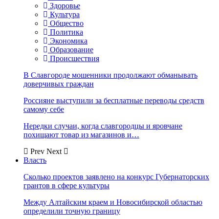
Здоровье
Культура
Общество
Политика
Экономика
Образование
Происшествия
В Славгороде мошенники продолжают обманывать
доверчивых граждан
Россияне выступили за бесплатные переводы средств
самому себе
Нередки случаи, когда славгородцы и яровчане
похищают товар из магазинов и…
Prev
Next
Власть
Сколько проектов заявлено на конкурс Губернаторских
грантов в сфере культуры
Между Алтайским краем и Новосибирской областью
определили точную границу