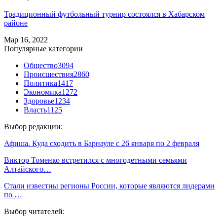
Традиционный футбольный турнир состоялся в Хабарском
районе
Мар 16, 2022
Популярные категории
Общество
3094
Происшествия
2860
Политика
1417
Экономика
1272
Здоровье
1234
Власть
1125
Выбор редакции:
Афиша. Куда сходить в Барнауле с 26 января по 2 февраля
Виктор Томенко встретился с многодетными семьями
Алтайского…
Стали известны регионы России, которые являются лидерами
по …
Выбор читателей: