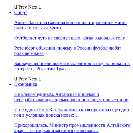
Prev
Next
Спорт
Алина Загитова сменила коньки на откровенное мини-
платье и гольфы. Фото
Футболист чуть не свернул шею, когда радовался голу
Ротенберг объяснил, почему в России футбол любят
больше хоккея
Барнаульцы поели ароматных блинов и поучаствовали в
лотерее на 20-летии Трассы…
Prev
Next
Экономика
Не хлебом единым. Алтайская пищевая и
перерабатывающая промышленность ищет новые ниши
И не одно «Но!» Как экономика края прожила еще один
год в условиях поиска новых…
Прихорошилась. Министр промышленности Алтайского
края — о том, как изменился реальный…