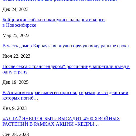
Дек 24, 2023
Бойцовские собаки накинулись на парня и корги
в Новосибирске
Мар 25, 2023
В часть домов Барнаула вернули горячую воду раньше срока
Июл 22, 2023
После секса с трансгендером* россиянину запретили въезд в
одну страну
Дек 19, 2025
В Алтайском крае вынесен приговор врачам, из-за действий
которых погиб…
Янв 9, 2023
«АЛТАЙЭНЕРГОСБЫТ» ВЫСАДИТ 4500 ХВОЙНЫХ
РАСТЕНИЙ В РАМКАХ АКЦИИ «КЕДРЫ…
Сен 28, 2023