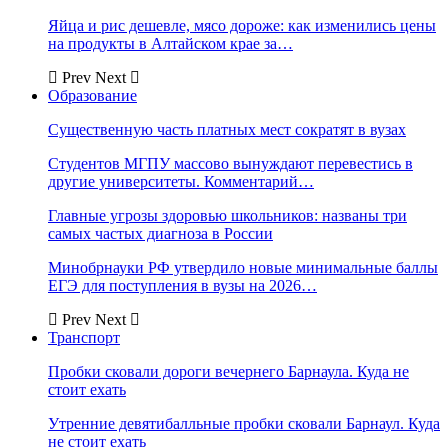
Яйца и рис дешевле, мясо дороже: как изменились цены
на продукты в Алтайском крае за…
Prev
Next
Образование
Существенную часть платных мест сократят в вузах
Студентов МГПУ массово вынуждают перевестись в
другие университеты. Комментарий…
Главные угрозы здоровью школьников: названы три
самых частых диагноза в России
Минобрнауки РФ утвердило новые минимальные баллы
ЕГЭ для поступления в вузы на 2026…
Prev
Next
Транспорт
Пробки сковали дороги вечернего Барнаула. Куда не
стоит ехать
Утренние девятибалльные пробки сковали Барнаул. Куда
не стоит ехать