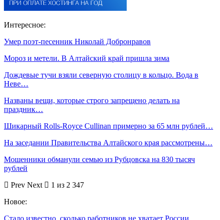
Интересное:
Умер поэт-песенник Николай Добронравов
Мороз и метели. В Алтайский край пришла зима
Дождевые тучи взяли северную столицу в кольцо. Вода в
Неве…
Названы вещи, которые строго запрещено делать на
праздник…
Шикарный Rolls-Royce Cullinan примерно за 65 млн рублей…
На заседании Правительства Алтайского края рассмотрены…
Мошенники обманули семью из Рубцовска на 830 тысяч
рублей
Prev
Next
1 из 2 347
Новое:
Стало известно, сколько работников не хватает России