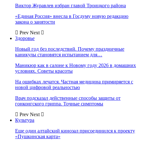
Виктор Журавлев избран главой Троицкого района
«Единая Россия» внесла в Госдуму новую редакцию
закона о занятости
Prev
Next
Здоровье
Новый год без последствий. Почему праздничные
каникулы становятся испытанием для…
Маникюр как в салоне к Новому году 2026 в домашних
условиях. Советы красоты
На ошибках лечатся. Частная медицина примиряется с
новой цифровой реальностью
Врач подсказал действенные способы защиты от
гонконгского гриппа. Точные симптомы
Prev
Next
Культура
Еще один алтайский кинозал присоединился к проекту
«Пушкинская карта»