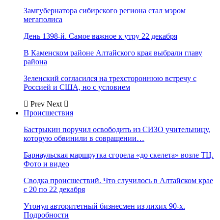
Замгубернатора сибирского региона стал мэром
мегаполиса
День 1398-й. Самое важное к утру 22 декабря
В Каменском районе Алтайского края выбрали главу
района
Зеленский согласился на трехстороннюю встречу с
Россией и США, но с условием
Prev
Next
Происшествия
Бастрыкин поручил освободить из СИЗО учительницу,
которую обвинили в совращении…
Барнаульская маршрутка сгорела «до скелета» возле ТЦ.
Фото и видео
Сводка происшествий. Что случилось в Алтайском крае
с 20 по 22 декабря
Утонул авторитетный бизнесмен из лихих 90-х.
Подробности