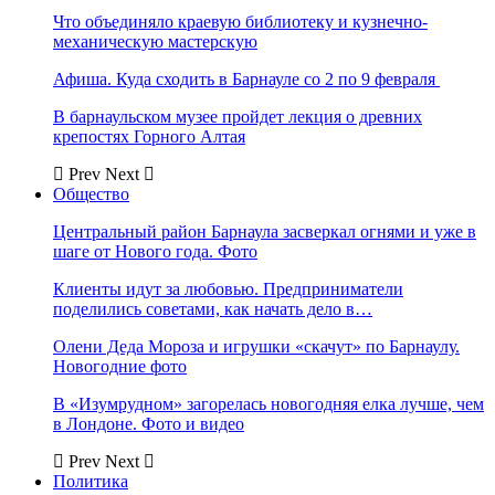
Что объединяло краевую библиотеку и кузнечно-
механическую мастерскую
Афиша. Куда сходить в Барнауле со 2 по 9 февраля
В барнаульском музее пройдет лекция о древних
крепостях Горного Алтая
Prev
Next
Общество
Центральный район Барнаула засверкал огнями и уже в
шаге от Нового года. Фото
Клиенты идут за любовью. Предприниматели
поделились советами, как начать дело в…
Олени Деда Мороза и игрушки «скачут» по Барнаулу.
Новогодние фото
В «Изумрудном» загорелась новогодняя елка лучше, чем
в Лондоне. Фото и видео
Prev
Next
Политика