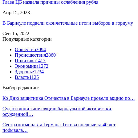
Глава ЦБ назвала причины ослабления рубля
Апр 15, 2023
В Барнауле подвели окончательные итоги выборов в гордуму
Сен 15, 2022
Популярные категории
Общество
3094
Происшествия
2860
Политика
1417
Экономика
1272
Здоровье
1234
Власть
1125
Выбор редакции:
Ко Дню защитника Отечества в Барнауле провели акцию по…
Суд отклонил апелляцию барнаульской активистки,
осужденной…
Сестра космонавта Германа Титова впервые за 40 лет
побывала…