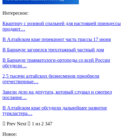
Интересное:
Квартиру с розовой спальней для настоящей принцессы
продают…
В Алтайском крае перекроют часть трассы 17 июня
В Барнауле загорелся трехэтажный частный дом
В Барнауле травматологи-ортопеды со всей России
обсудили…
2,5 тысячи алтайских бизнесменов приобрели
отечественные…
Завели дело на депутата, который слушал и смотрел
послание…
В Алтайском крае обсудили дальнейшее развитие
туркластера…
Prev
Next
1 из 2 347
Новое: