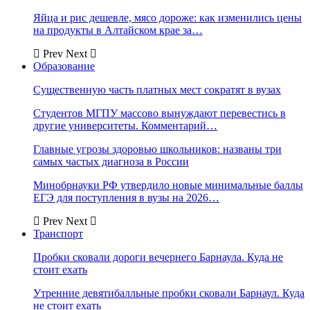
Яйца и рис дешевле, мясо дороже: как изменились цены
на продукты в Алтайском крае за…
Prev
Next
Образование
Существенную часть платных мест сократят в вузах
Студентов МГПУ массово вынуждают перевестись в
другие университеты. Комментарий…
Главные угрозы здоровью школьников: названы три
самых частых диагноза в России
Минобрнауки РФ утвердило новые минимальные баллы
ЕГЭ для поступления в вузы на 2026…
Prev
Next
Транспорт
Пробки сковали дороги вечернего Барнаула. Куда не
стоит ехать
Утренние девятибалльные пробки сковали Барнаул. Куда
не стоит ехать