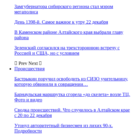
Замгубернатора сибирского региона стал мэром
мегаполиса
День 1398-й. Самое важное к утру 22 декабря
В Каменском районе Алтайского края выбрали главу
района
Зеленский согласился на трехстороннюю встречу с
Россией и США, но с условием
Prev
Next
Происшествия
Бастрыкин поручил освободить из СИЗО учительницу,
которую обвинили в совращении…
Барнаульская маршрутка сгорела «до скелета» возле ТЦ.
Фото и видео
Сводка происшествий. Что случилось в Алтайском крае
с 20 по 22 декабря
Утонул авторитетный бизнесмен из лихих 90-х.
Подробности