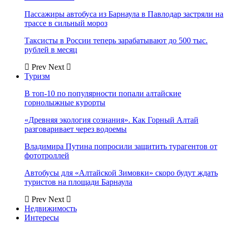
Пассажиры автобуса из Барнаула в Павлодар застряли на
трассе в сильный мороз
Таксисты в России теперь зарабатывают до 500 тыс.
рублей в месяц
Prev
Next
Туризм
В топ-10 по популярности попали алтайские
горнолыжные курорты
«Древняя экология сознания». Как Горный Алтай
разговаривает через водоемы
Владимира Путина попросили защитить турагентов от
фототроллей
Автобусы для «Алтайской Зимовки» скоро будут ждать
туристов на площади Барнаула
Prev
Next
Недвижимость
Интересы