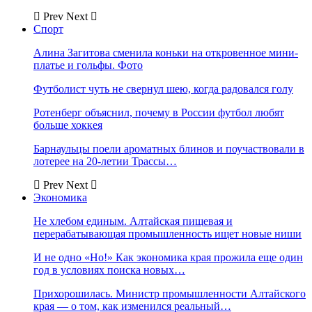
Prev
Next
Спорт
Алина Загитова сменила коньки на откровенное мини-
платье и гольфы. Фото
Футболист чуть не свернул шею, когда радовался голу
Ротенберг объяснил, почему в России футбол любят
больше хоккея
Барнаульцы поели ароматных блинов и поучаствовали в
лотерее на 20-летии Трассы…
Prev
Next
Экономика
Не хлебом единым. Алтайская пищевая и
перерабатывающая промышленность ищет новые ниши
И не одно «Но!» Как экономика края прожила еще один
год в условиях поиска новых…
Прихорошилась. Министр промышленности Алтайского
края — о том, как изменился реальный…