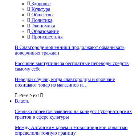
Здоровье
Культура
Общество
Политика
Экономика
Образование
Происшествия
В Славгороде мошенники продолжают обманывать
доверчивых граждан
Россияне выступили за бесплатные переводы средств
самому себе
Нередки случаи, когда славгородцы и яровчане
похищают товар из магазинов и…
Prev
Next
Власть
Сколько проектов заявлено на конкурс Губернаторских
грантов в сфере культуры
Между Алтайским краем и Новосибирской областью
определили точную границу