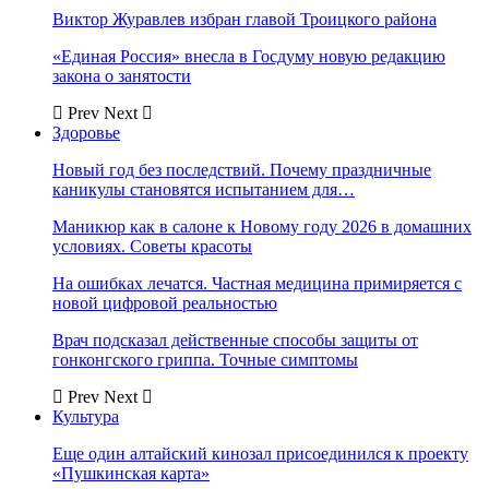
Виктор Журавлев избран главой Троицкого района
«Единая Россия» внесла в Госдуму новую редакцию
закона о занятости
Prev
Next
Здоровье
Новый год без последствий. Почему праздничные
каникулы становятся испытанием для…
Маникюр как в салоне к Новому году 2026 в домашних
условиях. Советы красоты
На ошибках лечатся. Частная медицина примиряется с
новой цифровой реальностью
Врач подсказал действенные способы защиты от
гонконгского гриппа. Точные симптомы
Prev
Next
Культура
Еще один алтайский кинозал присоединился к проекту
«Пушкинская карта»