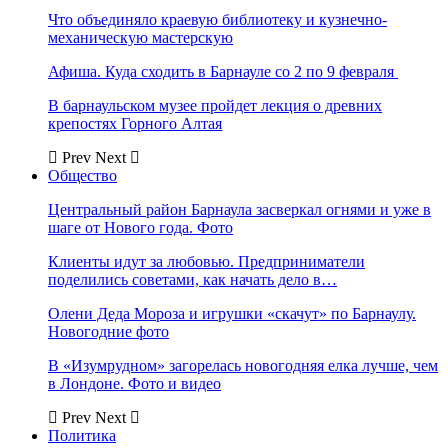
Что объединяло краевую библиотеку и кузнечно-
механическую мастерскую
Афиша. Куда сходить в Барнауле со 2 по 9 февраля
В барнаульском музее пройдет лекция о древних
крепостях Горного Алтая
Prev
Next
Общество
Центральный район Барнаула засверкал огнями и уже в
шаге от Нового года. Фото
Клиенты идут за любовью. Предприниматели
поделились советами, как начать дело в…
Олени Деда Мороза и игрушки «скачут» по Барнаулу.
Новогодние фото
В «Изумрудном» загорелась новогодняя елка лучше, чем
в Лондоне. Фото и видео
Prev
Next
Политика