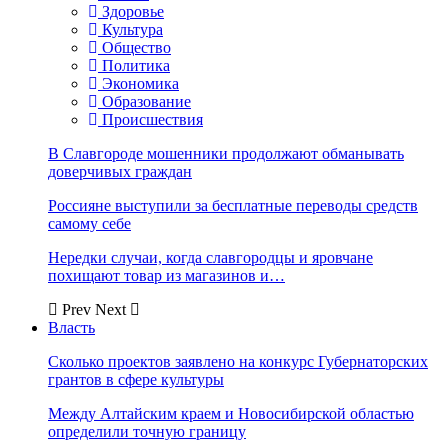
Здоровье
Культура
Общество
Политика
Экономика
Образование
Происшествия
В Славгороде мошенники продолжают обманывать
доверчивых граждан
Россияне выступили за бесплатные переводы средств
самому себе
Нередки случаи, когда славгородцы и яровчане
похищают товар из магазинов и…
Prev
Next
Власть
Сколько проектов заявлено на конкурс Губернаторских
грантов в сфере культуры
Между Алтайским краем и Новосибирской областью
определили точную границу