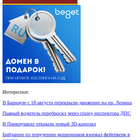
Интересное:
В Барнауле с 18 августа перекрыли движение на пр. Ленина
Пьяный водитель перебросил через спину инспектора ДПС
В Панкрушихе открыли новый 3D-кинозал
Бийчанин по поручению мошенников взорвал фейерверк в