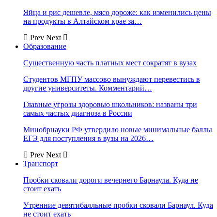
Яйца и рис дешевле, мясо дороже: как изменились цены
на продукты в Алтайском крае за…
Prev
Next
Образование
Существенную часть платных мест сократят в вузах
Студентов МГПУ массово вынуждают перевестись в
другие университеты. Комментарий…
Главные угрозы здоровью школьников: названы три
самых частых диагноза в России
Минобрнауки РФ утвердило новые минимальные баллы
ЕГЭ для поступления в вузы на 2026…
Prev
Next
Транспорт
Пробки сковали дороги вечернего Барнаула. Куда не
стоит ехать
Утренние девятибалльные пробки сковали Барнаул. Куда
не стоит ехать