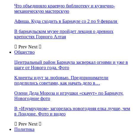
Что объединяло краевую библиотеку и кузнечно-
механическую мастерскую
Афиша. Куда сходить в Барнауле со 2 по 9 февраля
В барнаульском музее пройдет лекция о древних
крепостях Горного Алтая
Prev
Next
Общество
Центральный район Барнаула засверкал огнями и уже в
шаге от Нового года. Фото
Клиенты идут за любовью. Предприниматели
поделились советами, как начать дело в…
Олени Деда Мороза и игрушки «скачут» по Барнаулу.
Новогодние фото
В «Изумрудном» загорелась новогодняя елка лучше, чем
в Лондоне. Фото и видео
Prev
Next
Политика