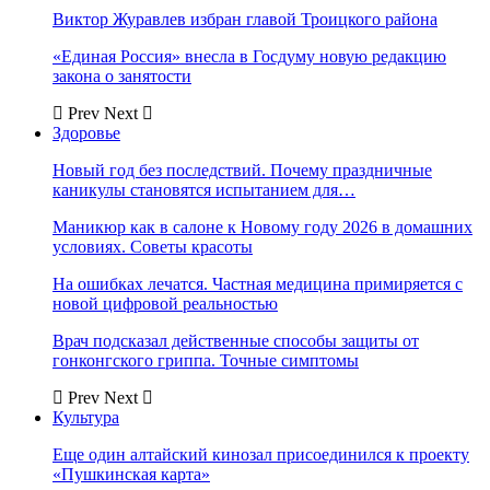
Виктор Журавлев избран главой Троицкого района
«Единая Россия» внесла в Госдуму новую редакцию
закона о занятости
Prev
Next
Здоровье
Новый год без последствий. Почему праздничные
каникулы становятся испытанием для…
Маникюр как в салоне к Новому году 2026 в домашних
условиях. Советы красоты
На ошибках лечатся. Частная медицина примиряется с
новой цифровой реальностью
Врач подсказал действенные способы защиты от
гонконгского гриппа. Точные симптомы
Prev
Next
Культура
Еще один алтайский кинозал присоединился к проекту
«Пушкинская карта»