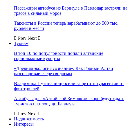
Пассажиры автобуса из Барнаула в Павлодар застряли на
трассе в сильный мороз
Таксисты в России теперь зарабатывают до 500 тыс.
рублей в месяц
Prev
Next
Туризм
В топ-10 по популярности попали алтайские
горнолыжные курорты
«Древняя экология сознания». Как Горный Алтай
разговаривает через водоемы
Владимира Путина попросили защитить турагентов от
фототроллей
Автобусы для «Алтайской Зимовки» скоро будут ждать
туристов на площади Барнаула
Prev
Next
Недвижимость
Интересы