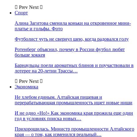
Prev
Next
Спорт
Алина Загитова сменила коньки на откровенное мини-
платье и гольфы. Фото
Футболист чуть не свернул шею, когда радовался голу
Ротенберг объяснил, почему в России футбол любят
больше хоккея
Барнаульцы поели ароматных блинов и поучаствовали в
лотерее на 20-летии Трассы…
Prev
Next
Экономика
Не хлебом единым. Алтайская пищевая и
перерабатывающая промышленность ищет новые ниши
И не одно «Но!» Как экономика края прожила еще один
год в условиях поиска новых…
Прихорошилась. Министр промышленности Алтайского
края — о том, как изменился реальный…