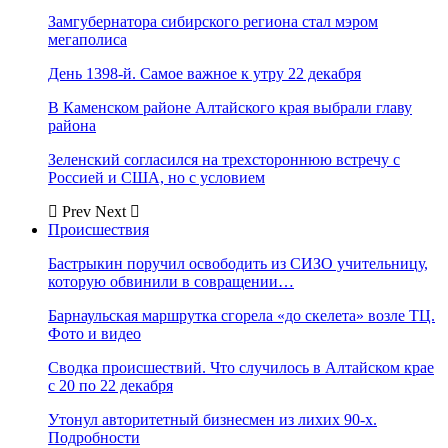
Замгубернатора сибирского региона стал мэром
мегаполиса
День 1398-й. Самое важное к утру 22 декабря
В Каменском районе Алтайского края выбрали главу
района
Зеленский согласился на трехстороннюю встречу с
Россией и США, но с условием
Prev
Next
Происшествия
Бастрыкин поручил освободить из СИЗО учительницу,
которую обвинили в совращении…
Барнаульская маршрутка сгорела «до скелета» возле ТЦ.
Фото и видео
Сводка происшествий. Что случилось в Алтайском крае
с 20 по 22 декабря
Утонул авторитетный бизнесмен из лихих 90-х.
Подробности