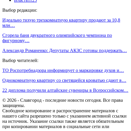
Власть
1125
Выбор редакции:
Идеально тихую трехкомнатную квартиру продают за 10,8
млн…
Сгорела баня двукратного олимпийского чемпиона по
фигурному…
Александр Романенко: Депутаты АКЗС готовы поддержать…
Выбор читателей:
ТО Роспотребнадзора информирует о маркировке духов и…
Однокомнатную квартиру со светящейся кроватью сдают в…
22 диплома получили алтайские сувениры в Всероссийском…
© 2026 - Славгород - последние новости сегодня. Все права
защищены.
Свободное копирование и распространение материалов с
нашего сайта разрешено только с указанием активной ссылки
на источник. Указание ссылки также является обязательным
при копировании материалов в социальные сети или