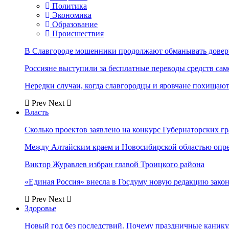
Политика
Экономика
Образование
Происшествия
В Славгороде мошенники продолжают обманывать довер
Россияне выступили за бесплатные переводы средств сам
Нередки случаи, когда славгородцы и яровчане похищают
Prev
Next
Власть
Сколько проектов заявлено на конкурс Губернаторских гр
Между Алтайским краем и Новосибирской областью опр
Виктор Журавлев избран главой Троицкого района
«Единая Россия» внесла в Госдуму новую редакцию закон
Prev
Next
Здоровье
Новый год без последствий. Почему праздничные каник