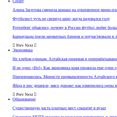
Спорт
Алина Загитова сменила коньки на откровенное мини-пл
Футболист чуть не свернул шею, когда радовался голу
Ротенберг объяснил, почему в России футбол любят боль
Барнаульцы поели ароматных блинов и поучаствовали в 
Prev
Next
Экономика
Не хлебом единым. Алтайская пищевая и перерабатыва
И не одно «Но!» Как экономика края прожила еще один 
Прихорошилась. Министр промышленности Алтайского к
Яйца и рис дешевле, мясо дороже: как изменились цены 
Prev
Next
Образование
Существенную часть платных мест сократят в вузах
Студентов МГПУ массово вынуждают перевестись в дру