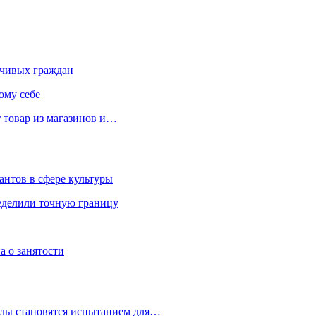
чивых граждан
ому себе
 товар из магазинов и…
антов в сфере культуры
еделили точную границу
а о занятости
улы становятся испытанием для…