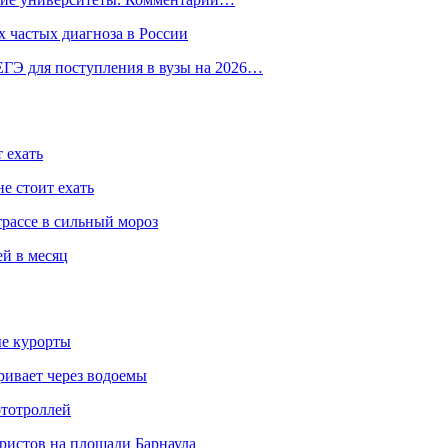
 частых диагноза в России
ГЭ для поступления в вузы на 2026…
 ехать
е стоит ехать
трассе в сильный мороз
ей в месяц
ые курорты
ривает через водоемы
ототроллей
ристов на площади Барнаула