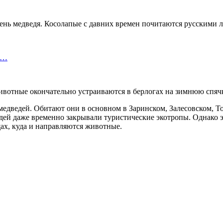
 День медведя. Косолапые с давних времен почитаются русскими 
т…
 животные окончательно устраиваются в берлогах на зимнюю спячк
 медведей. Обитают они в основном в Заринском, Залесовском, 
едей даже временно закрывали туристические экотропы. Однако 
ах, куда и направляются животные.