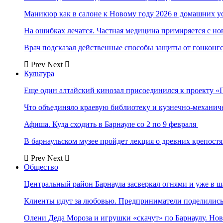
Маникюр как в салоне к Новому году 2026 в домашних у
На ошибках лечатся. Частная медицина примиряется с н
Врач подсказал действенные способы защиты от гонконг
Prev
Next
Культура
Еще один алтайский кинозал присоединился к проекту «
Что объединяло краевую библиотеку и кузнечно-механи
Афиша. Куда сходить в Барнауле со 2 по 9 февраля
В барнаульском музее пройдет лекция о древних крепост
Prev
Next
Общество
Центральный район Барнаула засверкал огнями и уже в ш
Клиенты идут за любовью. Предприниматели поделились 
Олени Деда Мороза и игрушки «скачут» по Барнаулу. Но