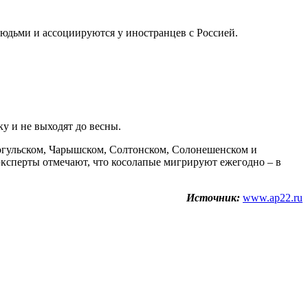
людьми и ассоциируются у иностранцев с Россией.
у и не выходят до весны.
Тогульском, Чарышском, Солтонском, Солонешенском и
эксперты отмечают, что косолапые мигрируют ежегодно – в
Источник:
www.ap22.ru