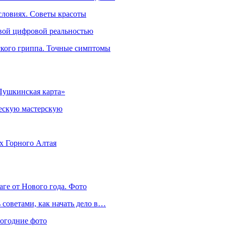
словиях. Советы красоты
овой цифровой реальностью
ского гриппа. Точные симптомы
Пушкинская карта»
ческую мастерскую
ях Горного Алтая
аге от Нового года. Фото
советами, как начать дело в…
вогодние фото