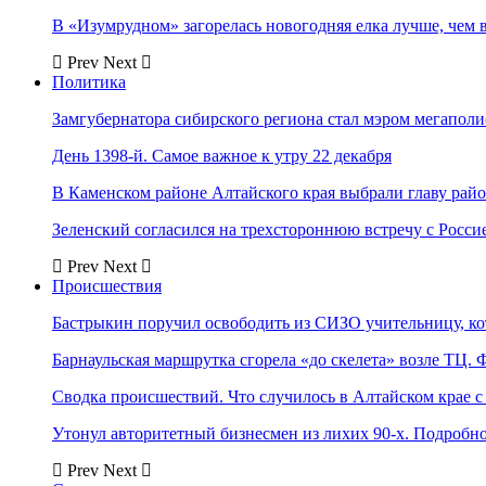
В «Изумрудном» загорелась новогодняя елка лучше, чем 
Prev
Next
Политика
Замгубернатора сибирского региона стал мэром мегаполи
День 1398-й. Самое важное к утру 22 декабря
В Каменском районе Алтайского края выбрали главу рай
Зеленский согласился на трехстороннюю встречу с Росси
Prev
Next
Происшествия
Бастрыкин поручил освободить из СИЗО учительницу, 
Барнаульская маршрутка сгорела «до скелета» возле ТЦ. 
Сводка происшествий. Что случилось в Алтайском крае с 
Утонул авторитетный бизнесмен из лихих 90-х. Подробн
Prev
Next