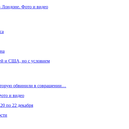
в Лондоне. Фото и видео
са
она
ей и США, но с условием
которую обвинили в совращении…
Фото и видео
20 по 22 декабря
ости