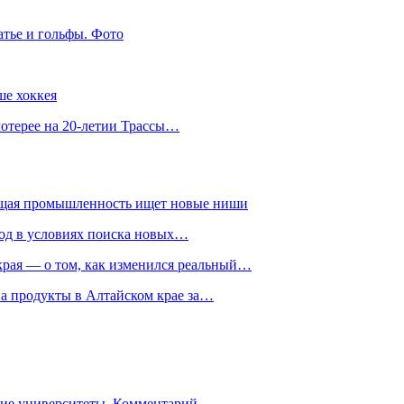
атье и гольфы. Фото
ше хоккея
лотерее на 20-летии Трассы…
ющая промышленность ищет новые ниши
год в условиях поиска новых…
рая — о том, как изменился реальный…
на продукты в Алтайском крае за…
гие университеты. Комментарий…