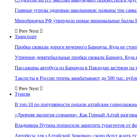
Главные угрозы здоровью школьников: названы три самых
Минобрнауки РФ утвердило новые минимальные баллы Е
Prev
Next
Транспорт
Пробки сковали дороги вечернего Барнаула. Куда не стоит
Утренние девятибалльные пробки сковали Барнаул. Куда н
Пассажиры автобуса из Барнаула в Павлодар застряли на 
Таксисты в России теперь зарабатывают до 500 тыс. рубл
Prev
Next
Туризм
В топ-10 по популярности попали алтайские горнолыжн
«Древняя экология сознания». Как Горный Алтай разгова
Владимира Путина попросили защитить турагентов от ф
Автобусы для «Алтайской Зимовки» скоро будут ждать ту