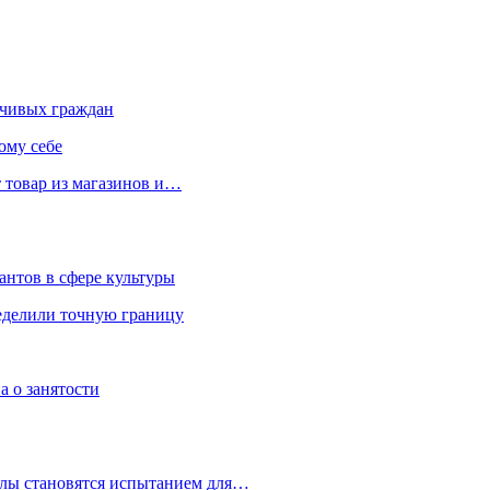
чивых граждан
ому себе
 товар из магазинов и…
антов в сфере культуры
еделили точную границу
а о занятости
улы становятся испытанием для…