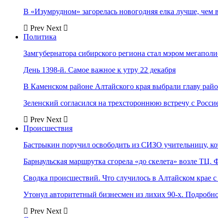
В «Изумрудном» загорелась новогодняя елка лучше, чем 
Prev
Next
Политика
Замгубернатора сибирского региона стал мэром мегаполи
День 1398-й. Самое важное к утру 22 декабря
В Каменском районе Алтайского края выбрали главу рай
Зеленский согласился на трехстороннюю встречу с Росси
Prev
Next
Происшествия
Бастрыкин поручил освободить из СИЗО учительницу, 
Барнаульская маршрутка сгорела «до скелета» возле ТЦ. 
Сводка происшествий. Что случилось в Алтайском крае с 
Утонул авторитетный бизнесмен из лихих 90-х. Подробн
Prev
Next