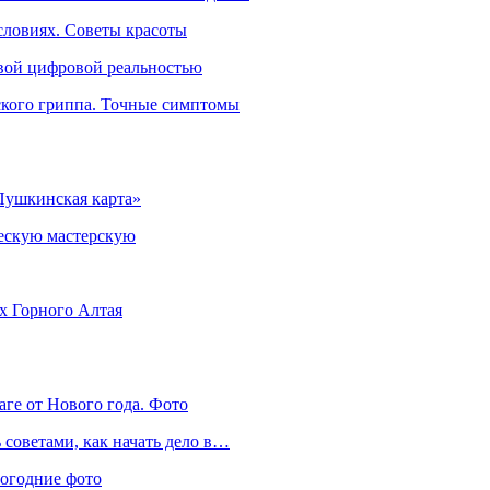
словиях. Советы красоты
овой цифровой реальностью
ского гриппа. Точные симптомы
Пушкинская карта»
ческую мастерскую
ях Горного Алтая
аге от Нового года. Фото
советами, как начать дело в…
вогодние фото