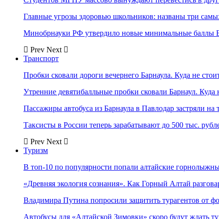
Главные угрозы здоровью школьников: названы три самых
Минобрнауки РФ утвердило новые минимальные баллы Е
Prev
Next
Транспорт
Пробки сковали дороги вечернего Барнаула. Куда не стоит
Утренние девятибалльные пробки сковали Барнаул. Куда н
Пассажиры автобуса из Барнаула в Павлодар застряли на 
Таксисты в России теперь зарабатывают до 500 тыс. рубл
Prev
Next
Туризм
В топ-10 по популярности попали алтайские горнолыжн
«Древняя экология сознания». Как Горный Алтай разгова
Владимира Путина попросили защитить турагентов от ф
Автобусы для «Алтайской Зимовки» скоро будут ждать ту