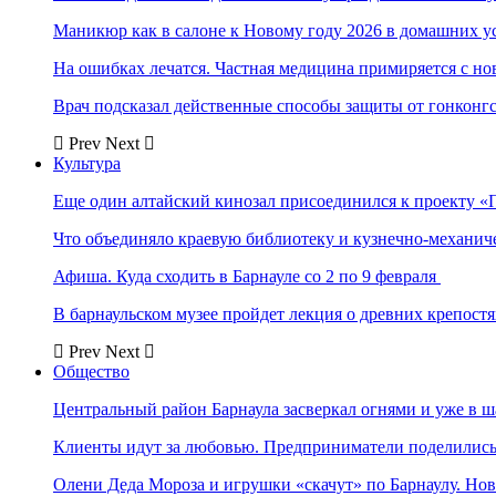
Маникюр как в салоне к Новому году 2026 в домашних у
На ошибках лечатся. Частная медицина примиряется с н
Врач подсказал действенные способы защиты от гонконг
Prev
Next
Культура
Еще один алтайский кинозал присоединился к проекту «
Что объединяло краевую библиотеку и кузнечно-механи
Афиша. Куда сходить в Барнауле со 2 по 9 февраля
В барнаульском музее пройдет лекция о древних крепост
Prev
Next
Общество
Центральный район Барнаула засверкал огнями и уже в ш
Клиенты идут за любовью. Предприниматели поделились 
Олени Деда Мороза и игрушки «скачут» по Барнаулу. Но