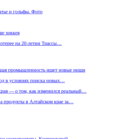
атье и гольфы. Фото
ше хоккея
лотерее на 20-летии Трассы…
ющая промышленность ищет новые ниши
год в условиях поиска новых…
рая — о том, как изменился реальный…
на продукты в Алтайском крае за…
гие университеты. Комментарий…