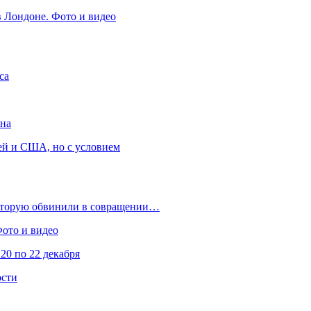
в Лондоне. Фото и видео
са
она
ей и США, но с условием
которую обвинили в совращении…
Фото и видео
20 по 22 декабря
ости