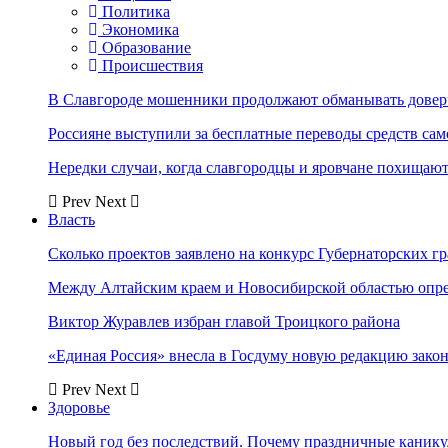
Политика
Экономика
Образование
Происшествия
В Славгороде мошенники продолжают обманывать довер
Россияне выступили за бесплатные переводы средств сам
Нередки случаи, когда славгородцы и яровчане похищают
Prev
Next
Власть
Сколько проектов заявлено на конкурс Губернаторских гр
Между Алтайским краем и Новосибирской областью опр
Виктор Журавлев избран главой Троицкого района
«Единая Россия» внесла в Госдуму новую редакцию закон
Prev
Next
Здоровье
Новый год без последствий. Почему праздничные каник