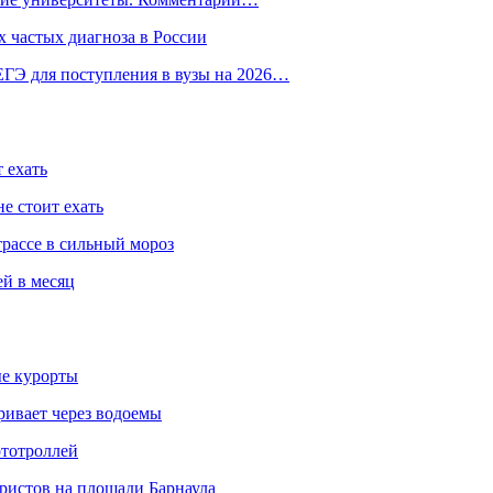
 частых диагноза в России
ГЭ для поступления в вузы на 2026…
 ехать
е стоит ехать
трассе в сильный мороз
ей в месяц
ые курорты
ривает через водоемы
ототроллей
ристов на площади Барнаула