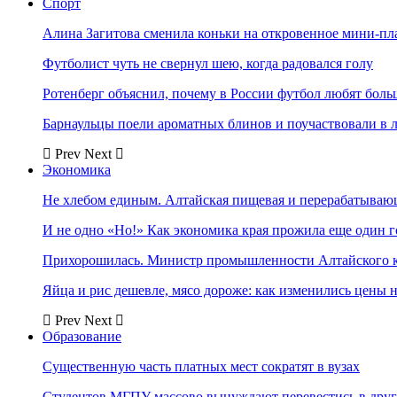
Спорт
Алина Загитова сменила коньки на откровенное мини-пл
Футболист чуть не свернул шею, когда радовался голу
Ротенберг объяснил, почему в России футбол любят боль
Барнаульцы поели ароматных блинов и поучаствовали в 
Prev
Next
Экономика
Не хлебом единым. Алтайская пищевая и перерабатыва
И не одно «Но!» Как экономика края прожила еще один 
Прихорошилась. Министр промышленности Алтайского к
Яйца и рис дешевле, мясо дороже: как изменились цены 
Prev
Next
Образование
Существенную часть платных мест сократят в вузах
Студентов МГПУ массово вынуждают перевестись в дру