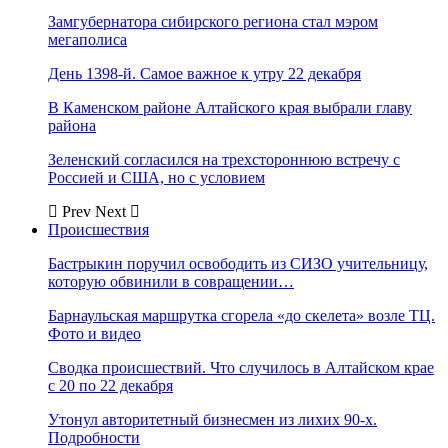
Замгубернатора сибирского региона стал мэром
мегаполиса
День 1398-й. Самое важное к утру 22 декабря
В Каменском районе Алтайского края выбрали главу
района
Зеленский согласился на трехстороннюю встречу с
Россией и США, но с условием
Prev
Next
Происшествия
Бастрыкин поручил освободить из СИЗО учительницу,
которую обвинили в совращении…
Барнаульская маршрутка сгорела «до скелета» возле ТЦ.
Фото и видео
Сводка происшествий. Что случилось в Алтайском крае
с 20 по 22 декабря
Утонул авторитетный бизнесмен из лихих 90-х.
Подробности