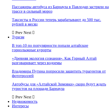
Пассажиры автобуса из Барнаула в Павлодар застряли на
трассе в сильный мороз
Таксисты в России теперь зарабатывают до 500 тыс.
рублей в месяц
Prev
Next
Туризм
В топ-10 по популярности попали алтайские
горнолыжные курорты
«Древняя экология сознания». Как Горный Алтай
разговаривает через водоемы
Владимира Путина попросили защитить турагентов от
фототроллей
Автобусы для «Алтайской Зимовки» скоро будут ждать
туристов на площади Барнаула
Prev
Next
Недвижимость
Интересы