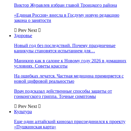
Виктор Журавлев избран главой Троицкого района
«Единая Россия» внесла в Госдуму новую редакцию
закона о занятости
Prev
Next
Здоровье
Новый год без последствий. Почему праздничные
каникулы становятся испытанием для…
Маникюр как в салоне к Новому году 2026 в домашних
условиях. Советы красоты
На ошибках лечатся. Частная медицина примиряется с
новой цифровой реальностью
Врач подсказал действенные способы защиты от
гонконгского гриппа. Точные симптомы
Prev
Next
Культура
Еще один алтайский кинозал присоединился к проекту
«Пушкинская карта»