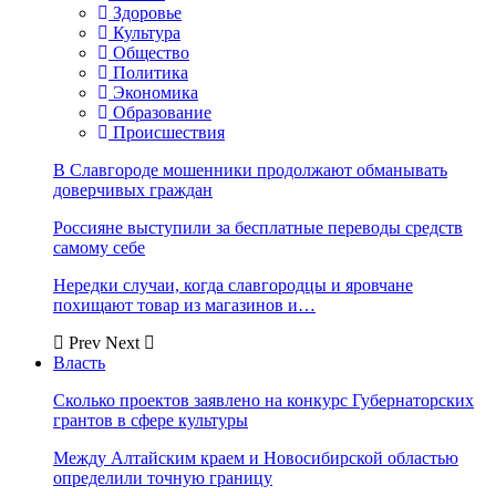
Здоровье
Культура
Общество
Политика
Экономика
Образование
Происшествия
В Славгороде мошенники продолжают обманывать
доверчивых граждан
Россияне выступили за бесплатные переводы средств
самому себе
Нередки случаи, когда славгородцы и яровчане
похищают товар из магазинов и…
Prev
Next
Власть
Сколько проектов заявлено на конкурс Губернаторских
грантов в сфере культуры
Между Алтайским краем и Новосибирской областью
определили точную границу