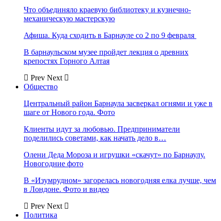
Что объединяло краевую библиотеку и кузнечно-
механическую мастерскую
Афиша. Куда сходить в Барнауле со 2 по 9 февраля
В барнаульском музее пройдет лекция о древних
крепостях Горного Алтая
Prev
Next
Общество
Центральный район Барнаула засверкал огнями и уже в
шаге от Нового года. Фото
Клиенты идут за любовью. Предприниматели
поделились советами, как начать дело в…
Олени Деда Мороза и игрушки «скачут» по Барнаулу.
Новогодние фото
В «Изумрудном» загорелась новогодняя елка лучше, чем
в Лондоне. Фото и видео
Prev
Next
Политика