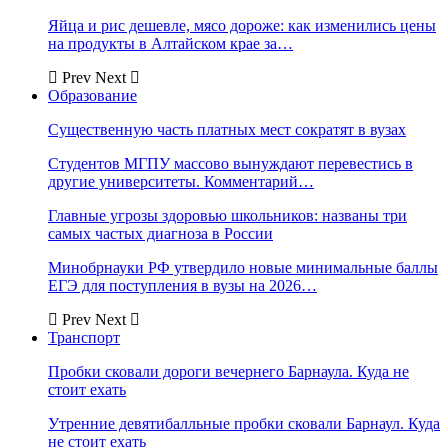
Яйца и рис дешевле, мясо дороже: как изменились цены
на продукты в Алтайском крае за…
Prev
Next
Образование
Существенную часть платных мест сократят в вузах
Студентов МГПУ массово вынуждают перевестись в
другие университеты. Комментарий…
Главные угрозы здоровью школьников: названы три
самых частых диагноза в России
Минобрнауки РФ утвердило новые минимальные баллы
ЕГЭ для поступления в вузы на 2026…
Prev
Next
Транспорт
Пробки сковали дороги вечернего Барнаула. Куда не
стоит ехать
Утренние девятибалльные пробки сковали Барнаул. Куда
не стоит ехать