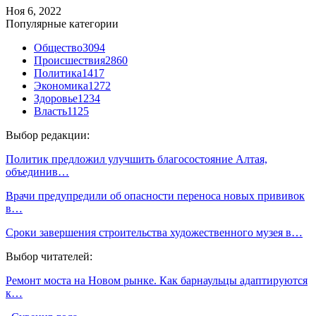
Ноя 6, 2022
Популярные категории
Общество
3094
Происшествия
2860
Политика
1417
Экономика
1272
Здоровье
1234
Власть
1125
Выбор редакции:
Политик предложил улучшить благосостояние Алтая,
объединив…
Врачи предупредили об опасности переноса новых прививок
в…
Сроки завершения строительства художественного музея в…
Выбор читателей:
Ремонт моста на Новом рынке. Как барнаульцы адаптируются
к…