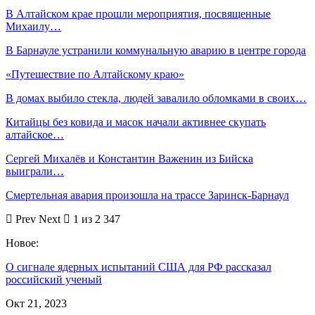
В Алтайском крае прошли мероприятия, посвященные
Михаилу…
В Барнауле устранили коммунальную аварию в центре города
«Путешествие по Алтайскому краю»
В домах выбило стекла, людей завалило обломками в своих…
Китайцы без ковида и масок начали активнее скупать
алтайское…
Сергей Михалёв и Константин Важенин из Бийска
выиграли…
Смертельная авария произошла на трассе Заринск-Барнаул
Prev
Next
1 из 2 347
Новое:
О сигнале ядерных испытаний США для РФ рассказал
российский ученый
Окт 21, 2023