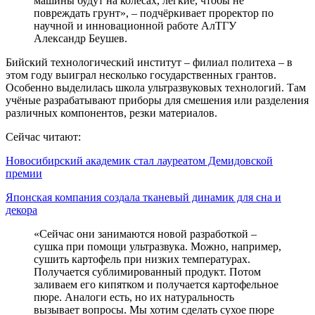
машины будут на колёсах, лёгкие, чтобы не
повреждать грунт», – подчёркивает проректор по
научной и инновационной работе АлТГУ
Александр Беушев.
Бийский технологический институт – филиал политеха – в
этом году выиграл несколько государственных грантов.
Особенно выделилась школа ультразвуковых технологий. Там
учёные разрабатывают приборы для смешения или разделения
различных компонентов, резки материалов.
Сейчас читают:
Новосибирский академик стал лауреатом Демидовской
премии
Японская компания создала тканевый динамик для сна и
декора
«Сейчас они занимаются новой разработкой –
сушка при помощи ультразвука. Можно, например,
сушить картофель при низких температурах.
Получается сублимированный продукт. Потом
заливаем его кипятком и получается картофельное
пюре. Аналоги есть, но их натуральность
вызывает вопросы. Мы хотим сделать сухое пюре