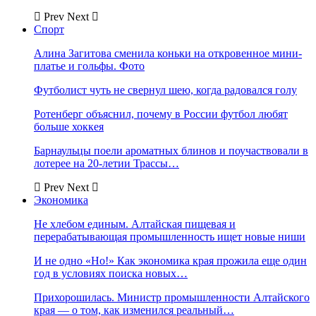
Prev
Next
Спорт
Алина Загитова сменила коньки на откровенное мини-
платье и гольфы. Фото
Футболист чуть не свернул шею, когда радовался голу
Ротенберг объяснил, почему в России футбол любят
больше хоккея
Барнаульцы поели ароматных блинов и поучаствовали в
лотерее на 20-летии Трассы…
Prev
Next
Экономика
Не хлебом единым. Алтайская пищевая и
перерабатывающая промышленность ищет новые ниши
И не одно «Но!» Как экономика края прожила еще один
год в условиях поиска новых…
Прихорошилась. Министр промышленности Алтайского
края — о том, как изменился реальный…