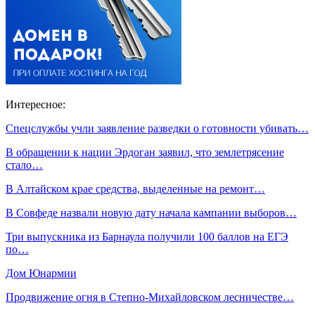
Интересное:
Спецслужбы учли заявление разведки о готовности убивать…
В обращении к нации Эрдоган заявил, что землетрясение
стало…
В Алтайском крае средства, выделенные на ремонт…
В Совфеде назвали новую дату начала кампании выборов…
Три выпускника из Барнаула получили 100 баллов на ЕГЭ
по…
Дом Юнармии
Продвижение огня в Степно-Михайловском лесничестве…