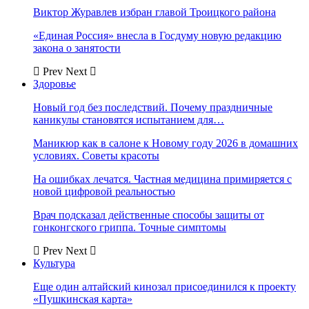
Виктор Журавлев избран главой Троицкого района
«Единая Россия» внесла в Госдуму новую редакцию
закона о занятости
Prev
Next
Здоровье
Новый год без последствий. Почему праздничные
каникулы становятся испытанием для…
Маникюр как в салоне к Новому году 2026 в домашних
условиях. Советы красоты
На ошибках лечатся. Частная медицина примиряется с
новой цифровой реальностью
Врач подсказал действенные способы защиты от
гонконгского гриппа. Точные симптомы
Prev
Next
Культура
Еще один алтайский кинозал присоединился к проекту
«Пушкинская карта»