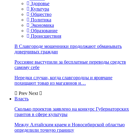
Здоровье
Культура
Общество
Политика
Экономика
Образование
Происшествия
В Славгороде мошенники продолжают обманывать
доверчивых граждан
Россияне выступили за бесплатные переводы средств
самому себе
Нередки случаи, когда славгородцы и яровчане
похищают товар из магазинов и…
Prev
Next
Власть
Сколько проектов заявлено на конкурс Губернаторских
грантов в сфере культуры
Между Алтайским краем и Новосибирской областью
определили точную границу