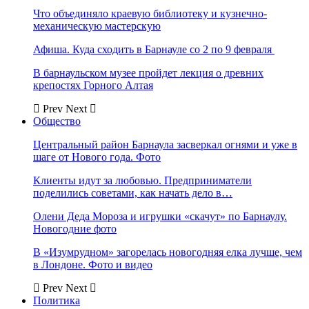
Что объединяло краевую библиотеку и кузнечно-
механическую мастерскую
Афиша. Куда сходить в Барнауле со 2 по 9 февраля
В барнаульском музее пройдет лекция о древних
крепостях Горного Алтая
Prev
Next
Общество
Центральный район Барнаула засверкал огнями и уже в
шаге от Нового года. Фото
Клиенты идут за любовью. Предприниматели
поделились советами, как начать дело в…
Олени Деда Мороза и игрушки «скачут» по Барнаулу.
Новогодние фото
В «Изумрудном» загорелась новогодняя елка лучше, чем
в Лондоне. Фото и видео
Prev
Next
Политика