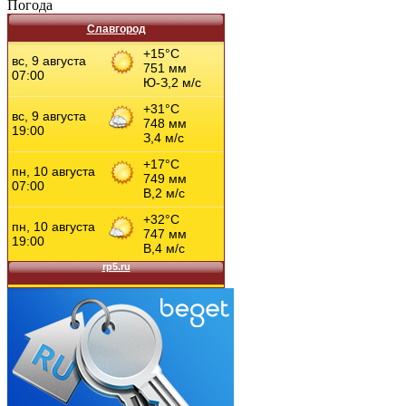
Погода
Славгород