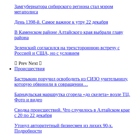
Замгубернатора сибирского региона стал мэром
мегаполиса
День 1398-й. Самое важное к утру 22 декабря
В Каменском районе Алтайского края выбрали главу
района
Зеленский согласился на трехстороннюю встречу с
Россией и США, но с условием
Prev
Next
Происшествия
Бастрыкин поручил освободить из СИЗО учительницу,
которую обвинили в совращении…
Барнаульская маршрутка сгорела «до скелета» возле ТЦ.
Фото и видео
Сводка происшествий. Что случилось в Алтайском крае
с 20 по 22 декабря
Утонул авторитетный бизнесмен из лихих 90-х.
Подробности