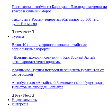
Пассажиры автобуса из Барнаула в Павлодар застряли на
трассе в сильный мороз
Таксисты в России теперь зарабатывают до 500 тыс.
рублей в месяц
Prev
Next
Туризм
В топ-10 по популярности попали алтайские
горнолыжные курорты
«Древняя экология сознания». Как Горный Алтай
разговаривает через водоемы
Владимира Путина попросили защитить турагентов от
фототроллей
Автобусы для «Алтайской Зимовки» скоро будут ждать
туристов на площади Барнаула
Prev
Next
Недвижимость
Интересы