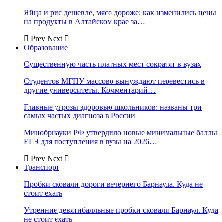
Яйца и рис дешевле, мясо дороже: как изменились цены
на продукты в Алтайском крае за…
Prev
Next
Образование
Существенную часть платных мест сократят в вузах
Студентов МГПУ массово вынуждают перевестись в
другие университеты. Комментарий…
Главные угрозы здоровью школьников: названы три
самых частых диагноза в России
Минобрнауки РФ утвердило новые минимальные баллы
ЕГЭ для поступления в вузы на 2026…
Prev
Next
Транспорт
Пробки сковали дороги вечернего Барнаула. Куда не
стоит ехать
Утренние девятибалльные пробки сковали Барнаул. Куда
не стоит ехать