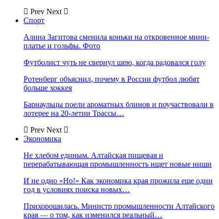
Prev
Next
Спорт
Алина Загитова сменила коньки на откровенное мини-
платье и гольфы. Фото
Футболист чуть не свернул шею, когда радовался голу
Ротенберг объяснил, почему в России футбол любят
больше хоккея
Барнаульцы поели ароматных блинов и поучаствовали в
лотерее на 20-летии Трассы…
Prev
Next
Экономика
Не хлебом единым. Алтайская пищевая и
перерабатывающая промышленность ищет новые ниши
И не одно «Но!» Как экономика края прожила еще один
год в условиях поиска новых…
Прихорошилась. Министр промышленности Алтайского
края — о том, как изменился реальный…