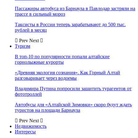
Пассажиры автобуса из Барнаула в Павлодар застряли на
трассе в сильный мороз
Таксисты в России теперь зарабатывают до 500 тыс.
рублей в месяц
Prev
Next
Туризм
В топ-10 по популярности попали алтайские
горнолыжные курорты
«Древняя экология сознания». Как Горный Алтай
разговаривает через водоемы
Владимира Путина попросили защитить турагентов от
фототроллей
Автобусы для «Алтайской Зимовки» скоро будут ждать
туристов на площади Барнаула
Prev
Next
Недвижимость
Интересы