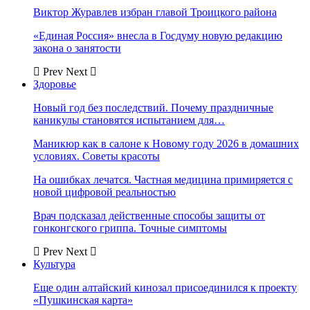
Виктор Журавлев избран главой Троицкого района
«Единая Россия» внесла в Госдуму новую редакцию
закона о занятости
Prev
Next
Здоровье
Новый год без последствий. Почему праздничные
каникулы становятся испытанием для…
Маникюр как в салоне к Новому году 2026 в домашних
условиях. Советы красоты
На ошибках лечатся. Частная медицина примиряется с
новой цифровой реальностью
Врач подсказал действенные способы защиты от
гонконгского гриппа. Точные симптомы
Prev
Next
Культура
Еще один алтайский кинозал присоединился к проекту
«Пушкинская карта»