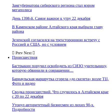
Замгубернатора сибирского региона стал мэром
мегаполиса
День 1398-й. Самое важное к утру 22 декабря
В Каменском районе Алтайского края выбрали главу
района
Зеленский согласился на трехстороннюю встречу с
Россией и США, но с условием
Prev
Next
Происшествия
Бастрыкин поручил освободить из СИЗО учительницу,
которую обвинили в совращении…
Барнаульская маршрутка сгорела «до скелета» возле ТЦ.
Фото и видео
Сводка происшествий. Что случилось в Алтайском крае
с 20 по 22 декабря
Утонул авторитетный бизнесмен из лихих 90-х.
Подробности