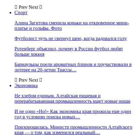
Prev
Next
Спорт
Алина Загитова сменила коньки на откровенное мини-
платье и гольфы. Фото
Футболист чуть не свернул шею, когда радовался голу
Ротенберг объяснил, почему в России футбол любят
больше хоккея
Барнаульцы поели ароматных блинов и поучаствовали в
лотерее на 20-летии Трассы…
Prev
Next
Экономика
Не хлебом единым. Алтайская пищевая и
перерабатывающая промышленность ищет новые ниши
И не одно «Но!» Как экономика края прожила еще один
год в условиях поиска новых…
Прихорошилась. Министр промышленности Алтайского
края — о том, как изменился реальный…