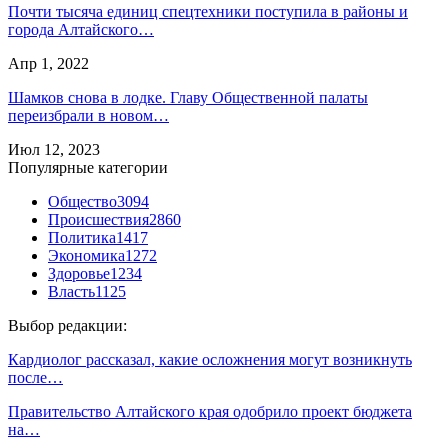
Почти тысяча единиц спецтехники поступила в районы и
города Алтайского…
Апр 1, 2022
Шамков снова в лодке. Главу Общественной палаты
переизбрали в новом…
Июл 12, 2023
Популярные категории
Общество
3094
Происшествия
2860
Политика
1417
Экономика
1272
Здоровье
1234
Власть
1125
Выбор редакции:
Кардиолог рассказал, какие осложнения могут возникнуть
после…
Правительство Алтайского края одобрило проект бюджета
на…