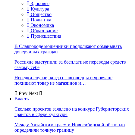
Здоровье
Культура
Общество
Политика
Экономика
Образование
Происшествия
В Славгороде мошенники продолжают обманывать
доверчивых граждан
Россияне выступили за бесплатные переводы средств
самому себе
Нередки случаи, когда славгородцы и яровчане
похищают товар из магазинов и…
Prev
Next
Власть
Сколько проектов заявлено на конкурс Губернаторских
грантов в сфере культуры
Между Алтайским краем и Новосибирской областью
определили точную границу