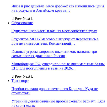
Яйца и рис дешевле, мясо дороже: как изменились цены
на продукты в Алтайском крае за…
Prev
Next
Образование
Существенную часть платных мест сократят в вузах
Студентов МГПУ массово вынуждают перевестись в
другие университеты. Комментарий…
Главные угрозы здоровью школьников: названы три
самых частых диагноза в России
Минобрнауки РФ утвердило новые минимальные баллы
ЕГЭ для поступления в вузы на 2026…
Prev
Next
Транспорт
Пробки сковали дороги вечернего Барнаула. Куда не
стоит ехать
Утренние девятибалльные пробки сковали Барнаул. Куда
не стоит ехать