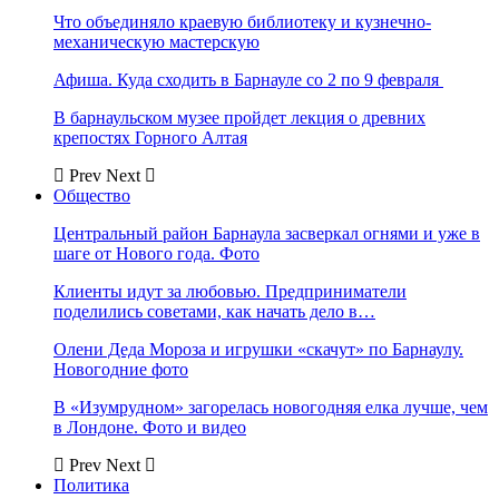
Что объединяло краевую библиотеку и кузнечно-
механическую мастерскую
Афиша. Куда сходить в Барнауле со 2 по 9 февраля
В барнаульском музее пройдет лекция о древних
крепостях Горного Алтая
Prev
Next
Общество
Центральный район Барнаула засверкал огнями и уже в
шаге от Нового года. Фото
Клиенты идут за любовью. Предприниматели
поделились советами, как начать дело в…
Олени Деда Мороза и игрушки «скачут» по Барнаулу.
Новогодние фото
В «Изумрудном» загорелась новогодняя елка лучше, чем
в Лондоне. Фото и видео
Prev
Next
Политика