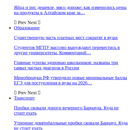
Яйца и рис дешевле, мясо дороже: как изменились цены
на продукты в Алтайском крае за…
Prev
Next
Образование
Существенную часть платных мест сократят в вузах
Студентов МГПУ массово вынуждают перевестись в
другие университеты. Комментарий…
Главные угрозы здоровью школьников: названы три
самых частых диагноза в России
Минобрнауки РФ утвердило новые минимальные баллы
ЕГЭ для поступления в вузы на 2026…
Prev
Next
Транспорт
Пробки сковали дороги вечернего Барнаула. Куда не
стоит ехать
Утренние девятибалльные пробки сковали Барнаул. Куда
не стоит ехать