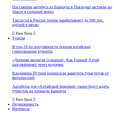
Пассажиры автобуса из Барнаула в Павлодар застряли на
трассе в сильный мороз
Таксисты в России теперь зарабатывают до 500 тыс.
рублей в месяц
Prev
Next
Туризм
В топ-10 по популярности попали алтайские
горнолыжные курорты
«Древняя экология сознания». Как Горный Алтай
разговаривает через водоемы
Владимира Путина попросили защитить турагентов от
фототроллей
Автобусы для «Алтайской Зимовки» скоро будут ждать
туристов на площади Барнаула
Prev
Next
Недвижимость
Интересы