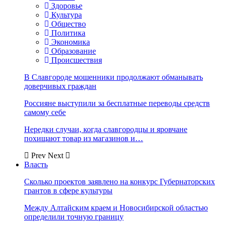
Здоровье
Культура
Общество
Политика
Экономика
Образование
Происшествия
В Славгороде мошенники продолжают обманывать
доверчивых граждан
Россияне выступили за бесплатные переводы средств
самому себе
Нередки случаи, когда славгородцы и яровчане
похищают товар из магазинов и…
Prev
Next
Власть
Сколько проектов заявлено на конкурс Губернаторских
грантов в сфере культуры
Между Алтайским краем и Новосибирской областью
определили точную границу