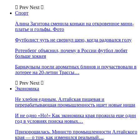
Prev
Next
Спорт
Алина Загитова сменила коньки на откровенное мини-
платье и гольфы. Фото
Футболист чуть не свернул шею, когда радовался голу
Ротенберг объяснил, почему в России футбол любят
больше хоккея
Барнаульцы поели ароматных блинов и поучаствовали в
лотерее на 20-летии Трассы…
Prev
Next
Экономика
Не хлебом единым. Алтайская пищевая и
перерабатывающая промышленность ищет новые ниши
И не одно «Но!» Как экономика края прожила еще один
год в условиях поиска новых…
Прихорошилась. Министр промышленности Алтайского
края — о том, как изменился реальный…