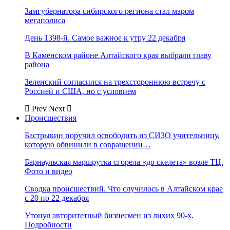
Замгубернатора сибирского региона стал мэром
мегаполиса
День 1398-й. Самое важное к утру 22 декабря
В Каменском районе Алтайского края выбрали главу
района
Зеленский согласился на трехстороннюю встречу с
Россией и США, но с условием
Prev
Next
Происшествия
Бастрыкин поручил освободить из СИЗО учительницу,
которую обвинили в совращении…
Барнаульская маршрутка сгорела «до скелета» возле ТЦ.
Фото и видео
Сводка происшествий. Что случилось в Алтайском крае
с 20 по 22 декабря
Утонул авторитетный бизнесмен из лихих 90-х.
Подробности