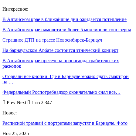
Интересное:
В Алтайском крае в ближайшие дни ожидается потепление
В Алтайском крае намолотили более 5 миллионов тонн зерна
Страшное ДТП на трассе Новосибирск-Барнаул
На барнаульском Арбате состоится этнический концерт
В Алтайском крае пресечена пропаганда грабительских
раскопок
Оторвали все кнопки. Где в Барнауле можно сдать смартфон
на …
Федеральный Роспотребнадзор окончательно снял все…
Prev
Next
1 из 2 347
Новое:
Расписной трамвай с портретами запустят в Барнауле. Фото
Ноя 25, 2025