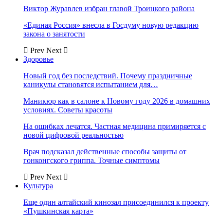
Виктор Журавлев избран главой Троицкого района
«Единая Россия» внесла в Госдуму новую редакцию
закона о занятости
Prev
Next
Здоровье
Новый год без последствий. Почему праздничные
каникулы становятся испытанием для…
Маникюр как в салоне к Новому году 2026 в домашних
условиях. Советы красоты
На ошибках лечатся. Частная медицина примиряется с
новой цифровой реальностью
Врач подсказал действенные способы защиты от
гонконгского гриппа. Точные симптомы
Prev
Next
Культура
Еще один алтайский кинозал присоединился к проекту
«Пушкинская карта»