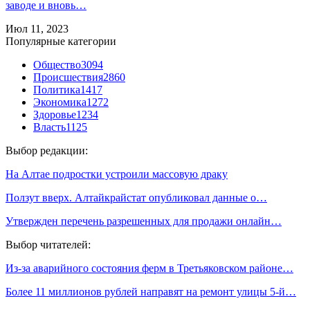
заводе и вновь…
Июл 11, 2023
Популярные категории
Общество
3094
Происшествия
2860
Политика
1417
Экономика
1272
Здоровье
1234
Власть
1125
Выбор редакции:
На Алтае подростки устроили массовую драку
Ползут вверх. Алтайкрайстат опубликовал данные о…
Утвержден перечень разрешенных для продажи онлайн…
Выбор читателей:
Из-за аварийного состояния ферм в Третьяковском районе…
Более 11 миллионов рублей направят на ремонт улицы 5-й…