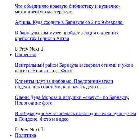
Что объединяло краевую библиотеку и кузнечно-
механическую мастерскую
Афиша. Куда сходить в Барнауле со 2 по 9 февраля
В барнаульском музее пройдет лекция о древних
крепостях Горного Алтая
Prev
Next
Общество
Центральный район Барнаула засверкал огнями и уже в
шаге от Нового года. Фото
Клиенты идут за любовью. Предприниматели
поделились советами, как начать дело в…
Олени Деда Мороза и игрушки «скачут» по Барнаулу.
Новогодние фото
В «Изумрудном» загорелась новогодняя елка лучше, чем
в Лондоне. Фото и видео
Prev
Next
Политика