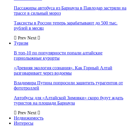
Пассажиры автобуса из Барнаула в Павлодар застряли на
трассе в сильный мороз
Таксисты в России теперь зарабатывают до 500 тыс.
рублей в месяц
Prev
Next
Туризм
В топ-10 по популярности попали алтайские
горнолыжные курорты
«Древняя экология сознания». Как Горный Алтай
разговаривает через водоемы
Владимира Путина попросили защитить турагентов от
фототроллей
Автобусы для «Алтайской Зимовки» скоро будут ждать
туристов на площади Барнаула
Prev
Next
Недвижимость
Интересы