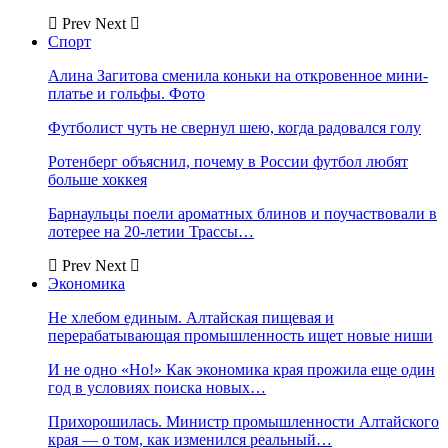
Prev
Next
Спорт
Алина Загитова сменила коньки на откровенное мини-
платье и гольфы. Фото
Футболист чуть не свернул шею, когда радовался голу
Ротенберг объяснил, почему в России футбол любят
больше хоккея
Барнаульцы поели ароматных блинов и поучаствовали в
лотерее на 20-летии Трассы…
Prev
Next
Экономика
Не хлебом единым. Алтайская пищевая и
перерабатывающая промышленность ищет новые ниши
И не одно «Но!» Как экономика края прожила еще один
год в условиях поиска новых…
Прихорошилась. Министр промышленности Алтайского
края — о том, как изменился реальный…