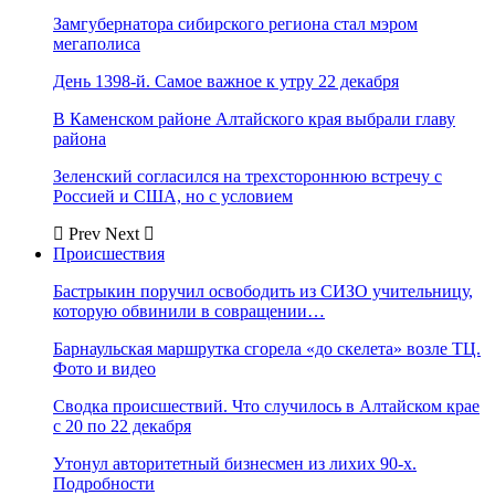
Замгубернатора сибирского региона стал мэром
мегаполиса
День 1398-й. Самое важное к утру 22 декабря
В Каменском районе Алтайского края выбрали главу
района
Зеленский согласился на трехстороннюю встречу с
Россией и США, но с условием
Prev
Next
Происшествия
Бастрыкин поручил освободить из СИЗО учительницу,
которую обвинили в совращении…
Барнаульская маршрутка сгорела «до скелета» возле ТЦ.
Фото и видео
Сводка происшествий. Что случилось в Алтайском крае
с 20 по 22 декабря
Утонул авторитетный бизнесмен из лихих 90-х.
Подробности