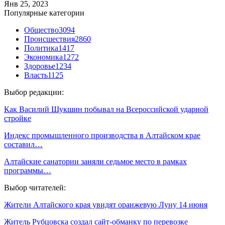
Янв 25, 2023
Популярные категории
Общество
3094
Происшествия
2860
Политика
1417
Экономика
1272
Здоровье
1234
Власть
1125
Выбор редакции:
Как Василий Шукшин побывал на Всероссийской ударной
стройке
Индекс промышленного производства в Алтайском крае
составил…
Алтайские санатории заняли седьмое место в рамках
программы…
Выбор читателей:
Жители Алтайского края увидят оранжевую Луну 14 июня
Житель Рубцовска создал сайт-обманку по перевозке