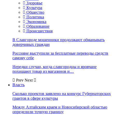
Здоровье
Культура
Общество
Политика
Экономика
Образование
Происшествия
В Славгороде мошенники продолжают обманывать
доверчивых граждан
Россияне выступили за бесплатные переводы средств
самому себе
Нередки случаи, когда славгородцы и яровчане
похищают товар из магазинов и…
Prev
Next
Власть
Сколько проектов заявлено на конкурс Губернаторских
грантов в сфере культуры
Между Алтайским краем и Новосибирской областью
определили точную границу