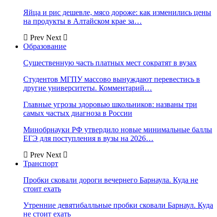
Яйца и рис дешевле, мясо дороже: как изменились цены
на продукты в Алтайском крае за…
Prev
Next
Образование
Существенную часть платных мест сократят в вузах
Студентов МГПУ массово вынуждают перевестись в
другие университеты. Комментарий…
Главные угрозы здоровью школьников: названы три
самых частых диагноза в России
Минобрнауки РФ утвердило новые минимальные баллы
ЕГЭ для поступления в вузы на 2026…
Prev
Next
Транспорт
Пробки сковали дороги вечернего Барнаула. Куда не
стоит ехать
Утренние девятибалльные пробки сковали Барнаул. Куда
не стоит ехать