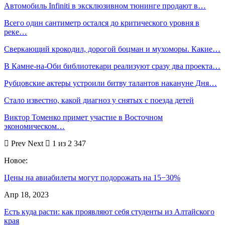
Автомобиль Infiniti в эксклюзивном тюнинге продают в…
Всего один сантиметр остался до критического уровня в
реке…
Сверкающий крокодил, дорогой боцман и мухоморы. Какие…
В Камне-на-Оби библиотекари реализуют сразу два проекта…
Рубцовские актеры устроили битву талантов накануне Дня…
Стало известно, какой диагноз у снятых с поезда детей
Виктор Томенко примет участие в Восточном
экономическом…
Prev
Next
1 из 2 347
Новое:
Цены на авиабилеты могут подорожать на 15−30%
Апр 18, 2023
Есть куда расти: как проявляют себя студенты из Алтайского
края