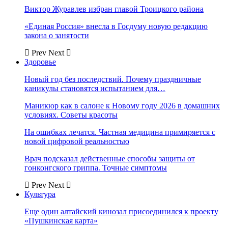
Виктор Журавлев избран главой Троицкого района
«Единая Россия» внесла в Госдуму новую редакцию
закона о занятости
Prev
Next
Здоровье
Новый год без последствий. Почему праздничные
каникулы становятся испытанием для…
Маникюр как в салоне к Новому году 2026 в домашних
условиях. Советы красоты
На ошибках лечатся. Частная медицина примиряется с
новой цифровой реальностью
Врач подсказал действенные способы защиты от
гонконгского гриппа. Точные симптомы
Prev
Next
Культура
Еще один алтайский кинозал присоединился к проекту
«Пушкинская карта»