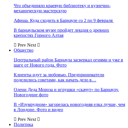
Что объединяло краевую библиотеку и кузнечно-
механическую мастерскую
Афиша. Куда сходить в Барнауле со 2 по 9 февраля
В барнаульском музее пройдет лекция о древних
крепостях Горного Алтая
Prev
Next
Общество
Центральный район Барнаула засверкал огнями и уже в
шаге от Нового года. Фото
Клиенты идут за любовью. Предприниматели
поделились советами, как начать дело в…
Олени Деда Мороза и игрушки «скачут» по Барнаулу.
Новогодние фото
В «Изумрудном» загорелась новогодняя елка лучше, чем
в Лондоне. Фото и видео
Prev
Next
Политика