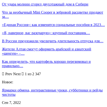
От удара молнии сгорел двухэтажный дом в Сибири
Что за необычный Mini Cooper в зебровой расцветке продают
за…
«Единая Россия»: как изменятся социальные пособия в 2023…
«Я, наверное, вас разочарую»: крупный поставщик…
В России предложили увеличить длительность отпуска для…
Жители Алтая смогут оформить арабский и азиатский
«шенген» –…
Как определить, что картофель хорошо перезимовал и
правильно…
Prev
Next
1 из 2 347
Новое:
Ярмарки обмена, интерактивные уроки, субботники и рейды
чистоты
Сен 7, 2022