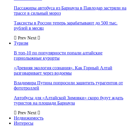
Пассажиры автобуса из Барнаула в Павлодар застряли на
трассе в сильный мороз
Таксисты в России теперь зарабатывают до 500 тыс.
рублей в месяц
Prev
Next
Туризм
В топ-10 по популярности попали алтайские
горнолыжные курорты
«Древняя экология сознания». Как Горный Алтай
разговаривает через водоемы
Владимира Путина попросили защитить турагентов от
фототроллей
Автобусы для «Алтайской Зимовки» скоро будут ждать
туристов на площади Барнаула
Prev
Next
Недвижимость
Интересы