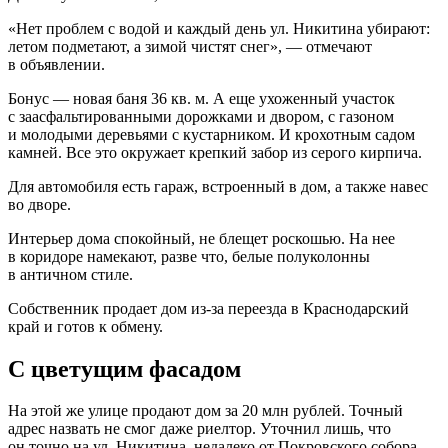
«Нет проблем с водой и каждый день ул. Никитина убирают:
летом подметают, а зимой чистят снег», — отмечают
в объявлении.
Бонус — новая баня 36 кв. м. А еще ухоженный участок
с заасфальтированными дорожками и двором, с газоном
и молодыми деревьями с кустарником. И крохотным садом
камней. Все это окружает крепкий забор из серого кирпича.
Для автомобиля есть гараж, встроенный в дом, а также навес
во дворе.
Интерьер дома спокойный, не блещет роскошью. На нее
в коридоре намекают, разве что, белые полуколонны
в античном стиле.
Собственник продает дом из-за переезда в Краснодарский
край и готов к обмену.
С цветущим фасадом
На этой же улице продают дом за 20 млн рублей. Точный
адрес назвать не смог даже риелтор. Уточнил лишь, что
он точно на ул. Никитина, недалеко от Покровского собора.