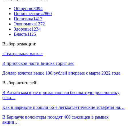
Общество
3094
Происшествия
2860
Политика
1417
Экономика
1272
Здоровье
1234
Власть
1125
Выбор редакции:
«Театральная маска»
В приобской части Бийска горит лес
Доллар взлетел выше 100 рублей впервые с марта 2022 года
Выбор читателей:
В Алтайском крае приглашают на бесплатную диагностику
рака…
Как в Барнауле прошли 66-е легкоатлетические эстафеты на…
В Барнауле волонтеры посадят 400 саженцев в рамках
акции…