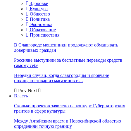
Здоровье
Культура
Общество
Политика
Экономика
Образование
Происшествия
В Славгороде мошенники продолжают обманывать
доверчивых граждан
Россияне выступили за бесплатные переводы средств
самому себе
Нередки случаи, когда славгородцы и яровчане
похищают товар из магазинов и…
Prev
Next
Власть
Сколько проектов заявлено на конкурс Губернаторских
грантов в сфере культуры
Между Алтайским краем и Новосибирской областью
определили точную границу