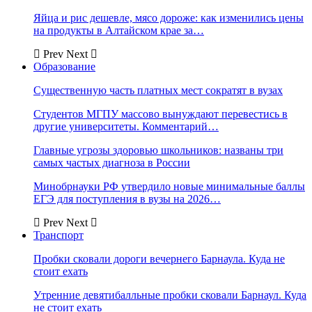
Яйца и рис дешевле, мясо дороже: как изменились цены
на продукты в Алтайском крае за…
Prev
Next
Образование
Существенную часть платных мест сократят в вузах
Студентов МГПУ массово вынуждают перевестись в
другие университеты. Комментарий…
Главные угрозы здоровью школьников: названы три
самых частых диагноза в России
Минобрнауки РФ утвердило новые минимальные баллы
ЕГЭ для поступления в вузы на 2026…
Prev
Next
Транспорт
Пробки сковали дороги вечернего Барнаула. Куда не
стоит ехать
Утренние девятибалльные пробки сковали Барнаул. Куда
не стоит ехать