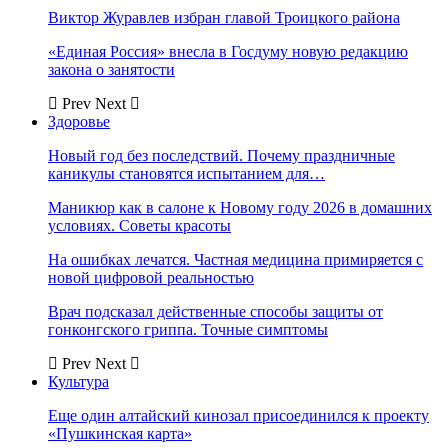
Виктор Журавлев избран главой Троицкого района
«Единая Россия» внесла в Госдуму новую редакцию
закона о занятости
Prev
Next
Здоровье
Новый год без последствий. Почему праздничные
каникулы становятся испытанием для…
Маникюр как в салоне к Новому году 2026 в домашних
условиях. Советы красоты
На ошибках лечатся. Частная медицина примиряется с
новой цифровой реальностью
Врач подсказал действенные способы защиты от
гонконгского гриппа. Точные симптомы
Prev
Next
Культура
Еще один алтайский кинозал присоединился к проекту
«Пушкинская карта»