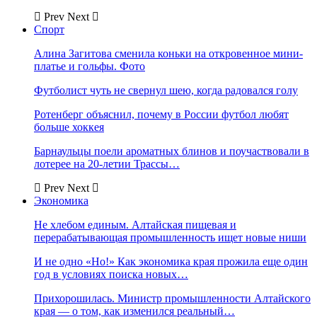
Prev
Next
Спорт
Алина Загитова сменила коньки на откровенное мини-
платье и гольфы. Фото
Футболист чуть не свернул шею, когда радовался голу
Ротенберг объяснил, почему в России футбол любят
больше хоккея
Барнаульцы поели ароматных блинов и поучаствовали в
лотерее на 20-летии Трассы…
Prev
Next
Экономика
Не хлебом единым. Алтайская пищевая и
перерабатывающая промышленность ищет новые ниши
И не одно «Но!» Как экономика края прожила еще один
год в условиях поиска новых…
Прихорошилась. Министр промышленности Алтайского
края — о том, как изменился реальный…