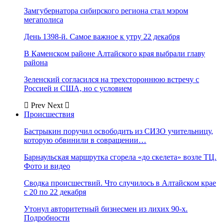
Замгубернатора сибирского региона стал мэром
мегаполиса
День 1398-й. Самое важное к утру 22 декабря
В Каменском районе Алтайского края выбрали главу
района
Зеленский согласился на трехстороннюю встречу с
Россией и США, но с условием
Prev
Next
Происшествия
Бастрыкин поручил освободить из СИЗО учительницу,
которую обвинили в совращении…
Барнаульская маршрутка сгорела «до скелета» возле ТЦ.
Фото и видео
Сводка происшествий. Что случилось в Алтайском крае
с 20 по 22 декабря
Утонул авторитетный бизнесмен из лихих 90-х.
Подробности