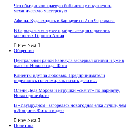
Что объединяло краевую библиотеку и кузнечно-
механическую мастерскую
Афиша. Куда сходить в Барнауле со 2 по 9 февраля
В барнаульском музее пройдет лекция о древних
крепостях Горного Алтая
Prev
Next
Общество
Центральный район Барнаула засверкал огнями и уже в
шаге от Нового года. Фото
Клиенты идут за любовью. Предприниматели
поделились советами, как начать дело в…
Олени Деда Мороза и игрушки «скачут» по Барнаулу.
Новогодние фото
В «Изумрудном» загорелась новогодняя елка лучше, чем
в Лондоне. Фото и видео
Prev
Next
Политика