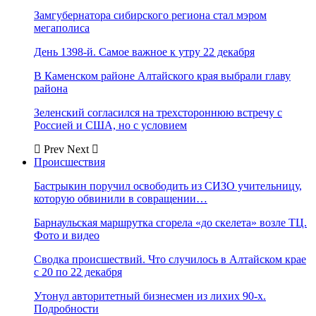
Замгубернатора сибирского региона стал мэром
мегаполиса
День 1398-й. Самое важное к утру 22 декабря
В Каменском районе Алтайского края выбрали главу
района
Зеленский согласился на трехстороннюю встречу с
Россией и США, но с условием
Prev
Next
Происшествия
Бастрыкин поручил освободить из СИЗО учительницу,
которую обвинили в совращении…
Барнаульская маршрутка сгорела «до скелета» возле ТЦ.
Фото и видео
Сводка происшествий. Что случилось в Алтайском крае
с 20 по 22 декабря
Утонул авторитетный бизнесмен из лихих 90-х.
Подробности