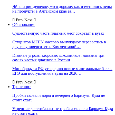
Яйца и рис дешевле, мясо дороже: как изменились цены
на продукты в Алтайском крае за…
Prev
Next
Образование
Существенную часть платных мест сократят в вузах
Студентов МГПУ массово вынуждают перевестись в
другие университеты. Комментарий…
Главные угрозы здоровью школьников: названы три
самых частых диагноза в России
Минобрнауки РФ утвердило новые минимальные баллы
ЕГЭ для поступления в вузы на 2026…
Prev
Next
Транспорт
Пробки сковали дороги вечернего Барнаула. Куда не
стоит ехать
Утренние девятибалльные пробки сковали Барнаул. Куда
не стоит ехать