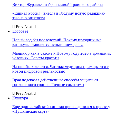
Виктор Журавлев избран главой Троицкого района
«Единая Россия» внесла в Госдуму новую редакцию
закона о занятости
Prev
Next
Здоровье
Новый год без последствий. Почему праздничные
каникулы становятся испытанием для…
Маникюр как в салоне к Новому году 2026 в домашних
условиях. Советы красоты
На ошибках лечатся. Частная медицина примиряется с
новой цифровой реальностью
Врач подсказал действенные способы защиты от
гонконгского гриппа. Точные симптомы
Prev
Next
Культура
Еще один алтайский кинозал присоединился к проекту
«Пушкинская карта»