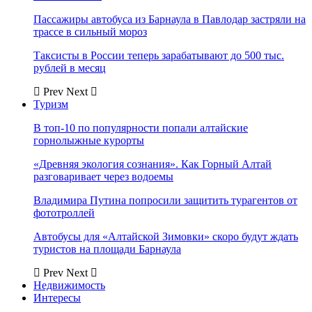
Пассажиры автобуса из Барнаула в Павлодар застряли на
трассе в сильный мороз
Таксисты в России теперь зарабатывают до 500 тыс.
рублей в месяц
Prev
Next
Туризм
В топ-10 по популярности попали алтайские
горнолыжные курорты
«Древняя экология сознания». Как Горный Алтай
разговаривает через водоемы
Владимира Путина попросили защитить турагентов от
фототроллей
Автобусы для «Алтайской Зимовки» скоро будут ждать
туристов на площади Барнаула
Prev
Next
Недвижимость
Интересы