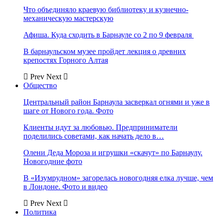
Что объединяло краевую библиотеку и кузнечно-
механическую мастерскую
Афиша. Куда сходить в Барнауле со 2 по 9 февраля
В барнаульском музее пройдет лекция о древних
крепостях Горного Алтая
Prev
Next
Общество
Центральный район Барнаула засверкал огнями и уже в
шаге от Нового года. Фото
Клиенты идут за любовью. Предприниматели
поделились советами, как начать дело в…
Олени Деда Мороза и игрушки «скачут» по Барнаулу.
Новогодние фото
В «Изумрудном» загорелась новогодняя елка лучше, чем
в Лондоне. Фото и видео
Prev
Next
Политика