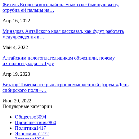
Житель Егорьевского района «наказал» бывшую жену,
отрубив ей пальцы на…
Апр 16, 2022
Минздрав Алтайского края рассказал, как будут работать
медучреждения в…
Май 4, 2022
Алтайским налогоплательщикам объяснили, почему
их налоги уходят в Тулу
Апр 19, 2023
Виктор Томенко открыл агропромышленный форум «День
сибирского поля –…
Июн 29, 2022
Популярные категории
Общество
3094
Происшествия
2860
Политика
1417
Экономика
1272