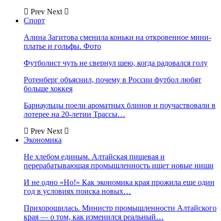
Prev
Next
Спорт
Алина Загитова сменила коньки на откровенное мини-
платье и гольфы. Фото
Футболист чуть не свернул шею, когда радовался голу
Ротенберг объяснил, почему в России футбол любят
больше хоккея
Барнаульцы поели ароматных блинов и поучаствовали в
лотерее на 20-летии Трассы…
Prev
Next
Экономика
Не хлебом единым. Алтайская пищевая и
перерабатывающая промышленность ищет новые ниши
И не одно «Но!» Как экономика края прожила еще один
год в условиях поиска новых…
Прихорошилась. Министр промышленности Алтайского
края — о том, как изменился реальный…