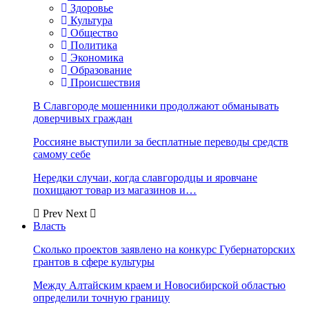
Здоровье
Культура
Общество
Политика
Экономика
Образование
Происшествия
В Славгороде мошенники продолжают обманывать
доверчивых граждан
Россияне выступили за бесплатные переводы средств
самому себе
Нередки случаи, когда славгородцы и яровчане
похищают товар из магазинов и…
Prev
Next
Власть
Сколько проектов заявлено на конкурс Губернаторских
грантов в сфере культуры
Между Алтайским краем и Новосибирской областью
определили точную границу