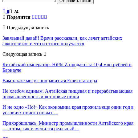
Отправить отзыв
0
24
Поделится
Предыдущая запись
Завязывай давай! Врачи рассказали, как лечат алтайских
алкоголиков и что из этого получается
Следующая запись
Китайский император. HiPhi Z продают за 10,4 млн рублей в
Барнауле
Вам также могут понравиться
Еще от автора
Не хлебом единым. Алтайская пищевая и перерабатывающая
промышленность ищет новые ниши
И не одно «Но!» Как экономика края прожила еще один год в
условиях поиска новых…
Прихорошилась. Министр промышленности Алтайского края
— о том, как изменился реальный…