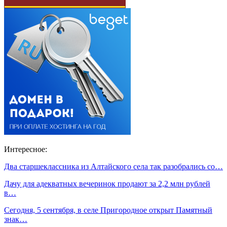
Интересное:
Два старшеклассника из Алтайского села так разобрались со…
Дачу для адекватных вечеринок продают за 2,2 млн рублей
в…
Сегодня, 5 сентября, в селе Пригородное открыт Памятный
знак…