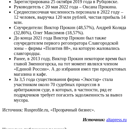
Зарегистрирована 25 октября 2019 года в Рубцовске.
Руководитель с 20 мая 2022 года – Оксана Прокина.
Среднесписочная численность персонала в 2022 году –
12 человек, выручка 120 млн рублей, чистая прибыль 14
млн.
Соучредители: Виктор Прокин (48,57%), Андрей Коляда
(32,86%), Олег Максимов (18,57%).
До конца 2021 года Виктор Прокин был также
соучредителем первого регоператора Славгородской
зоны – фирмы «Позитив 88», на которую жаловались
славгородцы.
Ранее, в 2013 году, Виктор Прокин некоторое время был
главой Змеиногорска, на тот момент являлся членом
«Единой России». А до избрания имел три продуктовых
магазина и кафе.
За 3,5 года существования фирма «Экостар» стала
участником около 70 судебных процессов в
арбитражном суде, в которых, в частности, ряд ее
подрядчиков требует погасить задолженность за вывоз
мусора.
Источник: Rusprofile.ru, «Прозрачный бизнес».
Источник:
altapress.ru