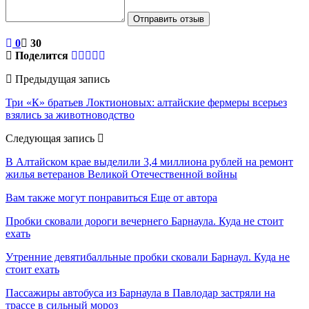
Отправить отзыв
0
30
Поделится
Предыдущая запись
Три «К» братьев Локтионовых: алтайские фермеры всерьез
взялись за животноводство
Следующая запись
В Алтайском крае выделили 3,4 миллиона рублей на ремонт
жилья ветеранов Великой Отечественной войны
Вам также могут понравиться
Еще от автора
Пробки сковали дороги вечернего Барнаула. Куда не стоит
ехать
Утренние девятибалльные пробки сковали Барнаул. Куда не
стоит ехать
Пассажиры автобуса из Барнаула в Павлодар застряли на
трассе в сильный мороз