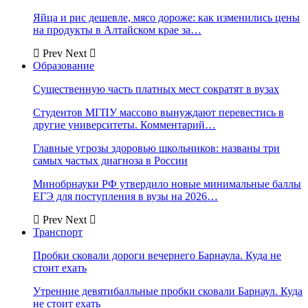
Яйца и рис дешевле, мясо дороже: как изменились цены
на продукты в Алтайском крае за…
Prev
Next
Образование
Существенную часть платных мест сократят в вузах
Студентов МГПУ массово вынуждают перевестись в
другие университеты. Комментарий…
Главные угрозы здоровью школьников: названы три
самых частых диагноза в России
Минобрнауки РФ утвердило новые минимальные баллы
ЕГЭ для поступления в вузы на 2026…
Prev
Next
Транспорт
Пробки сковали дороги вечернего Барнаула. Куда не
стоит ехать
Утренние девятибалльные пробки сковали Барнаул. Куда
не стоит ехать