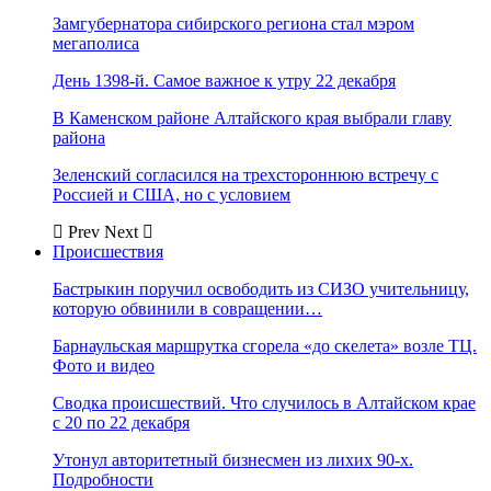
Замгубернатора сибирского региона стал мэром
мегаполиса
День 1398-й. Самое важное к утру 22 декабря
В Каменском районе Алтайского края выбрали главу
района
Зеленский согласился на трехстороннюю встречу с
Россией и США, но с условием
Prev
Next
Происшествия
Бастрыкин поручил освободить из СИЗО учительницу,
которую обвинили в совращении…
Барнаульская маршрутка сгорела «до скелета» возле ТЦ.
Фото и видео
Сводка происшествий. Что случилось в Алтайском крае
с 20 по 22 декабря
Утонул авторитетный бизнесмен из лихих 90-х.
Подробности