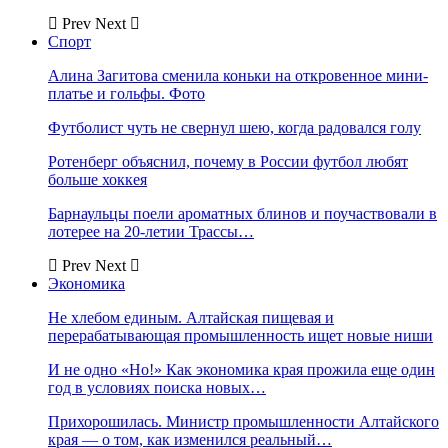
Prev
Next
Спорт
Алина Загитова сменила коньки на откровенное мини-
платье и гольфы. Фото
Футболист чуть не свернул шею, когда радовался голу
Ротенберг объяснил, почему в России футбол любят
больше хоккея
Барнаульцы поели ароматных блинов и поучаствовали в
лотерее на 20-летии Трассы…
Prev
Next
Экономика
Не хлебом единым. Алтайская пищевая и
перерабатывающая промышленность ищет новые ниши
И не одно «Но!» Как экономика края прожила еще один
год в условиях поиска новых…
Прихорошилась. Министр промышленности Алтайского
края — о том, как изменился реальный…