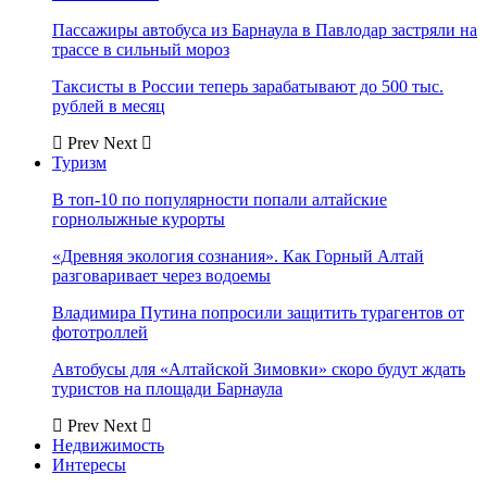
Пассажиры автобуса из Барнаула в Павлодар застряли на
трассе в сильный мороз
Таксисты в России теперь зарабатывают до 500 тыс.
рублей в месяц
Prev
Next
Туризм
В топ-10 по популярности попали алтайские
горнолыжные курорты
«Древняя экология сознания». Как Горный Алтай
разговаривает через водоемы
Владимира Путина попросили защитить турагентов от
фототроллей
Автобусы для «Алтайской Зимовки» скоро будут ждать
туристов на площади Барнаула
Prev
Next
Недвижимость
Интересы