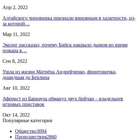
Апр 2, 2022
Алтайского чиновника признали виновным в халатности, из-
за которой…
Мар 11, 2022
Эколог рассказал, почему Бийск накрыло дымом во время
пожара в…
Сен 8, 2022
Ушла из жизни Матрёна Андрейченко, фронтовичка,
дошедшая до Берлина
Авг 10, 2022
Аферист из Барнаула обманул двух бийчан – владельцев
игровых приставок
Окт 14, 2022
Популярные категории
Общество
3094
Происшествия
2860