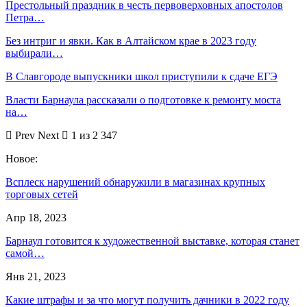
Престольный праздник в честь первоверховных апостолов
Петра…
Без интриг и явки. Как в Алтайском крае в 2023 году
выбирали…
В Славгороде выпускники школ приступили к сдаче ЕГЭ
Власти Барнаула рассказали о подготовке к ремонту моста
на…
Prev
Next
1 из 2 347
Новое:
Всплеск нарушений обнаружили в магазинах крупных
торговых сетей
Апр 18, 2023
Барнаул готовится к художественной выставке, которая станет
самой…
Янв 21, 2023
Какие штрафы и за что могут получить дачники в 2022 году