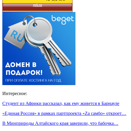
Интересное:
Студент из Африки рассказал, как ему живется в Барнауле
«Единая Россия» в рамках партпроекта «Zа самбо» откроет…
В Минприроды Алтайского края заверили, что бабочка…