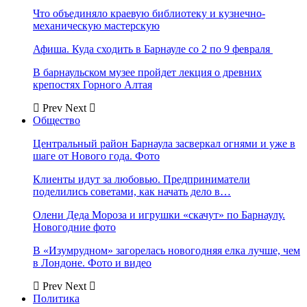
Что объединяло краевую библиотеку и кузнечно-
механическую мастерскую
Афиша. Куда сходить в Барнауле со 2 по 9 февраля
В барнаульском музее пройдет лекция о древних
крепостях Горного Алтая
Prev
Next
Общество
Центральный район Барнаула засверкал огнями и уже в
шаге от Нового года. Фото
Клиенты идут за любовью. Предприниматели
поделились советами, как начать дело в…
Олени Деда Мороза и игрушки «скачут» по Барнаулу.
Новогодние фото
В «Изумрудном» загорелась новогодняя елка лучше, чем
в Лондоне. Фото и видео
Prev
Next
Политика