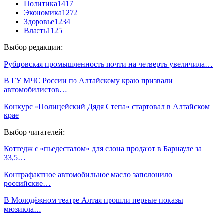
Политика
1417
Экономика
1272
Здоровье
1234
Власть
1125
Выбор редакции:
Рубцовская промышленность почти на четверть увеличила…
В ГУ МЧС России по Алтайскому краю призвали
автомобилистов…
Конкурс «Полицейский Дядя Степа» стартовал в Алтайском
крае
Выбор читателей:
Коттедж с «пьедесталом» для слона продают в Барнауле за
33,5…
Контрафактное автомобильное масло заполонило
российские…
В Молодёжном театре Алтая прошли первые показы
мюзикла…