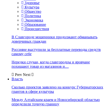
Здоровье
Культура
Общество
Политика
Экономика
Образование
Происшествия
В Славгороде мошенники продолжают обманывать
доверчивых граждан
Россияне выступили за бесплатные переводы средств
самому себе
Нередки случаи, когда славгородцы и яровчане
похищают товар из магазинов и…
Prev
Next
Власть
Сколько проектов заявлено на конкурс Губернаторских
грантов в сфере культуры
Между Алтайским краем и Новосибирской областью
определили точную границу