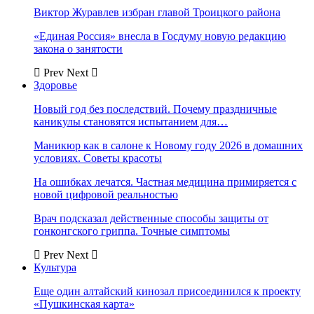
Виктор Журавлев избран главой Троицкого района
«Единая Россия» внесла в Госдуму новую редакцию
закона о занятости
Prev
Next
Здоровье
Новый год без последствий. Почему праздничные
каникулы становятся испытанием для…
Маникюр как в салоне к Новому году 2026 в домашних
условиях. Советы красоты
На ошибках лечатся. Частная медицина примиряется с
новой цифровой реальностью
Врач подсказал действенные способы защиты от
гонконгского гриппа. Точные симптомы
Prev
Next
Культура
Еще один алтайский кинозал присоединился к проекту
«Пушкинская карта»