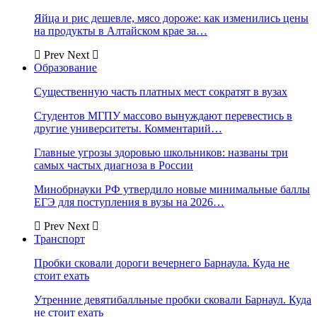
Яйца и рис дешевле, мясо дороже: как изменились цены
на продукты в Алтайском крае за…
Prev
Next
Образование
Существенную часть платных мест сократят в вузах
Студентов МГПУ массово вынуждают перевестись в
другие университеты. Комментарий…
Главные угрозы здоровью школьников: названы три
самых частых диагноза в России
Минобрнауки РФ утвердило новые минимальные баллы
ЕГЭ для поступления в вузы на 2026…
Prev
Next
Транспорт
Пробки сковали дороги вечернего Барнаула. Куда не
стоит ехать
Утренние девятибалльные пробки сковали Барнаул. Куда
не стоит ехать