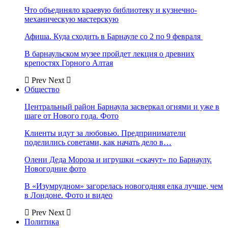
Что объединяло краевую библиотеку и кузнечно-
механическую мастерскую
Афиша. Куда сходить в Барнауле со 2 по 9 февраля
В барнаульском музее пройдет лекция о древних
крепостях Горного Алтая
Prev
Next
Общество
Центральный район Барнаула засверкал огнями и уже в
шаге от Нового года. Фото
Клиенты идут за любовью. Предприниматели
поделились советами, как начать дело в…
Олени Деда Мороза и игрушки «скачут» по Барнаулу.
Новогодние фото
В «Изумрудном» загорелась новогодняя елка лучше, чем
в Лондоне. Фото и видео
Prev
Next
Политика