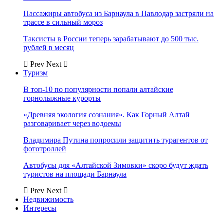
Пассажиры автобуса из Барнаула в Павлодар застряли на
трассе в сильный мороз
Таксисты в России теперь зарабатывают до 500 тыс.
рублей в месяц
Prev
Next
Туризм
В топ-10 по популярности попали алтайские
горнолыжные курорты
«Древняя экология сознания». Как Горный Алтай
разговаривает через водоемы
Владимира Путина попросили защитить турагентов от
фототроллей
Автобусы для «Алтайской Зимовки» скоро будут ждать
туристов на площади Барнаула
Prev
Next
Недвижимость
Интересы