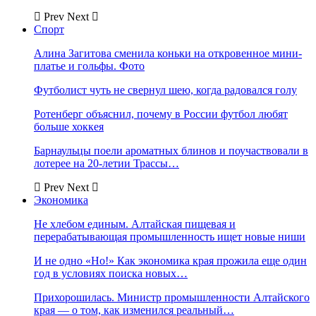
Prev
Next
Спорт
Алина Загитова сменила коньки на откровенное мини-
платье и гольфы. Фото
Футболист чуть не свернул шею, когда радовался голу
Ротенберг объяснил, почему в России футбол любят
больше хоккея
Барнаульцы поели ароматных блинов и поучаствовали в
лотерее на 20-летии Трассы…
Prev
Next
Экономика
Не хлебом единым. Алтайская пищевая и
перерабатывающая промышленность ищет новые ниши
И не одно «Но!» Как экономика края прожила еще один
год в условиях поиска новых…
Прихорошилась. Министр промышленности Алтайского
края — о том, как изменился реальный…