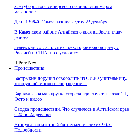
Замгубернатора сибирского региона стал мэром
мегаполиса
День 1398-й. Самое важное к утру 22 декабря
В Каменском районе Алтайского края выбрали главу
района
Зеленский согласился на трехстороннюю встречу с
Россией и США, но с условием
Prev
Next
Происшествия
Бастрыкин поручил освободить из СИЗО учительницу,
которую обвинили в совращении…
Барнаульская маршрутка сгорела «до скелета» возле ТЦ.
Фото и видео
Сводка происшествий. Что случилось в Алтайском крае
с 20 по 22 декабря
Утонул авторитетный бизнесмен из лихих 90-х.
Подробности