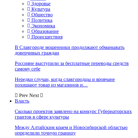
Здоровье
Культура
Общество
Политика
Экономика
Образование
Происшествия
В Славгороде мошенники продолжают обманывать
доверчивых граждан
Россияне выступили за бесплатные переводы средств
самому себе
Нередки случаи, когда славгородцы и яровчане
похищают товар из магазинов и…
Prev
Next
Власть
Сколько проектов заявлено на конкурс Губернаторских
грантов в сфере культуры
Между Алтайским краем и Новосибирской областью
определили точную границу