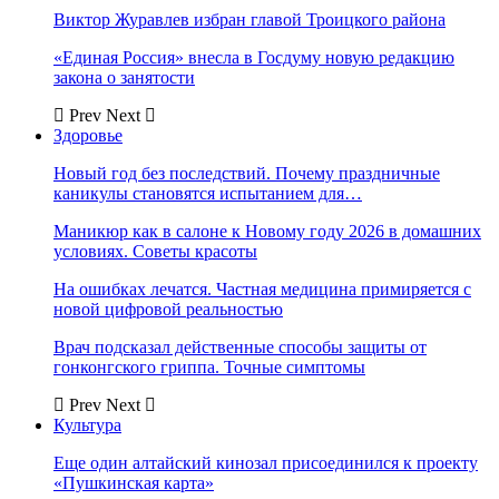
Виктор Журавлев избран главой Троицкого района
«Единая Россия» внесла в Госдуму новую редакцию
закона о занятости
Prev
Next
Здоровье
Новый год без последствий. Почему праздничные
каникулы становятся испытанием для…
Маникюр как в салоне к Новому году 2026 в домашних
условиях. Советы красоты
На ошибках лечатся. Частная медицина примиряется с
новой цифровой реальностью
Врач подсказал действенные способы защиты от
гонконгского гриппа. Точные симптомы
Prev
Next
Культура
Еще один алтайский кинозал присоединился к проекту
«Пушкинская карта»