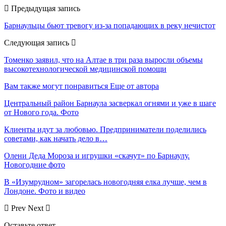
Предыдущая запись
Барнаульцы бьют тревогу из-за попадающих в реку нечистот
Следующая запись
Томенко заявил, что на Алтае в три раза выросли объемы
высокотехнологической медицинской помощи
Вам также могут понравиться
Еще от автора
Центральный район Барнаула засверкал огнями и уже в шаге
от Нового года. Фото
Клиенты идут за любовью. Предприниматели поделились
советами, как начать дело в…
Олени Деда Мороза и игрушки «скачут» по Барнаулу.
Новогодние фото
В «Изумрудном» загорелась новогодняя елка лучше, чем в
Лондоне. Фото и видео
Prev
Next
Оставьте ответ