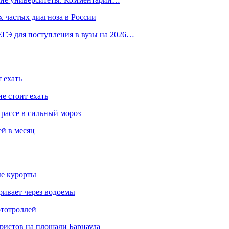
 частых диагноза в России
ГЭ для поступления в вузы на 2026…
 ехать
е стоит ехать
трассе в сильный мороз
ей в месяц
ые курорты
ривает через водоемы
ототроллей
ристов на площади Барнаула