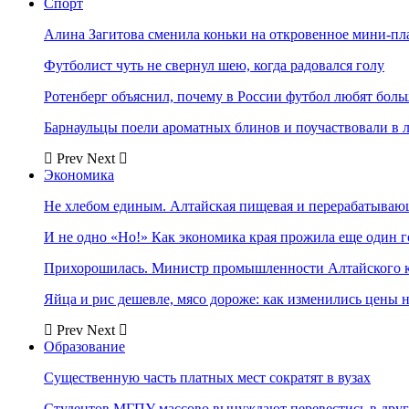
Спорт
Алина Загитова сменила коньки на откровенное мини-пл
Футболист чуть не свернул шею, когда радовался голу
Ротенберг объяснил, почему в России футбол любят боль
Барнаульцы поели ароматных блинов и поучаствовали в 
Prev
Next
Экономика
Не хлебом единым. Алтайская пищевая и перерабатыва
И не одно «Но!» Как экономика края прожила еще один 
Прихорошилась. Министр промышленности Алтайского к
Яйца и рис дешевле, мясо дороже: как изменились цены 
Prev
Next
Образование
Существенную часть платных мест сократят в вузах
Студентов МГПУ массово вынуждают перевестись в дру