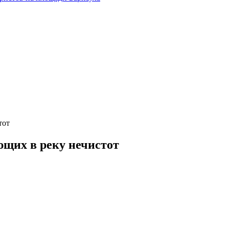
тот
ющих в реку нечистот