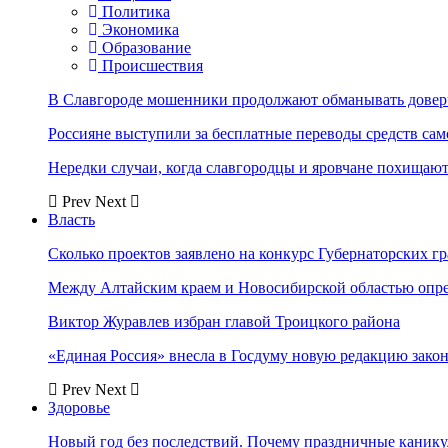
Политика
Экономика
Образование
Происшествия
В Славгороде мошенники продолжают обманывать довер
Россияне выступили за бесплатные переводы средств сам
Нередки случаи, когда славгородцы и яровчане похищают
Prev
Next
Власть
Сколько проектов заявлено на конкурс Губернаторских гр
Между Алтайским краем и Новосибирской областью опр
Виктор Журавлев избран главой Троицкого района
«Единая Россия» внесла в Госдуму новую редакцию закон
Prev
Next
Здоровье
Новый год без последствий. Почему праздничные каник