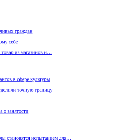
чивых граждан
ому себе
 товар из магазинов и…
антов в сфере культуры
еделили точную границу
а о занятости
улы становятся испытанием для…