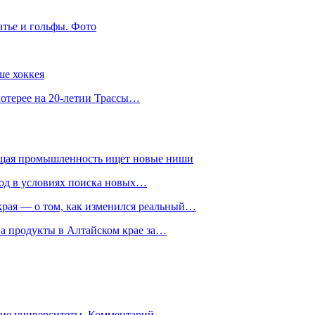
атье и гольфы. Фото
ше хоккея
лотерее на 20-летии Трассы…
ющая промышленность ищет новые ниши
год в условиях поиска новых…
рая — о том, как изменился реальный…
на продукты в Алтайском крае за…
гие университеты. Комментарий…