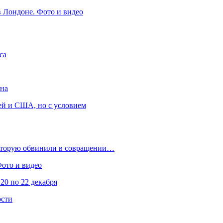
в Лондоне. Фото и видео
са
она
ей и США, но с условием
которую обвинили в совращении…
Фото и видео
20 по 22 декабря
ости