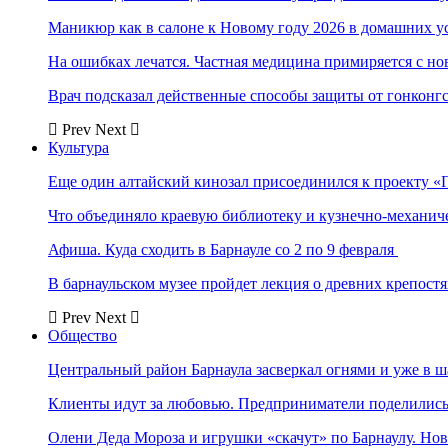
Маникюр как в салоне к Новому году 2026 в домашних у
На ошибках лечатся. Частная медицина примиряется с н
Врач подсказал действенные способы защиты от гонконг
Prev
Next
Культура
Еще один алтайский кинозал присоединился к проекту «
Что объединяло краевую библиотеку и кузнечно-механи
Афиша. Куда сходить в Барнауле со 2 по 9 февраля
В барнаульском музее пройдет лекция о древних крепост
Prev
Next
Общество
Центральный район Барнаула засверкал огнями и уже в ш
Клиенты идут за любовью. Предприниматели поделились 
Олени Деда Мороза и игрушки «скачут» по Барнаулу. Но