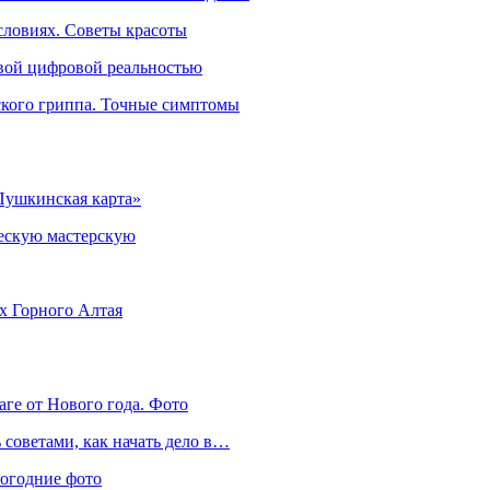
словиях. Советы красоты
овой цифровой реальностью
ского гриппа. Точные симптомы
Пушкинская карта»
ческую мастерскую
ях Горного Алтая
аге от Нового года. Фото
советами, как начать дело в…
вогодние фото