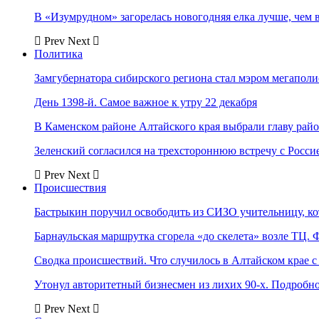
В «Изумрудном» загорелась новогодняя елка лучше, чем 
Prev
Next
Политика
Замгубернатора сибирского региона стал мэром мегаполи
День 1398-й. Самое важное к утру 22 декабря
В Каменском районе Алтайского края выбрали главу рай
Зеленский согласился на трехстороннюю встречу с Росси
Prev
Next
Происшествия
Бастрыкин поручил освободить из СИЗО учительницу, 
Барнаульская маршрутка сгорела «до скелета» возле ТЦ. 
Сводка происшествий. Что случилось в Алтайском крае с 
Утонул авторитетный бизнесмен из лихих 90-х. Подробн
Prev
Next