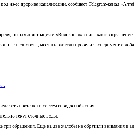
вод из-за прорыва канализации, сообщает Telegram-канал «Алта
преля, но администрация и «Водоканал» списывают загрязнение и
ационные нечистоты, местные жители провели эксперимент и до
ую…
 и…
ределить протечки в системах водоснабжения.
ительно текут сточные воды.
е три обращения. Еще на две жалобы не обратили внимания в 