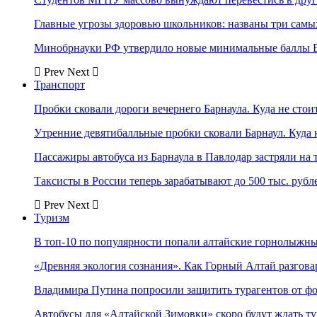
Главные угрозы здоровью школьников: названы три самых
Минобрнауки РФ утвердило новые минимальные баллы Е
Prev
Next
Транспорт
Пробки сковали дороги вечернего Барнаула. Куда не стоит
Утренние девятибалльные пробки сковали Барнаул. Куда н
Пассажиры автобуса из Барнаула в Павлодар застряли на 
Таксисты в России теперь зарабатывают до 500 тыс. рубл
Prev
Next
Туризм
В топ-10 по популярности попали алтайские горнолыжн
«Древняя экология сознания». Как Горный Алтай разгова
Владимира Путина попросили защитить турагентов от ф
Автобусы для «Алтайской Зимовки» скоро будут ждать ту