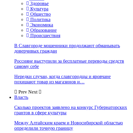
Здоровье
Культура
Общество
Политика
Экономика
Образование
Происшествия
В Славгороде мошенники продолжают обманывать
доверчивых граждан
Россияне выступили за бесплатные переводы средств
самому себе
Нередки случаи, когда славгородцы и яровчане
похищают товар из магазинов и…
Prev
Next
Власть
Сколько проектов заявлено на конкурс Губернаторских
грантов в сфере культуры
Между Алтайским краем и Новосибирской областью
определили точную границу