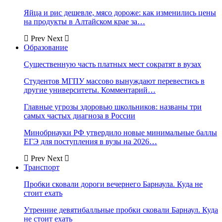
Яйца и рис дешевле, мясо дороже: как изменились цены
на продукты в Алтайском крае за…
Prev
Next
Образование
Существенную часть платных мест сократят в вузах
Студентов МГПУ массово вынуждают перевестись в
другие университеты. Комментарий…
Главные угрозы здоровью школьников: названы три
самых частых диагноза в России
Минобрнауки РФ утвердило новые минимальные баллы
ЕГЭ для поступления в вузы на 2026…
Prev
Next
Транспорт
Пробки сковали дороги вечернего Барнаула. Куда не
стоит ехать
Утренние девятибалльные пробки сковали Барнаул. Куда
не стоит ехать