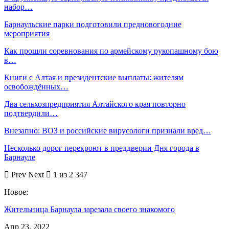
набор…
Барнаульские парки подготовили предновогодние
мероприятия
Как прошли соревнования по армейскому рукопашному бою
в…
Книги с Алтая и президентские выплаты: жителям
освобождённых…
Два сельхозпредприятия Алтайского края повторно
подтвердили…
Внезапно: ВОЗ и российские вирусологи признали вред…
Несколько дорог перекроют в преддверии Дня города в
Барнауле
Prev
Next
1 из 2 347
Новое:
Жительница Барнаула зарезала своего знакомого
Апр 23, 2022