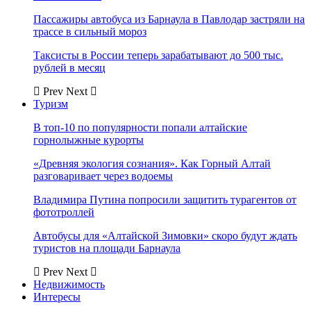
Пассажиры автобуса из Барнаула в Павлодар застряли на
трассе в сильный мороз
Таксисты в России теперь зарабатывают до 500 тыс.
рублей в месяц
Prev
Next
Туризм
В топ-10 по популярности попали алтайские
горнолыжные курорты
«Древняя экология сознания». Как Горный Алтай
разговаривает через водоемы
Владимира Путина попросили защитить турагентов от
фототроллей
Автобусы для «Алтайской Зимовки» скоро будут ждать
туристов на площади Барнаула
Prev
Next
Недвижимость
Интересы