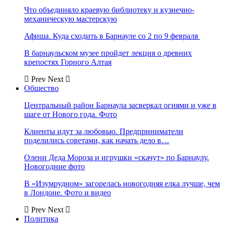
Что объединяло краевую библиотеку и кузнечно-
механическую мастерскую
Афиша. Куда сходить в Барнауле со 2 по 9 февраля
В барнаульском музее пройдет лекция о древних
крепостях Горного Алтая
Prev
Next
Общество
Центральный район Барнаула засверкал огнями и уже в
шаге от Нового года. Фото
Клиенты идут за любовью. Предприниматели
поделились советами, как начать дело в…
Олени Деда Мороза и игрушки «скачут» по Барнаулу.
Новогодние фото
В «Изумрудном» загорелась новогодняя елка лучше, чем
в Лондоне. Фото и видео
Prev
Next
Политика