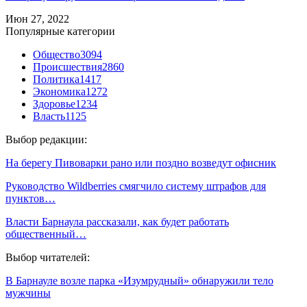
Июн 27, 2022
Популярные категории
Общество
3094
Происшествия
2860
Политика
1417
Экономика
1272
Здоровье
1234
Власть
1125
Выбор редакции:
На берегу Пивоварки рано или поздно возведут офисник
Руководство Wildberries смягчило систему штрафов для
пунктов…
Власти Барнаула рассказали, как будет работать
общественный…
Выбор читателей:
В Барнауле возле парка «Изумрудный» обнаружили тело
мужчины