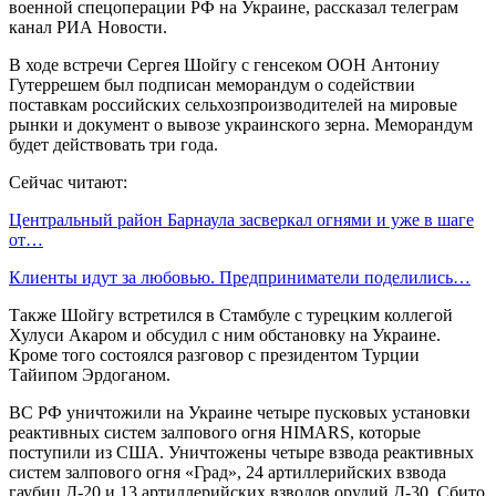
военной спецоперации РФ на Украине, рассказал телеграм
канал РИА Новости.
В ходе встречи Сергея Шойгу с генсеком ООН Антониу
Гутеррешем был подписан меморандум о содействии
поставкам российских сельхозпроизводителей на мировые
рынки и документ о вывозе украинского зерна. Меморандум
будет действовать три года.
Сейчас читают:
Центральный район Барнаула засверкал огнями и уже в шаге
от…
Клиенты идут за любовью. Предприниматели поделились…
Также Шойгу встретился в Стамбуле с турецким коллегой
Хулуси Акаром и обсудил с ним обстановку на Украине.
Кроме того состоялся разговор с президентом Турции
Тайипом Эрдоганом.
ВС РФ уничтожили на Украине четыре пусковых установки
реактивных систем залпового огня HIMARS, которые
поступили из США. Уничтожены четыре взвода реактивных
систем залпового огня «Град», 24 артиллерийских взвода
гаубиц Д-20 и 13 артиллерийских взводов орудий Д-30. Сбито