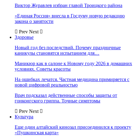
Виктор Журавлев избран главой Троицкого района
«Единая Россия» внесла в Госдуму новую редакцию
закона о занятости
Prev
Next
Здоровье
Новый год без последствий. Почему праздничные
каникулы становятся испытанием для…
Маникюр как в салоне к Новому году 2026 в домашних
условиях. Советы красоты
На ошибках лечатся. Частная медицина примиряется с
новой цифровой реальностью
Врач подсказал действенные способы защиты от
гонконгского гриппа. Точные симптомы
Prev
Next
Культура
Еще один алтайский кинозал присоединился к проекту
«Пушкинская карта»