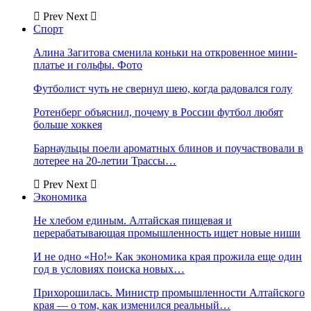
Prev
Next
Спорт
Алина Загитова сменила коньки на откровенное мини-
платье и гольфы. Фото
Футболист чуть не свернул шею, когда радовался голу
Ротенберг объяснил, почему в России футбол любят
больше хоккея
Барнаульцы поели ароматных блинов и поучаствовали в
лотерее на 20-летии Трассы…
Prev
Next
Экономика
Не хлебом единым. Алтайская пищевая и
перерабатывающая промышленность ищет новые ниши
И не одно «Но!» Как экономика края прожила еще один
год в условиях поиска новых…
Прихорошилась. Министр промышленности Алтайского
края — о том, как изменился реальный…