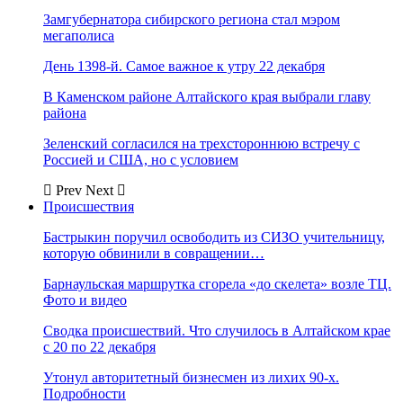
Замгубернатора сибирского региона стал мэром
мегаполиса
День 1398-й. Самое важное к утру 22 декабря
В Каменском районе Алтайского края выбрали главу
района
Зеленский согласился на трехстороннюю встречу с
Россией и США, но с условием
Prev
Next
Происшествия
Бастрыкин поручил освободить из СИЗО учительницу,
которую обвинили в совращении…
Барнаульская маршрутка сгорела «до скелета» возле ТЦ.
Фото и видео
Сводка происшествий. Что случилось в Алтайском крае
с 20 по 22 декабря
Утонул авторитетный бизнесмен из лихих 90-х.
Подробности