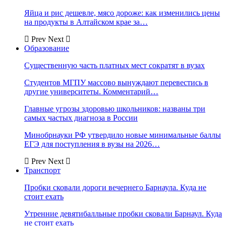
Яйца и рис дешевле, мясо дороже: как изменились цены
на продукты в Алтайском крае за…
Prev
Next
Образование
Существенную часть платных мест сократят в вузах
Студентов МГПУ массово вынуждают перевестись в
другие университеты. Комментарий…
Главные угрозы здоровью школьников: названы три
самых частых диагноза в России
Минобрнауки РФ утвердило новые минимальные баллы
ЕГЭ для поступления в вузы на 2026…
Prev
Next
Транспорт
Пробки сковали дороги вечернего Барнаула. Куда не
стоит ехать
Утренние девятибалльные пробки сковали Барнаул. Куда
не стоит ехать