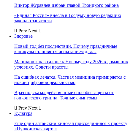
Виктор Журавлев избран главой Троицкого района
«Единая Россия» внесла в Госдуму новую редакцию
закона о занятости
Prev
Next
Здоровье
Новый год без последствий. Почему праздничные
каникулы становятся испытанием для…
Маникюр как в салоне к Новому году 2026 в домашних
условиях. Советы красоты
На ошибках лечатся. Частная медицина примиряется с
новой цифровой реальностью
Врач подсказал действенные способы защиты от
гонконгского гриппа. Точные симптомы
Prev
Next
Культура
Еще один алтайский кинозал присоединился к проекту
«Пушкинская карта»