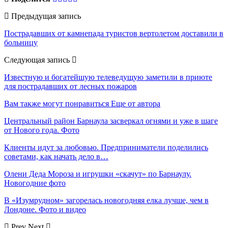
Предыдущая запись
Пострадавших от камнепада туристов вертолетом доставили в
больницу
Следующая запись
Известную и богатейшую телеведущую заметили в приюте
для пострадавших от лесных пожаров
Вам также могут понравиться
Еще от автора
Центральный район Барнаула засверкал огнями и уже в шаге
от Нового года. Фото
Клиенты идут за любовью. Предприниматели поделились
советами, как начать дело в…
Олени Деда Мороза и игрушки «скачут» по Барнаулу.
Новогодние фото
В «Изумрудном» загорелась новогодняя елка лучше, чем в
Лондоне. Фото и видео
Prev
Next