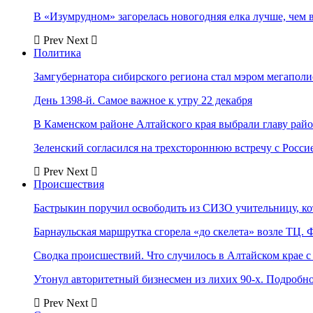
В «Изумрудном» загорелась новогодняя елка лучше, чем 
Prev
Next
Политика
Замгубернатора сибирского региона стал мэром мегаполи
День 1398-й. Самое важное к утру 22 декабря
В Каменском районе Алтайского края выбрали главу рай
Зеленский согласился на трехстороннюю встречу с Росси
Prev
Next
Происшествия
Бастрыкин поручил освободить из СИЗО учительницу, 
Барнаульская маршрутка сгорела «до скелета» возле ТЦ. 
Сводка происшествий. Что случилось в Алтайском крае с 
Утонул авторитетный бизнесмен из лихих 90-х. Подробн
Prev
Next