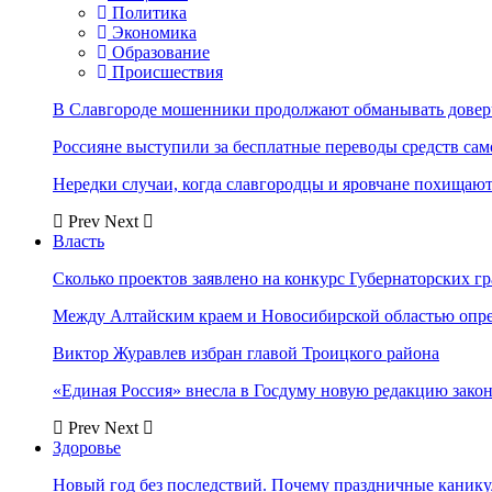
Политика
Экономика
Образование
Происшествия
В Славгороде мошенники продолжают обманывать довер
Россияне выступили за бесплатные переводы средств сам
Нередки случаи, когда славгородцы и яровчане похищают
Prev
Next
Власть
Сколько проектов заявлено на конкурс Губернаторских гр
Между Алтайским краем и Новосибирской областью опр
Виктор Журавлев избран главой Троицкого района
«Единая Россия» внесла в Госдуму новую редакцию закон
Prev
Next
Здоровье
Новый год без последствий. Почему праздничные каник