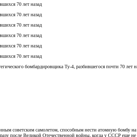
егического бомбардировщика Ту-4, разбившегося почти 70 лет н
ным советским самолетом, способным нести атомную бомбу на бо
разу после Великой Отечественной войны, когда у СССР еще не