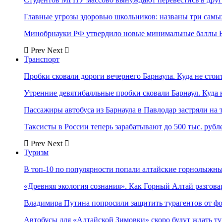
Главные угрозы здоровью школьников: названы три самых
Минобрнауки РФ утвердило новые минимальные баллы Е
Prev
Next
Транспорт
Пробки сковали дороги вечернего Барнаула. Куда не стоит
Утренние девятибалльные пробки сковали Барнаул. Куда н
Пассажиры автобуса из Барнаула в Павлодар застряли на 
Таксисты в России теперь зарабатывают до 500 тыс. рубл
Prev
Next
Туризм
В топ-10 по популярности попали алтайские горнолыжн
«Древняя экология сознания». Как Горный Алтай разгова
Владимира Путина попросили защитить турагентов от ф
Автобусы для «Алтайской Зимовки» скоро будут ждать ту