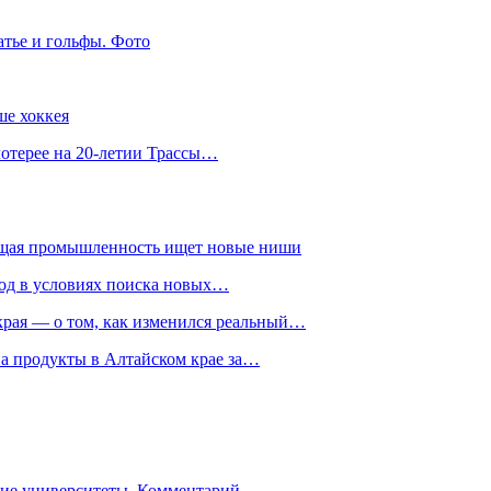
атье и гольфы. Фото
ше хоккея
лотерее на 20-летии Трассы…
ющая промышленность ищет новые ниши
год в условиях поиска новых…
рая — о том, как изменился реальный…
на продукты в Алтайском крае за…
гие университеты. Комментарий…