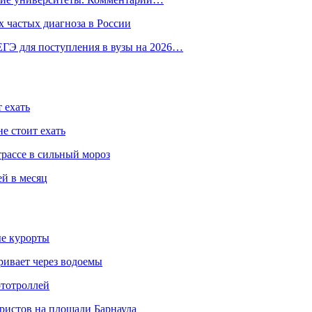
 частых диагноза в России
ГЭ для поступления в вузы на 2026…
 ехать
е стоит ехать
трассе в сильный мороз
ей в месяц
ые курорты
ривает через водоемы
ототроллей
ристов на площади Барнаула