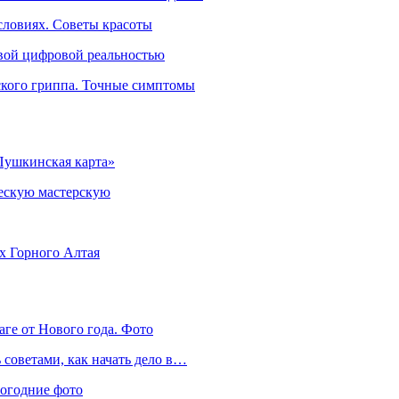
словиях. Советы красоты
овой цифровой реальностью
ского гриппа. Точные симптомы
Пушкинская карта»
ческую мастерскую
ях Горного Алтая
аге от Нового года. Фото
советами, как начать дело в…
вогодние фото