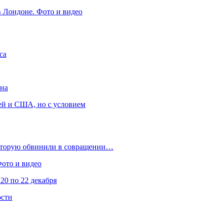
в Лондоне. Фото и видео
са
она
ей и США, но с условием
которую обвинили в совращении…
Фото и видео
20 по 22 декабря
ости