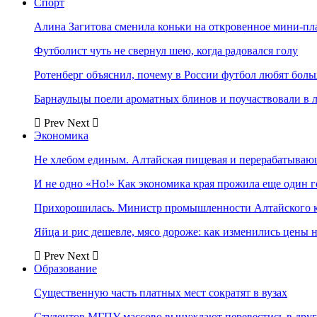
Спорт
Алина Загитова сменила коньки на откровенное мини-пл
Футболист чуть не свернул шею, когда радовался голу
Ротенберг объяснил, почему в России футбол любят боль
Барнаульцы поели ароматных блинов и поучаствовали в 
Prev
Next
Экономика
Не хлебом единым. Алтайская пищевая и перерабатыва
И не одно «Но!» Как экономика края прожила еще один 
Прихорошилась. Министр промышленности Алтайского к
Яйца и рис дешевле, мясо дороже: как изменились цены 
Prev
Next
Образование
Существенную часть платных мест сократят в вузах
Студентов МГПУ массово вынуждают перевестись в дру