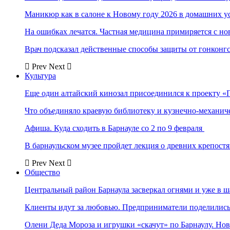
Маникюр как в салоне к Новому году 2026 в домашних у
На ошибках лечатся. Частная медицина примиряется с н
Врач подсказал действенные способы защиты от гонконг
Prev
Next
Культура
Еще один алтайский кинозал присоединился к проекту «
Что объединяло краевую библиотеку и кузнечно-механи
Афиша. Куда сходить в Барнауле со 2 по 9 февраля
В барнаульском музее пройдет лекция о древних крепост
Prev
Next
Общество
Центральный район Барнаула засверкал огнями и уже в ш
Клиенты идут за любовью. Предприниматели поделились 
Олени Деда Мороза и игрушки «скачут» по Барнаулу. Но