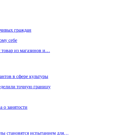
чивых граждан
ому себе
 товар из магазинов и…
антов в сфере культуры
еделили точную границу
а о занятости
улы становятся испытанием для…